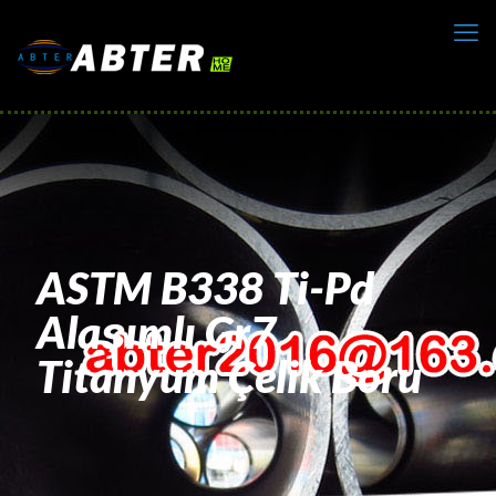
ASTM B338 Ti-Pd
Alaşımlı Gr7
Titanyum Çelik Boru