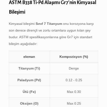
ASTM B338 Ti-Pd Alaşımı Gr7'nin Kimyasal
Bileşimi
Kimyasal bileşimi
Sınıf 7 Titanyum
onu korozyona karşı
son derece dirençli ve zorlu ortamlara uygun kılan şey
budur. ASTM spesifikasyonlarına göre Gr7 için standart
bileşim aşağıdadır:
eleman
Kompozisyon (%)
Titanyum (Ti)
Denge
Paladyum (Pd)
0.12 - 0.25
Ütü (Fe)
Max 0.30
Oksijen (
O
)
Max 0.25