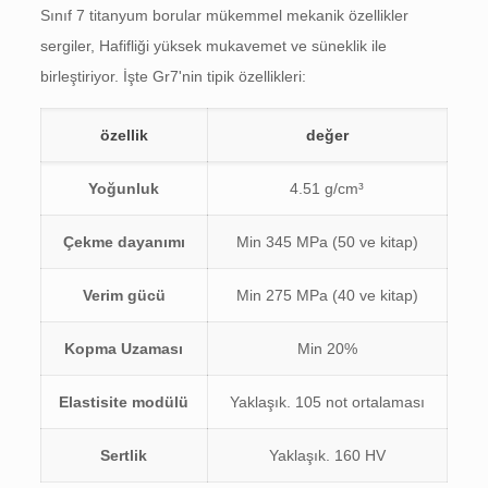
Sınıf 7 titanyum borular mükemmel mekanik özellikler
sergiler, Hafifliği yüksek mukavemet ve süneklik ile
birleştiriyor. İşte Gr7'nin tipik özellikleri:
özellik
değer
Yoğunluk
4.51 g/cm³
Çekme dayanımı
Min 345 MPa (50 ve kitap)
Verim gücü
Min 275 MPa (40 ve kitap)
Kopma Uzaması
Min 20%
Elastisite modülü
Yaklaşık. 105 not ortalaması
Sertlik
Yaklaşık. 160 HV