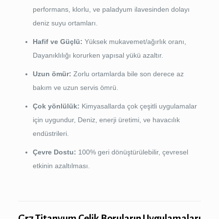
performans, klorlu, ve paladyum ilavesinden dolayı
deniz suyu ortamları.
Hafif ve Güçlü:
Yüksek mukavemet/ağırlık oranı,
Dayanıklılığı korurken yapısal yükü azaltır.
Uzun ömür:
Zorlu ortamlarda bile son derece az
bakım ve uzun servis ömrü.
Çok yönlülük:
Kimyasallarda çok çeşitli uygulamalar
için uygundur, Deniz, enerji üretimi, ve havacılık
endüstrileri.
Çevre Dostu:
100% geri dönüştürülebilir, çevresel
etkinin azaltılması.
Gr7 Titanyum Çelik Boruların Uygulamaları