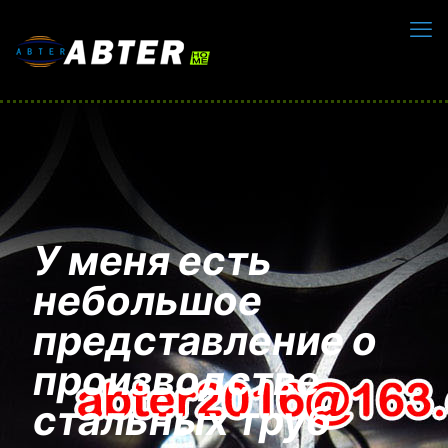
У меня есть
небольшое
представление о
производстве
стальных труб