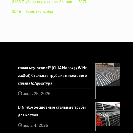
310S Труба из нержавеющей стали
317L
3LPE，Покрытие трубы
сплав 625 Inconel® (США N06625 / W.Nr.
2.4856) Стальная труба из никелевого
сплава & Арматура
июль 25, 2026
DIN 1629 Бесшовные стальные трубы
для котлов
июль 4, 2026