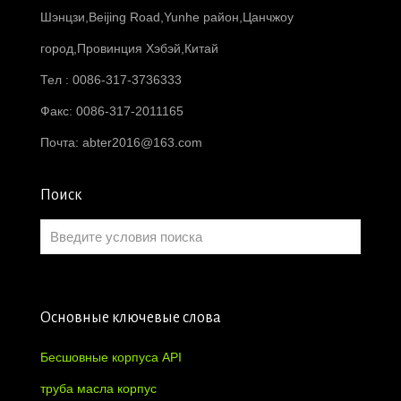
Шэнцзи,Beijing Road,Yunhe район,Цанчжоу
город,Провинция Хэбэй,Китай
Тел : 0086-317-3736333
Факс: 0086-317-2011165
Почта:
abter2016@163.com
Поиск
Основные ключевые слова
Бесшовные корпуса API
труба масла корпус