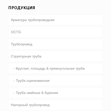
ПРОДУКЦИЯ
Арматура трубопроводная
OCTG
Трубопровод
Трубки & корпус
Структурная труба
Бурильная труба
Общий трубопровод
Тяжелый вес бурильной трубы & УБТ
Специальное обслуживание и покрытие &
Круглая, площадь & прямоугольная труба
подкладке трубы
Труба оцинкованная
Труба свайные & бурение
Напорный трубопровод