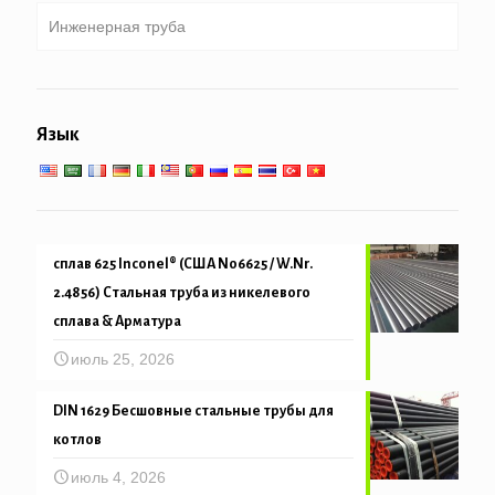
Инженерная труба
Котел, теплообменник, конденсатор & трубы
пароперегревателя
Общеинженерное обслуживание
Низко-высокотемпературное обслуживание
Язык
Механическая и точность трубка
сплав 625 Inconel® (США N06625 / W.Nr.
2.4856) Стальная труба из никелевого
сплава & Арматура
июль 25, 2026
DIN 1629 Бесшовные стальные трубы для
котлов
июль 4, 2026