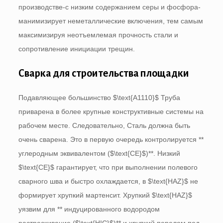
производстве-с низким содержанием серы и фосфора-
манимизирует неметаллические включения, тем самым
максимизируя неотъемлемая прочность стали и
сопротивление инициации трещин.
Сварка для строительства площадки
Подавляющее большинство
$\text{A1110}$
Труба
приварена в более крупные конструктивные системы на
рабочем месте. Следовательно, Сталь должна быть
очень сварена. Это в первую очередь контролируется **
углеродным эквивалентом (
$\text{CE}$
)**. Низкий
$\text{CE}$
гарантирует, что при выполнении полевого
сварного шва и быстро охлаждается, в
$\text{HAZ}$
не
формирует хрупкий мартенсит. Хрупкий
$\text{HAZ}$
уязвим для ** индуцированного водородом