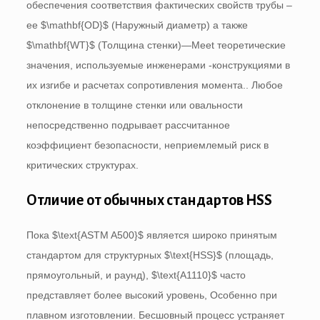
обеспечения соответствия фактических свойств трубы –
ее
$\mathbf{OD}$
(Наружный диаметр) а также
$\mathbf{WT}$
(Толщина стенки)—Meet теоретические
значения, используемые инженерами -конструкциями в
их изгибе и расчетах сопротивления момента.. Любое
отклонение в толщине стенки или овальности
непосредственно подрывает рассчитанное
коэффициент безопасности, неприемлемый риск в
критических структурах.
Отличие от обычных стандартов HSS
Пока
$\text{ASTM A500}$
является широко принятым
стандартом для структурных
$\text{HSS}$
(площадь,
прямоугольный, и раунд),
$\text{A1110}$
часто
представляет более высокий уровень, Особенно при
плавном изготовлении. Бесшовный процесс устраняет