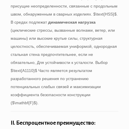
присущие неопределенности, связанные с продольным
швом, обнаруженным в сварных изделиях.
$\text{HSS}$
.
В средах подлежат
динамическая нагрузка
(циклические стрессы, вызванные волнами, ветер, или
машины) или высокие крутые силы, структурная
целостность, обеспечиваемая униформой, однородная
стальная стена предпочтительнее, если не
обязательно, Для устойчивости к усталости. Выбор
$\text{A1110}$
Часто является результатом
разработанного решения по устранению
потенциальных слабых связей и максимизации
коэффициента безопасности конструкции
(
$\mathbf{F}$
).
II. Беспроцентное преимущество: