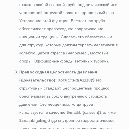
отказа в любой сварной трубе под циклической или
усталостной нагрузкой является продольный шов.
Устранение этой функции, Бесплатная труба
обеспечивает превосходное сопротивление
инициации трещины, Сделать его обязательным
для структур, которые должны терпеть десятилетия
колеблющегося стресса (например., мостовые
опоры, Оффшорные фонды ветряных турбин).
Превосходная целостность давления
(Доказательство):
Хотя
$\text{A1110}$
это
структурный стандарт, Беспроцентный процесс
обеспечивает высокую внутреннюю стойкость
давления. Это неоценимо, когда труба
используется в качестве
$\mathbf{caisson}$
или же
$\mathbf{piling}$
где внутреннее гидростатическое
давление используется для помощи в установке