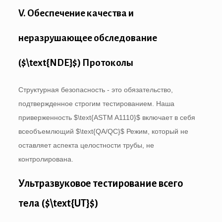
V. Обеспечение качества и
неразрушающее обследование
(
$\text{NDE}$
) Протоколы
Структурная безопасность - это обязательство,
подтвержденное строгим тестированием. Наша
приверженность
$\text{ASTM A1110}$
включает в себя
всеобъемлющий
$\text{QA/QC}$
Режим, который не
оставляет аспекта целостности трубы, не
контролирована.
Ультразвуковое тестирование всего
тела (
$\text{UT}$
)