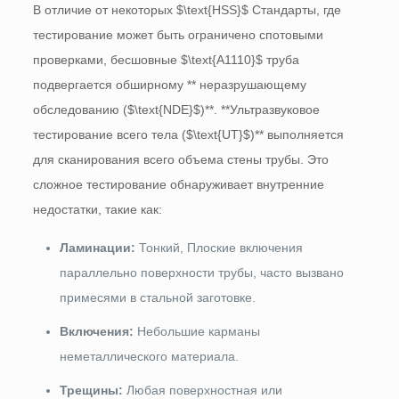
В отличие от некоторых
$\text{HSS}$
Стандарты, где
тестирование может быть ограничено спотовыми
проверками, бесшовные
$\text{A1110}$
труба
подвергается обширному ** неразрушающему
обследованию (
$\text{NDE}$
)**. **Ультразвуковое
тестирование всего тела (
$\text{UT}$
)** выполняется
для сканирования всего объема стены трубы. Это
сложное тестирование обнаруживает внутренние
недостатки, такие как:
Ламинации:
Тонкий, Плоские включения
параллельно поверхности трубы, часто вызвано
примесями в стальной заготовке.
Включения:
Небольшие карманы
неметаллического материала.
Трещины:
Любая поверхностная или