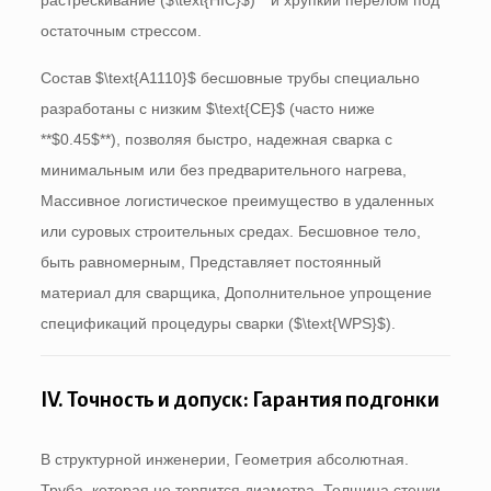
растрескивание (
$\text{HIC}$
)** и хрупкий перелом под
остаточным стрессом.
Состав
$\text{A1110}$
бесшовные трубы специально
разработаны с низким
$\text{CE}$
(часто ниже
**
$0.45$
**), позволяя быстро, надежная сварка с
минимальным или без предварительного нагрева,
Массивное логистическое преимущество в удаленных
или суровых строительных средах. Бесшовное тело,
быть равномерным, Представляет постоянный
материал для сварщика, Дополнительное упрощение
спецификаций процедуры сварки (
$\text{WPS}$
).
IV. Точность и допуск: Гарантия подгонки
В структурной инженерии, Геометрия абсолютная.
Труба, которая не терпится диаметра, Толщина стенки,