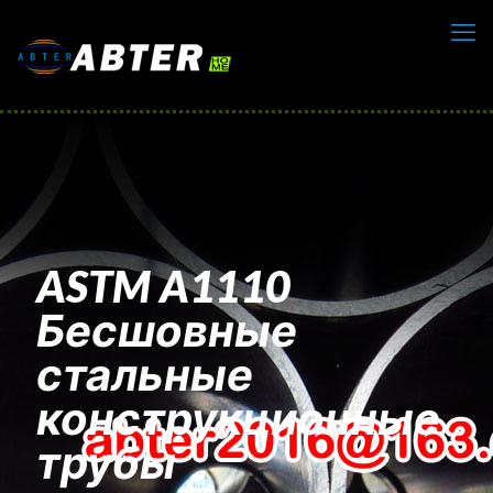
ASTM A1110
Бесшовные
стальные
конструкционные
трубы