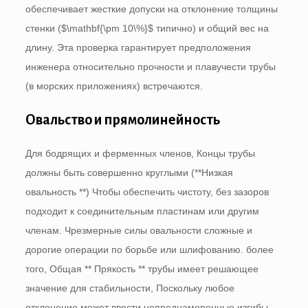
обеспечивает жесткие допуски на отклонение толщины
стенки (
$\mathbf{\pm 10\%}$
типично) и общий вес на
длину. Эта проверка гарантирует предположения
инженера относительно прочности и плавучести трубы
(в морских приложениях) встречаются.
Овальство и прямолинейность
Для бодрящих и ферменных членов, Концы трубы
должны быть совершенно круглыми (**Низкая
овальность **) Чтобы обеспечить чистоту, без зазоров
подходит к соединительным пластинам или другим
членам. Чрезмерные силы овальности сложные и
дорогие операции по борьбе или шлифованию. более
того, Общая ** Прякость ** трубы имеет решающее
значение для стабильности, Поскольку любое
отклонение может ввести непреднамеренные изгибы.