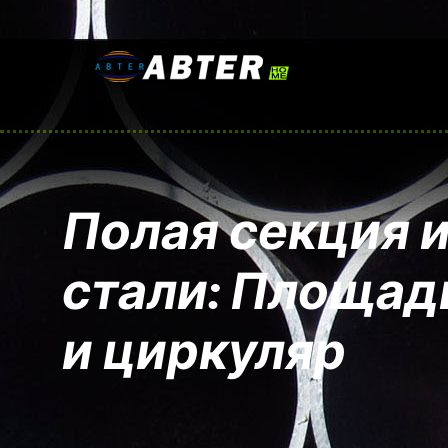
Полая секция 
стали: Площад
и циркуляр