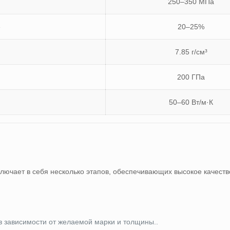
250–350 МПа
е
20–25%
7.85 г/см³
200 ГПа
50–60 Вт/м·К
лючает в себя несколько этапов, обеспечивающих высокое качество
в зависимости от желаемой марки и толщины..