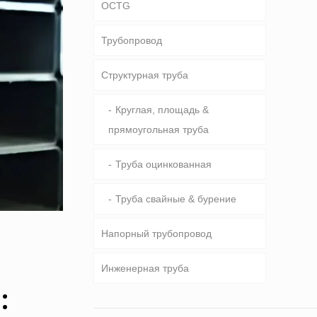
OCTG
Трубопровод
Трубки & корпус
Структурная труба
Бурильная труба
Общий трубопровод
Тяжелый вес бурильной трубы
Специальное обслуживание и
Круглая, площадь &
& УБТ
покрытие & подкладке трубы
прямоугольная труба
Труба оцинкованная
Труба свайные & бурение
Напорный трубопровод
Инженерная труба
Котел, теплообменник,
:
конденсатор & трубы
Общеинженерное
пароперегревателя