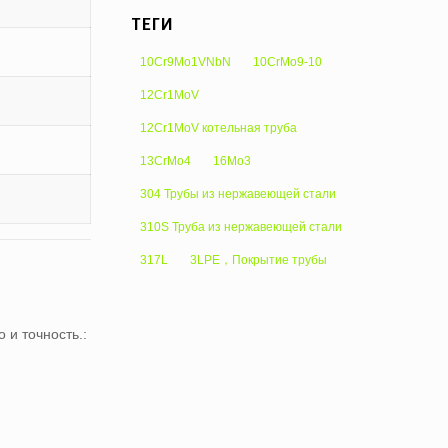
ТЕГИ
10Cr9Mo1VNbN
10CrMo9-10
12Cr1MoV
12Cr1MoV котельная труба
13CrMo4
16Mo3
304 Трубы из нержавеющей стали
310S Труба из нержавеющей стали
317L
3LPE，Покрытие трубы
 и точность.: