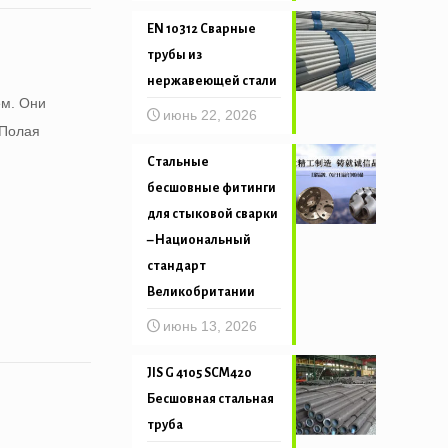
EN 10312 Сварные
трубы из
нержавеющей стали
ем. Они
июнь 22, 2026
 Полая
Стальные
бесшовные фитинги
для стыковой сварки
– Национальный
стандарт
Великобритании
июнь 13, 2026
JIS G 4105 SCM420
Бесшовная стальная
труба