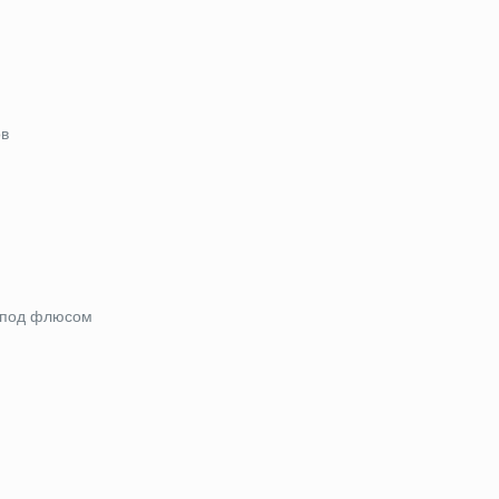
ов
а под флюсом