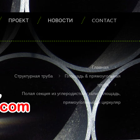
ПРОЕКТ
НОВОСТИ
CONTACT
Главная
Структурная труба
Площадь & прямоугольная
,
труба
Полая секция из углеродистой стали: Площадь,
прямоугольный, и циркуляр