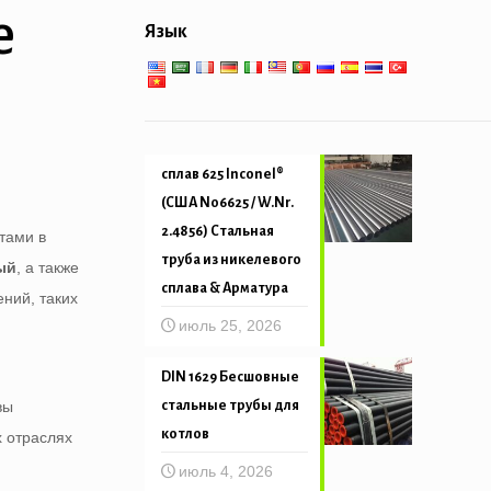
обслуживание
е
Язык
Низко-высокотемпературное
Механическая и точность
обслуживание
трубка
сплав 625 Inconel®
(США N06625 / W.Nr.
2.4856) Стальная
тами в
труба из никелевого
ый
, а также
сплава & Арматура
ений, таких
июль 25, 2026
DIN 1629 Бесшовные
стальные трубы для
вы
котлов
х отраслях
июль 4, 2026