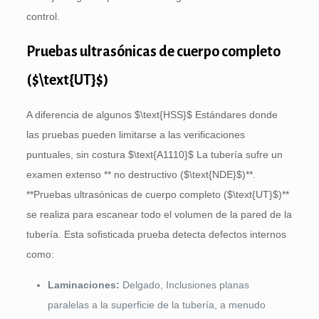
control.
Pruebas ultrasónicas de cuerpo completo
(
$\text{UT}$
)
A diferencia de algunos
$\text{HSS}$
Estándares donde
las pruebas pueden limitarse a las verificaciones
puntuales, sin costura
$\text{A1110}$
La tubería sufre un
examen extenso ** no destructivo (
$\text{NDE}$
)**.
**Pruebas ultrasónicas de cuerpo completo (
$\text{UT}$
)**
se realiza para escanear todo el volumen de la pared de la
tubería. Esta sofisticada prueba detecta defectos internos
como:
Laminaciones:
Delgado, Inclusiones planas
paralelas a la superficie de la tubería, a menudo