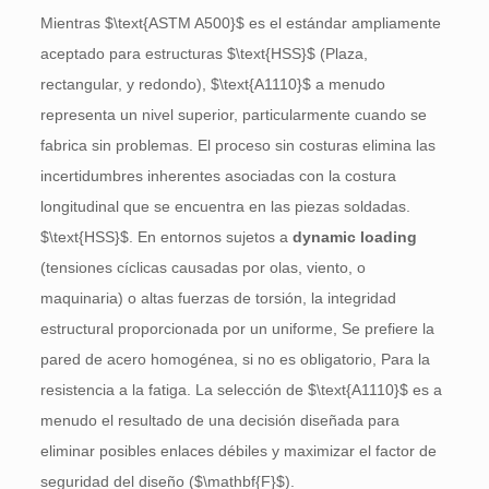
Mientras
$\text{ASTM A500}$
es el estándar ampliamente
aceptado para estructuras
$\text{HSS}$
(Plaza,
rectangular, y redondo),
$\text{A1110}$
a menudo
representa un nivel superior, particularmente cuando se
fabrica sin problemas. El proceso sin costuras elimina las
incertidumbres inherentes asociadas con la costura
longitudinal que se encuentra en las piezas soldadas.
$\text{HSS}$
. En entornos sujetos a
dynamic loading
(tensiones cíclicas causadas por olas, viento, o
maquinaria) o altas fuerzas de torsión, la integridad
estructural proporcionada por un uniforme, Se prefiere la
pared de acero homogénea, si no es obligatorio, Para la
resistencia a la fatiga. La selección de
$\text{A1110}$
es a
menudo el resultado de una decisión diseñada para
eliminar posibles enlaces débiles y maximizar el factor de
seguridad del diseño (
$\mathbf{F}$
).