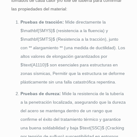
tomados de cada calor y/o lote de tubería para confirmar
las propiedades del material:
Pruebas de tracción:
Mide directamente la
$\mathbf{SMYS}$
(resistencia a la fluencia) y
$\mathbf{SMTS}$
(Resistencia a la tracción), junto
con ** alargamiento ** (una medida de ductilidad). Los
altos valores de elongación garantizados por
$\text{A1110}$
son esenciales para estructuras en
zonas sísmicas, Permitir que la estructura se deforme
plásticamente sin una falla catastrófica repentina.
Pruebas de dureza:
Mide la resistencia de la tubería
a la penetración localizada, asegurando que la dureza
del acero se mantenga dentro de un rango que
confirme el éxito del tratamiento térmico y garantice
una buena soldabilidad y baja
$\text{SSC}$
(Cracking
por tensión de sulfuro) susceptibilidad en entornos