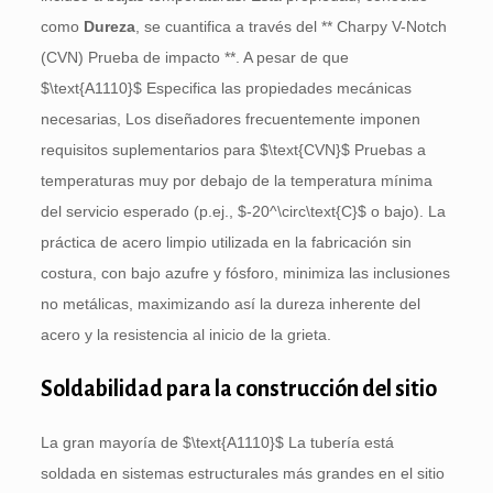
como
Dureza
, se cuantifica a través del ** Charpy V-Notch
(CVN) Prueba de impacto **. A pesar de que
$\text{A1110}$
Especifica las propiedades mecánicas
necesarias, Los diseñadores frecuentemente imponen
requisitos suplementarios para
$\text{CVN}$
Pruebas a
temperaturas muy por debajo de la temperatura mínima
del servicio esperado (p.ej.,
$-20^\circ\text{C}$
o bajo). La
práctica de acero limpio utilizada en la fabricación sin
costura, con bajo azufre y fósforo, minimiza las inclusiones
no metálicas, maximizando así la dureza inherente del
acero y la resistencia al inicio de la grieta.
Soldabilidad para la construcción del sitio
La gran mayoría de
$\text{A1110}$
La tubería está
soldada en sistemas estructurales más grandes en el sitio