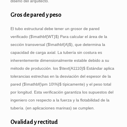
diseño del arquitecto.
Gros de pared y peso
El tubo estructural debe tener un grosor de pared
verificado (
$\mathbf{WT}$
) Para calcular el área de la
sección transversal (
$\mathbf{A}$
), que determina la
capacidad de carga axial. La tubería sin costura es
inherentemente dimensionalmente estable debido a su
método de producción. los
$\text{A1110}$
Estándar aplica
tolerancias estrechas en la desviación del espesor de la
pared (
$\mathbf{\pm 10\%}$
típicamente) y el peso total
por longitud. Esta verificación garantiza los supuestos del
ingeniero con respecto a la fuerza y ​​la flotabilidad de la
tubería. (en aplicaciones marinas) se cumplen.
Ovalidad y rectitud