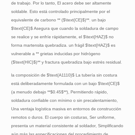
de trabajo. Por lo tanto, El acero debe ser altamente
soldable. Esto está controlado principalmente por el
equivalente de carbono ** (
$\text{CE}$
)**. un bajo
$\text{CE}$
Asegura que cuando la soldadura de campo
se realice y se enfríe rápidamente, el
$\text{HAZ}$
no
forma martensita quebradiza. un frágil
$\text{HAZ}$
es
vulnerable a ** grietas inducidas por hidrógeno
(
$\text{HIC}$
)** y fractura quebradiza bajo estrés residual.
la composición de
$\text{A1110}$
La tubería sin costura
está deliberadamente formulada con un bajo
$\text{CE}$
(a menudo debajo **
$0.45$
**), Permitiendo rápido,
soldadura confiable con mínimo o sin precalentamiento,
Una ventaja logística masiva en entornos de construcción
remotos o duros. El cuerpo sin costuras, Ser uniforme,
presenta un material consistente al soldador, Simplificando
aún más las especificaciones del procedimiento de