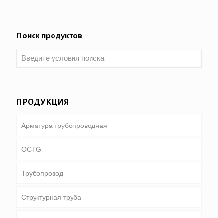
Поиск продуктов
ПРОДУКЦИЯ
Арматура трубопроводная
OCTG
Трубопровод
Трубки & корпус
Структурная труба
Бурильная труба
Общий трубопровод