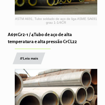
ASTM A691, Tubo soldado de aço de liga ASME SA691
grau 1-1/4CR
A691Gr2-1 / 4Tubo de aço de alta
temperatura e alta pressão CrCL22
Leia mais