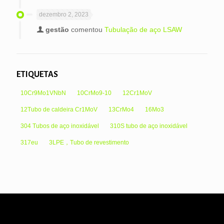
dezembro 2, 2023
gestão
comentou
Tubulação de aço LSAW
ETIQUETAS
10Cr9Mo1VNbN
10CrMo9-10
12Cr1MoV
12Tubo de caldeira Cr1MoV
13CrMo4
16Mo3
304 Tubos de aço inoxidável
310S tubo de aço inoxidável
317eu
3LPE，Tubo de revestimento