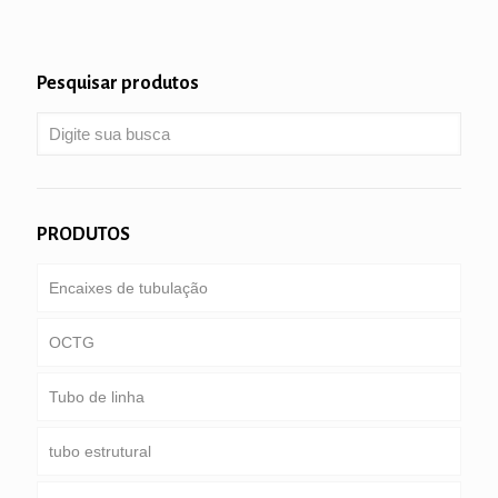
Pesquisar produtos
PRODUTOS
Encaixes de tubulação
OCTG
Tubo de linha
Tubulação & letras maiusculas e minúsculas
tubo estrutural
Tubo de perfuração
gasoduto comum