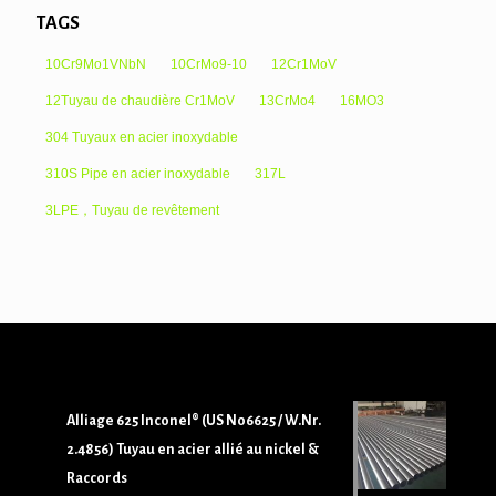
TAGS
10Cr9Mo1VNbN
10CrMo9-10
12Cr1MoV
12Tuyau de chaudière Cr1MoV
13CrMo4
16MO3
304 Tuyaux en acier inoxydable
310S Pipe en acier inoxydable
317L
3LPE，Tuyau de revêtement
Alliage 625 Inconel® (US N06625 / W.Nr.
2.4856) Tuyau en acier allié au nickel &
Raccords