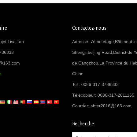
ire
Contactez-nous
ojet:Lisa Tan
Adresse: 7ème étage,Bâtiment int
736333
Shengji,beijing Road,District de Y
6@163.com
de Cangzhou,La Province du Heb
e
Chine
Tel : 0086-317-3736333
Télécopieur: 0086-317-2011165
Courrier:
abter2016@163.com
Recherche