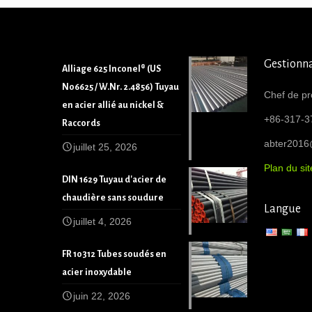
Gestionna
Alliage 625 Inconel® (US
N06625 / W.Nr. 2.4856) Tuyau
Chef de pr
en acier allié au nickel &
+86-317-3
Raccords
abter201
juillet 25, 2026
Plan du sit
DIN 1629 Tuyau d'acier de
chaudière sans soudure
Langue
juillet 4, 2026
FR 10312 Tubes soudés en
acier inoxydable
juin 22, 2026