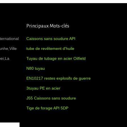
Principaux Mots-clés
ernational
Caissons sans soudure API
unhe,Ville
tube de revêtement d'huile
ei,La
Tuyau de tubage en acier Oilfield
N80 tuyau
EN10217 restes explosifs de guerre
3tuyau PE en acier
J55 Caissons sans soudure
Tige de forage API 5DP