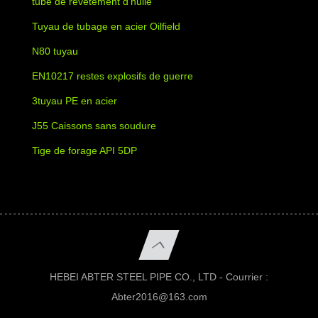
tube de revêtement d'huile
Tuyau de tubage en acier Oilfield
N80 tuyau
EN10217 restes explosifs de guerre
3tuyau PE en acier
J55 Caissons sans soudure
Tige de forage API 5DP
HEBEI ABTER STEEL PIPE CO., LTD - Courrier :
Abter2016@163.com