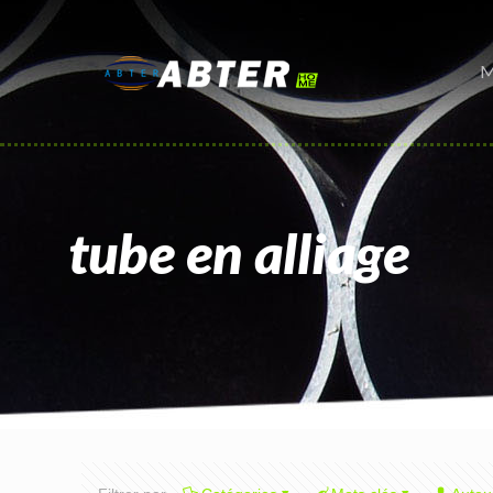
M
tube en alliage