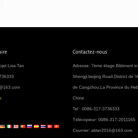
ire
Contactez-nous
ojet:Lisa Tan
Adresse: 7ème étage,Bâtiment int
736333
Shengji,beijing Road,District de Y
6@163.com
de Cangzhou,La Province du Heb
e
Chine
Tel : 0086-317-3736333
Télécopieur: 0086-317-2011165
Courrier:
abter2016@163.com