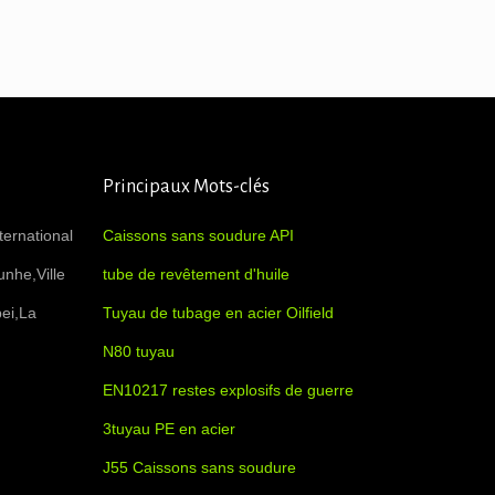
Principaux Mots-clés
ernational
Caissons sans soudure API
unhe,Ville
tube de revêtement d'huile
ei,La
Tuyau de tubage en acier Oilfield
N80 tuyau
EN10217 restes explosifs de guerre
3tuyau PE en acier
J55 Caissons sans soudure