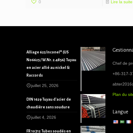
0
Lire la suite
Gestionna
Alliage 625 Inconel® (US
N06625 / W.Nr. 2.4856) Tuyau
Chef de pr
en acier allié au nickel &
+86-317-3
Raccords
abter201
juillet 25, 2026
Plan du sit
DIN 1629 Tuyau d'acier de
chaudière sans soudure
Langue
juillet 4, 2026
FR 10312 Tubes soudés en