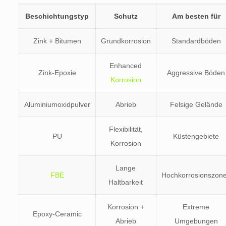
Beschichtungstyp
Schutz
Am besten für
Zink + Bitumen
Grundkorrosion
Standardböden
Enhanced
Zink-Epoxie
Aggressive Böden
Korrosion
Aluminiumoxidpulver
Abrieb
Felsige Gelände
Flexibilität,
PU
Küstengebiete
Korrosion
Lange
FBE
Hochkorrosionszon
Haltbarkeit
Korrosion +
Extreme
Epoxy-Ceramic
Abrieb
Umgebungen