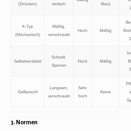
(Drücken)
einfach
Max)
Be
K-Typ
Mäßig,
Hoch
Mäßig
Shir
(Mechanisch)
verschraubt
In
Schnell,
Selbstverstärkt
Hoch
Mäßig
B
Sperren
Pf
Langsam,
Sehr
Geflanscht
Keine
verschraubt
hoch
S
3. Normen