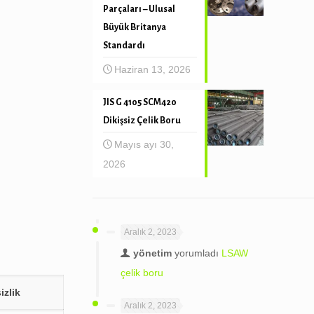
Parçaları – Ulusal
Büyük Britanya
Standardı
Haziran 13, 2026
JIS G 4105 SCM420
Dikişsiz Çelik Boru
Mayıs ayı 30,
2026
Aralık 2, 2023
yönetim
yorumladı
LSAW
çelik boru
izlik
Aralık 2, 2023