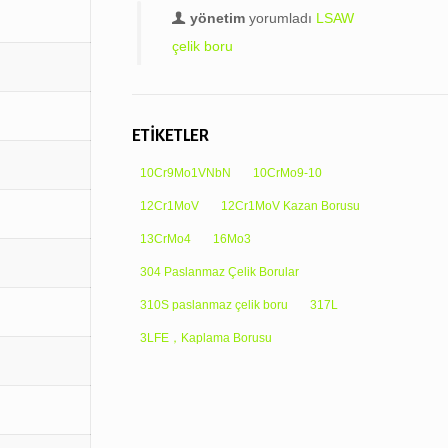
yönetim
yorumladı
LSAW
çelik boru
ETİKETLER
10Cr9Mo1VNbN
10CrMo9-10
12Cr1MoV
12Cr1MoV Kazan Borusu
13CrMo4
16Mo3
304 Paslanmaz Çelik Borular
310S paslanmaz çelik boru
317L
3LFE，Kaplama Borusu