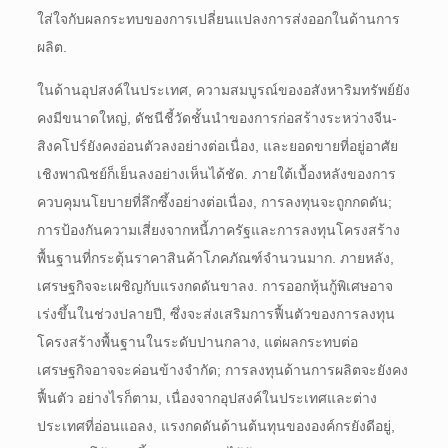
ใส่ใจกับผลกระทบของการเปลี่ยนแปลงการส่งออกในด้านการ
ผลิต.
ในด้านอุปสงค์ในประเทศ, ความสมบูรณ์ของอสังหาริมทรัพย์ยัง
คงมีขนาดใหญ่, ดัชนีชี้วัดชั้นนำของการก่อสร้างระหว่างจีน-
สิงคโปร์ยังคงอ่อนตัวลงอย่างต่อเนื่อง, และยอดขายที่อยู่อาศัย
เชิงพาณิชย์ก็เย็นลงอย่างเห็นได้ชัด. ภายใต้เบื้องหลังของการ
ควบคุมนโยบายที่ลึกซึ้งอย่างต่อเนื่อง, การลงทุนจะถูกกดดัน;
การป้องกันความเสี่ยงจากหนี้ภาครัฐและการลงทุนโครงสร้าง
พื้นฐานที่กระตุ้นราคาสินค้าโภคภัณฑ์จำนวนมาก. ภายหลัง,
เศรษฐกิจจะเผชิญกับแรงกดดันขาลง. การออกหุ้นกู้พิเศษอาจ
เร่งขึ้นในช่วงปลายปี, ซึ่งจะส่งเสริมการฟื้นตัวของการลงทุน
โครงสร้างพื้นฐานในระดับปานกลาง, แต่ผลกระทบต่อ
เศรษฐกิจอาจจะค่อนข้างจำกัด; การลงทุนด้านการผลิตจะยังคง
ฟื้นตัว อย่างไรก็ตาม, เนื่องจากอุปสงค์ในประเทศและต่าง
ประเทศที่อ่อนแอลง, แรงกดดันด้านต้นทุนขององค์กรยังดีอยู่,