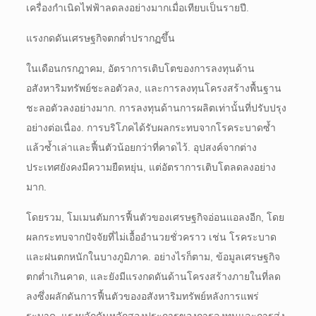
เครื่องกำเนิดไฟฟ้าลดลงอย่างมากเมื่อเทียบเป็นรายปี.
แรงกดดันเศรษฐกิจตกต่ำปรากฏขึ้น
ในเดือนกรกฎาคม, อัตราการเติบโตของการลงทุนด้าน
อสังหาริมทรัพย์ชะลอตัวลง, และการลงทุนโครงสร้างพื้นฐาน
ชะลอตัวลงอย่างมาก. การลงทุนด้านการผลิตเท่านั้นที่ปรับปรุง
อย่างต่อเนื่อง. การบริโภคได้รับผลกระทบจากโรคระบาดซ้ำ
แล้วซ้ำเล่าและฟื้นตัวน้อยกว่าที่คาดไว้. อุปสงค์จากต่าง
ประเทศยังคงมีความยืดหยุ่น, แต่อัตราการเติบโตลดลงอย่าง
มาก.
โดยรวม, โมเมนตัมการฟื้นตัวของเศรษฐกิจอ่อนแอลงอีก, โดย
ผลกระทบจากปัจจัยที่ไม่เอื้ออำนวยชั่วคราว เช่น โรคระบาด
และฝนตกหนักในบางภูมิภาค. อย่างไรก็ตาม, ข้อมูลเศรษฐกิจ
ตกต่ำเกินคาด, และยังมีแรงกดดันด้านโครงสร้างภายในที่ลด
ลงซึ่งผลักดันการฟื้นตัวของอสังหาริมทรัพย์หลังการแพร่