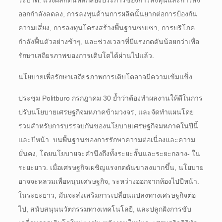
ระบาด. แรงผลักดันหลักสองประการของการลงทุนและการส่ง
ออกกำลังลดลง, การลงทุนด้านการผลิตนั้นยากต่อการป้องกัน
ความเสี่ยง, การลงทุนโครงสร้างพื้นฐานซบเซา, การบริโภค
กำลังฟื้นตัวอย่างช้าๆ, และช่วงเวลาที่มีแรงกดดันน้อยกว่าเพื่อ
รักษาเสถียรภาพของการเติบโตได้ผ่านไปแล้ว.
นโยบายเพื่อรักษาเสถียรภาพการเติบโตอาจมีความเข้มแข็ง
ประชุม Politburo กรกฎาคม 30 ย้ำว่าต้องทำผลงานให้ดีในการ
ปรับนโยบายเศรษฐกิจมหภาคข้ามวงจร, และจัดทำแผนโดย
รวมสำหรับการบรรจบกันของนโยบายเศรษฐกิจมหภาคในปีนี้
และปีหน้า. บนพื้นฐานของการรักษาความต่อเนื่องและความ
มั่นคง, โดยนโยบายจะคำนึงถึงทั้งระยะสั้นและระยะกลาง- ใน
ระยะยาว. เมื่อเศรษฐกิจเผชิญแรงกดดันขาลงมากขึ้น, นโยบาย
อาจจะหลวมเพื่อหนุนเศรษฐกิจ, ระหว่างออกจากห้องไปปีหน้า.
ในระยะยาว, มันจะส่งเสริมการเปลี่ยนแปลงทางเศรษฐกิจต่อ
ไป, สนับสนุนนวัตกรรมทางเทคโนโลยี, และปลูกฝังการขับ