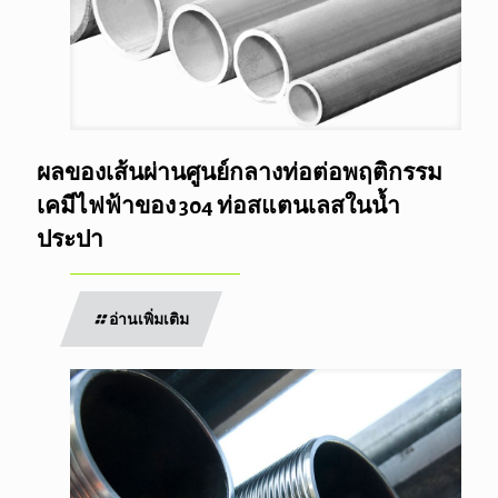
ผลของเส้นผ่านศูนย์กลางท่อต่อพฤติกรรม
เคมีไฟฟ้าของ 304 ท่อสแตนเลสในน้ำ
ประปา
อ่านเพิ่มเติม