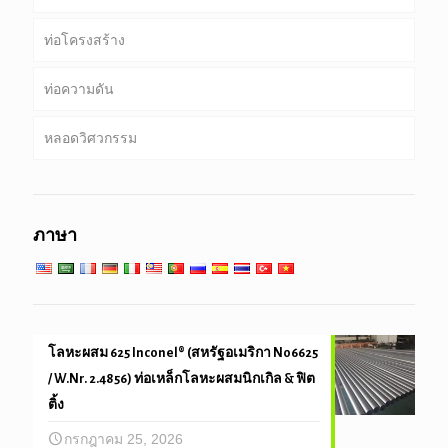
ท่อโครงสร้าง
เจาะท่อ
ท่อที่พบบ่อย
ท่อความดัน
เจาะท่อน้ำหนักหนัก & เจาะคอ
บริการพิเศษและการเคลือบ & ท่อเรียงราย
กลม, สแควร์ & ท่อสี่เหลี่ยม
หลอดวิศวกรรม
ท่อชุบสังกะสี
หม้อไอน้ำ, แลกเปลี่ยนความร้อน, คอนเดนเซอร์ & หลอด
เครื่องทำความร้อนสุด
เสาเข็มท่อ & เจาะ
วิศวกรรมบริการทั่วไป
บริการที่อุณหภูมิต่ำสูง
ภาษา
วิศวกรรมและความแม่นยำหลอด
โลหะผสม 625 Inconel® (สหรัฐอเมริกา N06625
/ W.Nr. 2.4856) ท่อเหล็กโลหะผสมนิกเกิล & ฟิต
ติ้ง
กรกฎาคม 25, 2026