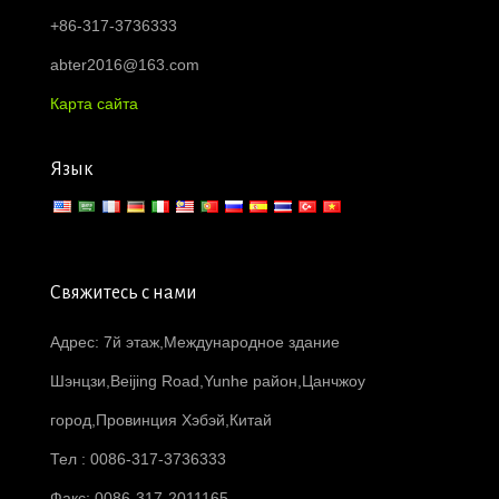
+86-317-3736333
abter2016@163.com
Карта сайта
Язык
Свяжитесь с нами
Адрес: 7й этаж,Международное здание
Шэнцзи,Beijing Road,Yunhe район,Цанчжоу
город,Провинция Хэбэй,Китай
Тел : 0086-317-3736333
Факс: 0086-317-2011165