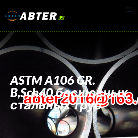
ASTM A106 GR.
B,Sch40 бесшовных
стальных труб