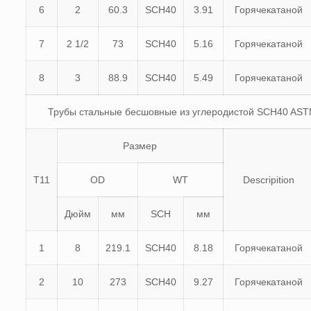
6
2
60.3
SCH40
3.91
Горячекатаной
7
2 1/2
73
SCH40
5.16
Горячекатаной
8
3
88.9
SCH40
5.49
Горячекатаной
Трубы стальные бесшовные из углеродистой SCH40 AST
Размер
Т11
OD
WT
Descripition
Дюйм
мм
SCH
мм
1
8
219.1
SCH40
8.18
Горячекатаной
2
10
273
SCH40
9.27
Горячекатаной