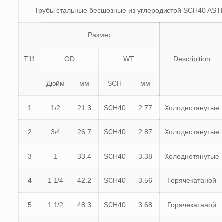
Трубы стальные бесшовные из углеродистой SCH40 AST
Размер
Т11
OD
WT
Descripition
Дюйм
мм
SCH
мм
1
1/2
21.3
SCH40
2.77
Холоднотянутые
2
3/4
26.7
SCH40
2.87
Холоднотянутые
3
1
33.4
SCH40
3.38
Холоднотянутые
4
1 1/4
42.2
SCH40
3.56
Горячекатаной
5
1 1/2
48.3
SCH40
3.68
Горячекатаной