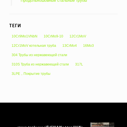
Продольношовные стальные трубы
ТЕГИ
10Cr9Mo1VNbN
10CrMo9-10
12Cr1MoV
12Cr1MoV котельная труба
13CrMo4
16Mo3
304 Трубы из нержавеющей стали
310S Труба из нержавеющей стали
317L
3LPE，Покрытие трубы