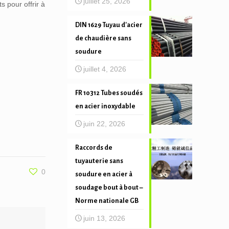
juillet 25, 2026
s pour offrir à
DIN 1629 Tuyau d'acier
de chaudière sans
soudure
juillet 4, 2026
FR 10312 Tubes soudés
en acier inoxydable
juin 22, 2026
Raccords de
tuyauterie sans
0
soudure en acier à
soudage bout à bout –
Norme nationale GB
juin 13, 2026