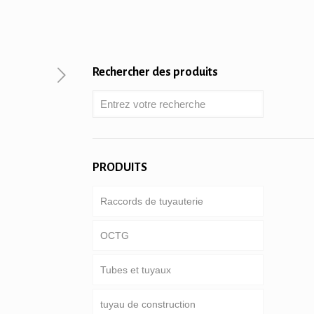
Rechercher des produits
PRODUITS
Raccords de tuyauterie
OCTG
Tubes et tuyaux
Tube & boîtier
tuyau de construction
Tiges de forage
pipeline commun