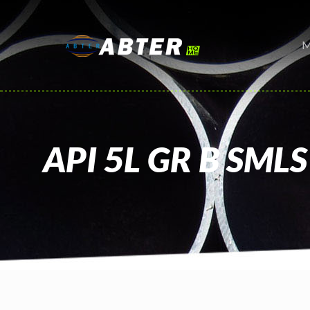
M
API 5L GR B SMLS