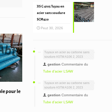
JIS G 4105 Tuyau en
acier sans soudure
SCM420
Peut 30, 2026
Tuyaux en acier au carbone sans
soudure ASTM A106 2, 2023
gestion
Commentaire du
Tube d’acier LSAW
Tuyaux en acier au carbone sans
soudure ASTM A106 2, 2023
le pour le
gestion
Commentaire du
Tube d’acier LSAW