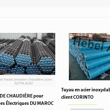
be haute pression chaudière acier
ASTM A192
Tuyau en acier inoxydab
DE CHAUDIÈRE pour
client CORINTO
les Électriques DU MAROC