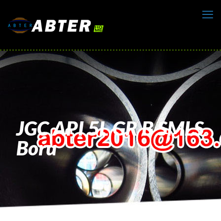
JGC API 5L GR B SMLS
Boru