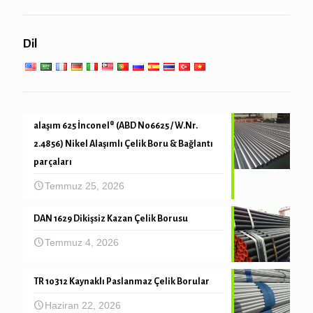
Boru kazık & sondaj
Düşük yüksek sıcaklıkta servis
Genel mühendislik hizmeti
Dil
Mekanik ve hassas tüp
alaşım 625 İnconel® (ABD N06625 / W.Nr.
2.4856) Nikel Alaşımlı Çelik Boru & Bağlantı
parçaları
Temmuz 25, 2026
DAN 1629 Dikişsiz Kazan Çelik Borusu
Temmuz 4, 2026
TR 10312 Kaynaklı Paslanmaz Çelik Borular
Haziran 22, 2026