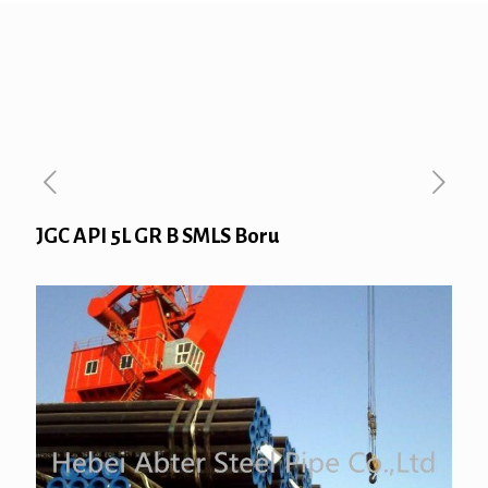
JGC API 5L GR B SMLS Boru