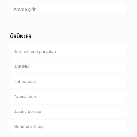
ÜRÜNLER
Boru ekleme parçaları
BAKINIZ
Hat boruları
Boru & kasa
Yapısal boru
Sondaj borusu
Ortak boru hattı
Basınç borusu
Ağır sondaj boru & Matkap yaka
Özel servis ve kaplamalı & kaplı boru
Yuvarlak, kare & dikdörtgen boru
Mühendislik tüp
Galvanizli boru
Kazan, ısı eşanjörü, kondansatör & kızdırıcı tüp