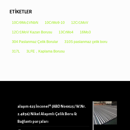
ETİKETLER
10Cr9Mo1VNbN
10CrMo9-10
12Cr1MoV
12Cr1MoV Kazan Borusu
13CrMo4
16Mo3
304 Paslanmaz Çelik Borular
310S paslanmaz çelik boru
317L
3LFE，Kaplama Borusu
alaşım 625 İnconel® (ABD N06625 / W.Nr.
2.4856) Nikel Alaşımlı Çelik Boru &
Bağlantı parçaları