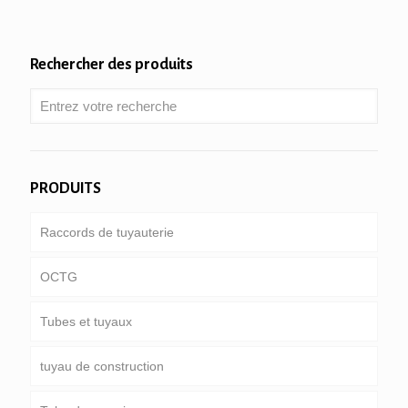
Rechercher des produits
PRODUITS
Raccords de tuyauterie
OCTG
Tubes et tuyaux
Tube & boîtier
tuyau de construction
Tiges de forage
pipeline commun