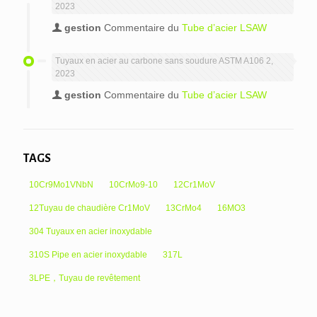
2023
gestion
Commentaire du
Tube d’acier LSAW
Tuyaux en acier au carbone sans soudure ASTM A106 2,
2023
gestion
Commentaire du
Tube d’acier LSAW
TAGS
10Cr9Mo1VNbN
10CrMo9-10
12Cr1MoV
12Tuyau de chaudière Cr1MoV
13CrMo4
16MO3
304 Tuyaux en acier inoxydable
310S Pipe en acier inoxydable
317L
3LPE，Tuyau de revêtement