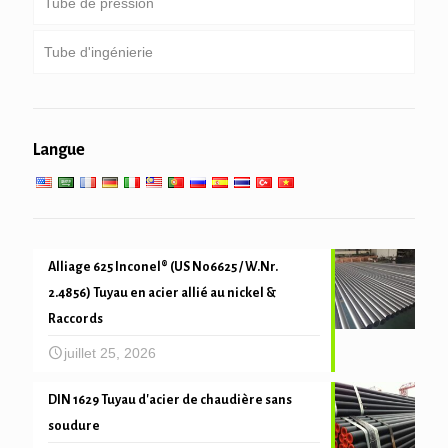
Tube de pression
une tige de forage de poids lourd & collier de forage
Service spécial et enduit & conduite chemisée
Rond, place & tube rectangulaire
Tube d'ingénierie
Tubes galvanisés
Chaudière, échangeur de chaleur, condenseur &
super-tube chauffant
entassement Pipe & forage
services d'ingénierie générale
Service à basse température
Langue
mécanique du tube et de précision
Alliage 625 Inconel® (US N06625 / W.Nr.
2.4856) Tuyau en acier allié au nickel &
Raccords
juillet 25, 2026
DIN 1629 Tuyau d'acier de chaudière sans
soudure