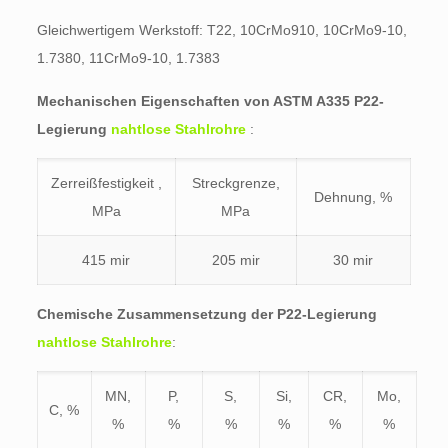
Gleichwertigem Werkstoff: T22, 10CrMo910, 10CrMo9-10,
1.7380, 11CrMo9-10, 1.7383
Mechanischen Eigenschaften von ASTM A335
P22-
Legierung
nahtlose Stahlrohre
:
Zerreißfestigkeit ,
Streckgrenze,
Dehnung, %
MPa
MPa
415 mir
205 mir
30 mir
Chemische Zusammensetzung der P22-Legierung
nahtlose Stahlrohre
:
MN,
P,
S,
Si,
CR,
Mo,
C, %
%
%
%
%
%
%