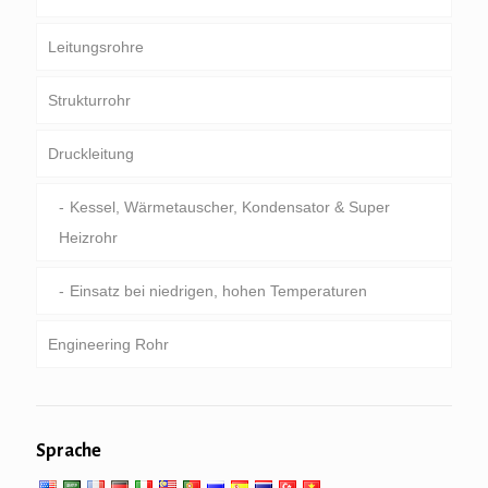
Leitungsrohre
Schläuche & Gehäuse
Strukturrohr
Bohrgestänge
gemeinsame Pipeline
Druckleitung
Schweres Bohrrohrelement & Bohrer-Kragen
Besonderer Service und beschichtet &
Runde, Platz & Rechteckrohr
ausgekleideten Rohr
Galvanisiertes Rohr
Kessel, Wärmetauscher, Kondensator & Super
Heizrohr
Rohrbohlen & Bohren
Einsatz bei niedrigen, hohen Temperaturen
Engineering Rohr
Allgemeiner Maschinenbau Service
Sprache
Mechanische und Präzisionsrohr