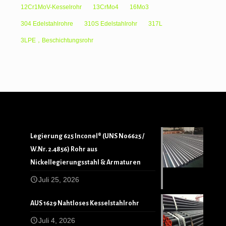
12Cr1MoV-Kesselrohr
13CrMo4
16Mo3
304 Edelstahlrohre
310S Edelstahlrohr
317L
3LPE，Beschichtungsrohr
Legierung 625 Inconel® (UNS N06625 /
W.Nr. 2.4856) Rohr aus
Nickellegierungsstahl & Armaturen
Juli 25, 2026
AUS 1629 Nahtloses Kesselstahlrohr
Juli 4, 2026