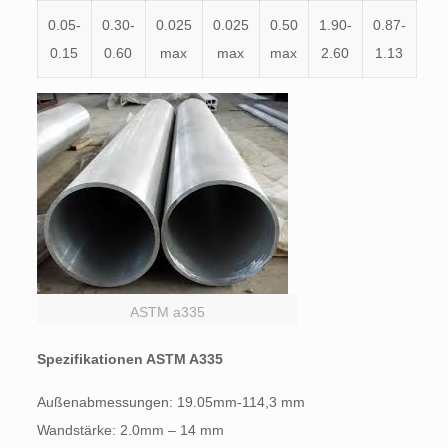
0.05-
0.30-
0.025
0.025
0.50
1.90-
0.87-
0.15
0.60
max
max
max
2.60
1.13
ASTM a335
Spezifikationen ASTM A335
Außenabmessungen: 19.05mm-114,3 mm
Wandstärke: 2.0mm – 14 mm