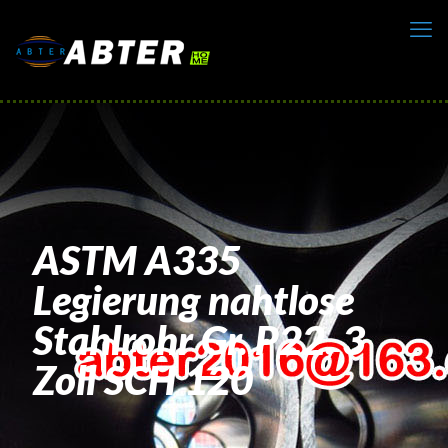
ASTM A335
Legierung nahtlose
Stahlrohr Gr. P22, 3
Zoll SCH 120