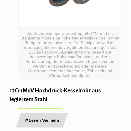
Die Betriebstemperatur beträgt 580 ℃, und die
Stahlplatte muss eine hohe Dauerfestigkeit bei hohen
Temperaturen aufweisen. Die Stahlplatte wird im
normalgeglühten und vergüteten Zustand geliefert.
12Das Cr1MoVG-Legierungsrohr basiert auf
hochwertigem Kohlenstoffbaustahl, und zur
Verbesserung der mechanischen Eigenschaften
werden entsprechend ein oder mehrere
Legierungselemente zugesetzt, Zähigkeit und
Härtbarkeit des Stahls.
12Cr1MoV Hochdruck-Kesselrohr aus
legiertem Stahl
Lesen Sie mehr