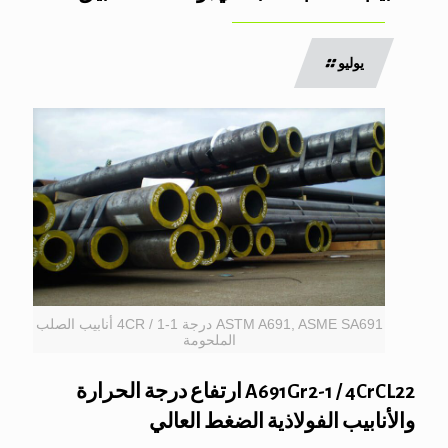
يوليو
ASTM A691, ASME SA691 درجة 1-1 / 4CR أنابيب الصلب
الملحومة
A691Gr2-1 / 4CrCL22 ارتفاع درجة الحرارة
والأنابيب الفولاذية الضغط العالي