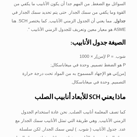
السوائل مع الضغط, من المهم جدا أن يكون الأنابيب ما يكفي من
القوة وما يكفي من سمك الجدار. حتى يتم تحديد سمك الجدار في
جداول
, مما يعني أن الجدول الزمني الأنابيب, كما يختصر SCH. هنا
ASME هو معيار معين وتعريف للجدول الزمني الأنابيب ".
الصيغة جدول الأنابيب:
شوب. = P /[من]ر × 1000
P هو الضغط تصميم, وحدة في ميغاباسكال;
[من]تي هو الإجهاد المسموح به من المواد تحت درجة حرارة
التصميم, وحدة في ميغاباسكال.
ماذا يعني SCH للأبعاد أنابيب الصلب
كما تصف المعلمة أنابيب الصلب, نحن عادة استخدام الجدول
الزمني الأنابيب, وهي طريقة التي تمثل الأنابيب سمك الجدار مع
عدد. جدول الأنابيب ( شوب. ) ليس سمك الجدار, لكن سلسلة