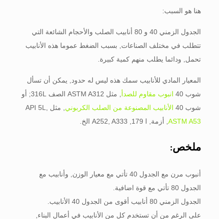
هنا هو السبب:
الجدول الزمني 40 و 80 أنابيب الصلب والأحجام الشائعة التي
تتطلب في مختلف الصناعات, بسبب الضغط عموما هذه الأنابيب
تحمل, ودائما يطلب منهم كمية كبيرة.
المعيار المادي للأنابيب سمك هذه ليس له حدود, يمكن أن تسأل
شوب 40
انبوب مقاوم للصدأ
, مثل ASTM A312 الصف 316L; أو
شوب 40
الأنابيب المصنوعة من الصلب الكربوني
, مثل API 5L,
ASTM A53
, أزمة, ا 179, A252, A333 الخ.
ملخص:
أنبوب مرن مع الجدول 40 تأتي مع معيار الوزن, وأنابيب مع
الجدول 80 تأتي مع قوة اضافية.
الجدول الزمني 80 أنابيب أقوى من الجدول 40 الأنابيب.
على الرغم من أن تستخدم كل من الأنابيب في أعمال البناء,