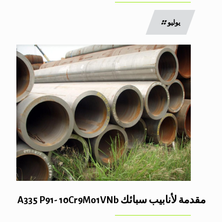
يوليو
مقدمة لأنابيب سبائك A335 P91- 10Cr9Mo1VNb