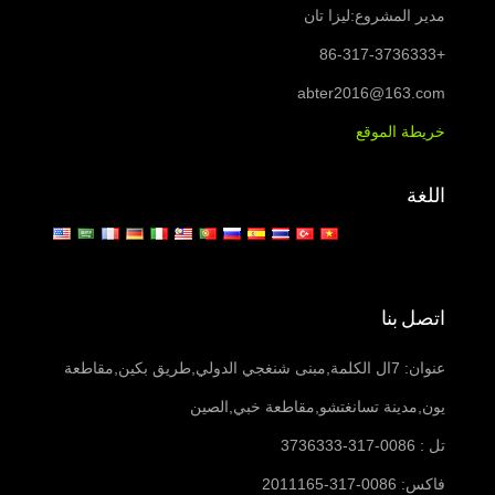
مدير المشروع:ليزا تان
+86-317-3736333
abter2016@163.com
خريطة الموقع
اللغة
اتصل بنا
عنوان: 7ال الكلمة,مبنى شنغجي الدولي,طريق بكين,مقاطعة
يون,مدينة تسانغتشو,مقاطعة خبي,الصين
تل : 0086-317-3736333
فاكس: 0086-317-2011165