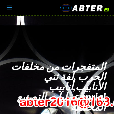
المتفجرات من مخلفات
الحرب ,لفة ثني
الأنابيب,أنابيب
sprial,عمليات التصنيع
المختلفة