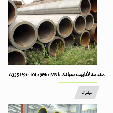
مقدمة لأنابيب سبائك A335 P91- 10Cr9Mo1VNb
يوليو