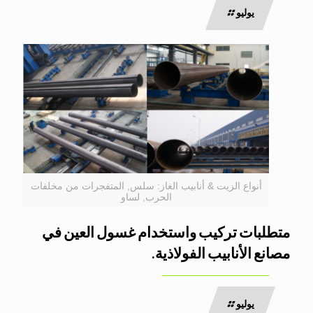
يوليو
أنواع الزيت & أنابيب الغاز: سلس, المتفجرات من مخلفات
الحرب, لساو
متطلبات تركيب واستخدام غسول العين في
مصانع الأنابيب الفولاذية.
يوليو