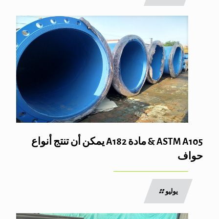
ASTM A105 & مادة A182 يمكن أن تنتج أنواع
حواف
يوليو