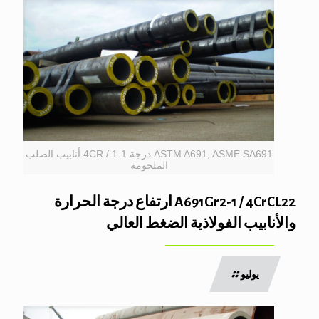
ASTM A691, ASME SA691 درجة 1-1 / 4CR أنابيب الصلب
الملحومة
A691Gr2-1 / 4CrCL22 ارتفاع درجة الحرارة
والأنابيب الفولاذية الضغط العالي
يوليو