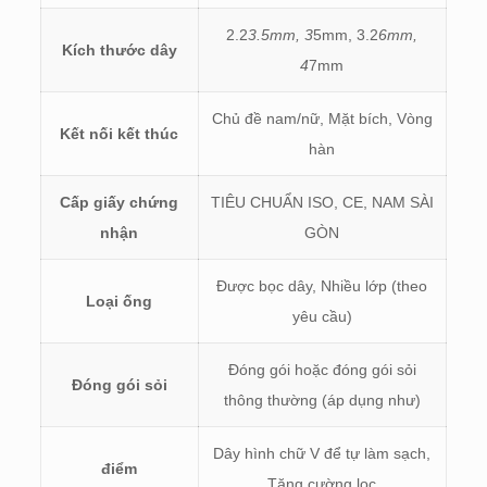
2.2
3.5mm, 3
5mm, 3.2
6mm,
Kích thước dây
4
7mm
Chủ đề nam/nữ, Mặt bích, Vòng
Kết nối kết thúc
hàn
Cấp giấy chứng
TIÊU CHUẨN ISO, CE, NAM SÀI
nhận
GÒN
Được bọc dây, Nhiều lớp (theo
Loại ống
yêu cầu)
Đóng gói hoặc đóng gói sỏi
Đóng gói sỏi
thông thường (áp dụng như)
Dây hình chữ V để tự làm sạch,
điểm
Tăng cường lọc