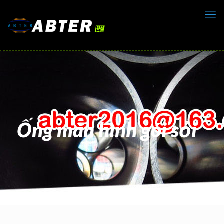
Ống màn hình gói sỏi