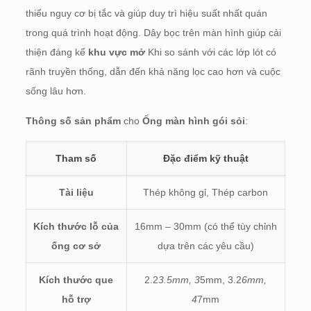
thiểu nguy cơ bị tắc và giúp duy trì hiệu suất nhất quán
trong quá trình hoạt động. Dây bọc trên màn hình giúp cải
thiện đáng kể
khu vực mở
Khi so sánh với các lớp lót có
rãnh truyền thống, dẫn đến khả năng lọc cao hơn và cuộc
sống lâu hơn.
Thông số sản phẩm
cho
Ống màn hình gói sỏi
:
Tham số
Đặc điểm kỹ thuật
Tài liệu
Thép không gỉ, Thép carbon
Kích thước lỗ của
16mm – 30mm (có thể tùy chỉnh
ống cơ sở
dựa trên các yêu cầu)
Kích thước que
2.2
3.5mm, 3
5mm, 3.2
6mm,
hỗ trợ
4
7mm