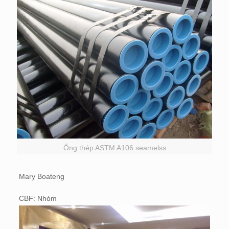
Ống thép ASTM A106 seamelss
Mary Boateng
CBF: Nhóm