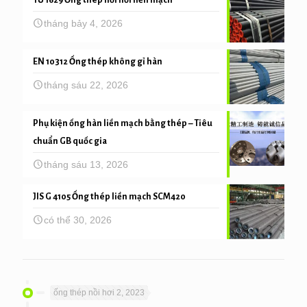
TỪ 1629 Ống thép nồi hơi liền mạch
tháng bảy 4, 2026
EN 10312 Ống thép không gỉ hàn
tháng sáu 22, 2026
Phụ kiện ống hàn liền mạch bằng thép – Tiêu
chuẩn GB quốc gia
tháng sáu 13, 2026
JIS G 4105 Ống thép liền mạch SCM420
có thể 30, 2026
ống thép nồi hơi 2, 2023