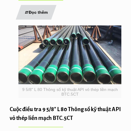
Đọc thêm
9 5/8" L 80 Thông số kỹ thuật API vỏ thép liền mạch
BTC.5CT
Cuộc điều tra 9 5/8″ L 80 Thông số kỹ thuật API
vỏ thép liền mạch BTC.5CT