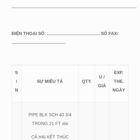
....................................................................................................
ĐIỆN THOẠI SỐ: ..........................................
SỐ FAX:
...........................................
S
EXP.
U /
/
SỰ MIÊU TẢ
QTY.
THE.
GIÁ
N
NGÀY
PIPE BLK SCH 40 3/4
TRONG 21 FT dài
CẢ HAI KẾT THÚC