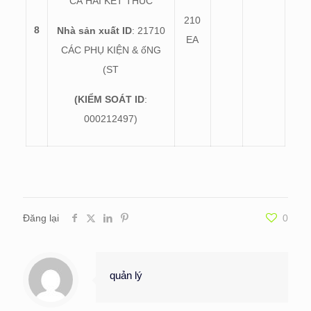
CẢ HAI KẾT THÚC
210
8
Nhà sản xuất ID
: 21710
EA
CÁC PHỤ KIỆN & ốNG
(ST
(KIỂM SOÁT ID
:
000212497)
Đăng lại
0
quản lý