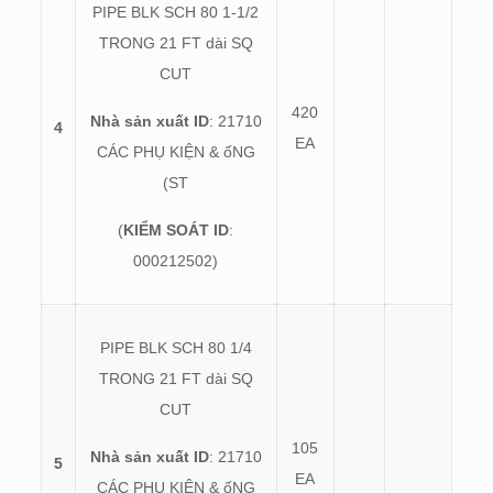
PIPE BLK SCH 80 1-1/2
TRONG 21 FT dài SQ
CUT
420
Nhà sản xuất ID
: 21710
4
EA
CÁC PHỤ KIỆN & ốNG
(ST
(
KIỂM SOÁT ID
:
000212502)
PIPE BLK SCH 80 1/4
TRONG 21 FT dài SQ
CUT
105
Nhà sản xuất ID
: 21710
5
EA
CÁC PHỤ KIỆN & ốNG