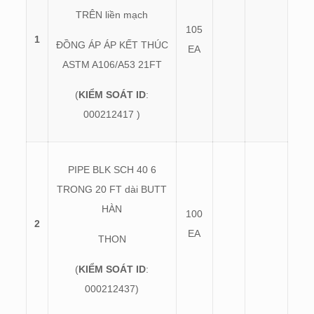
TRÊN liền mạch
105
1
ĐỒNG ÁP ÁP KẾT THÚC
EA
ASTM A106/A53 21FT
(
KIỂM SOÁT ID
:
000212417
)
PIPE BLK SCH 40 6
TRONG 20 FT dài BUTT
HÀN
100
2
EA
THON
(
KIỂM SOÁT ID
:
000212437)