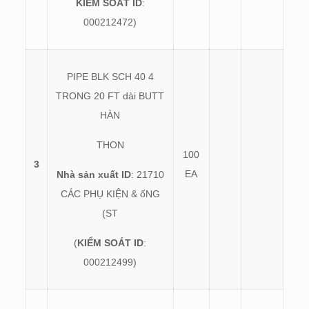
KIỂM SOÁT ID
:
000212472)
PIPE BLK SCH 40 4
TRONG 20 FT dài BUTT
HÀN
THON
100
3
EA
Nhà sản xuất ID
: 21710
CÁC PHỤ KIỆN & ốNG
(ST
(
KIỂM SOÁT ID
:
000212499)