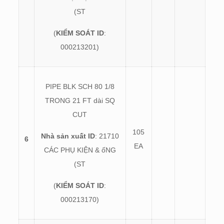
(ST
(
KIỂM SOÁT ID
:
000213201)
PIPE BLK SCH 80 1/8
TRONG 21 FT dài SQ
CUT
105
Nhà sản xuất ID
: 21710
6
EA
CÁC PHỤ KIỆN & ốNG
(ST
(
KIỂM SOÁT ID
:
000213170)