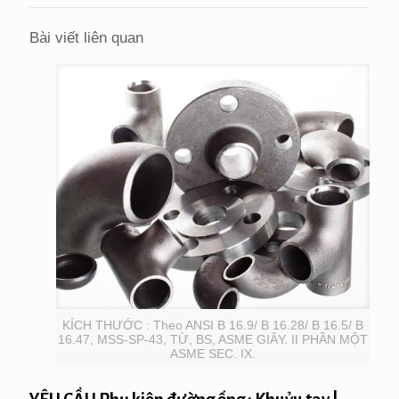
Bài viết liên quan
KÍCH THƯỚC : Theo ANSI B 16.9/ B 16.28/ B 16.5/ B
16.47, MSS-SP-43, TỪ, BS, ASME GIÂY. II PHẦN MỘT
ASME SEC. IX.