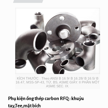
KÍCH THƯỚC : Theo ANSI B 16.9/ B 16.28/ B 16.5/ B
16.47, MSS-SP-43, TỪ, BS, ASME GIÂY. II PHẦN MỘT
ASME SEC. IX.
Phụ kiện ống thép carbon RFQ : khuỷu
tay,Tee,mặt bích