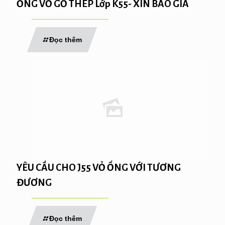
ỐNG VỎ GỖ THÉP Lớp K55- XIN BÁO GIÁ
Đọc thêm
YÊU CẦU CHO J55 VỎ ỐNG VỚI TƯƠNG
ĐƯƠNG
Đọc thêm