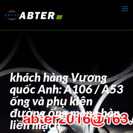
khách hàng Vương
quốc Anh: A106 / A53
ống và phụ kiện
đường ống mông hàn
liền mạch