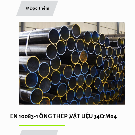
Đọc thêm
EN 10083-1 ỐNG THÉP ,VẬT LIỆU 34CrMo4