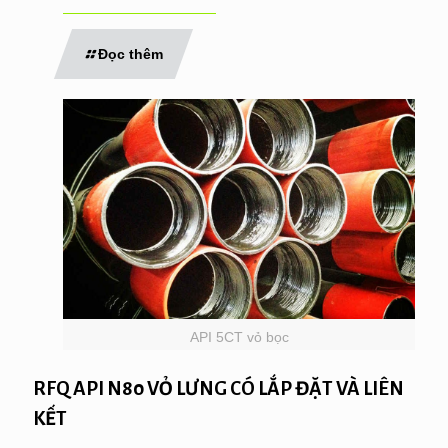
Đọc thêm
API 5CT vỏ bọc
RFQ API N80 VỎ LƯNG CÓ LẮP ĐẶT VÀ LIÊN
KẾT