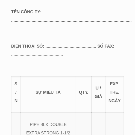
TÊN CÔNG TY:
....................................................................................................
ĐIỆN THOẠI SỐ: ..........................................
SỐ FAX:
...........................................
S
EXP.
U /
/
SỰ MIÊU TẢ
QTY.
THE.
GIÁ
N
NGÀY
PIPE BLK DOUBLE
EXTRA STRONG 1-1/2