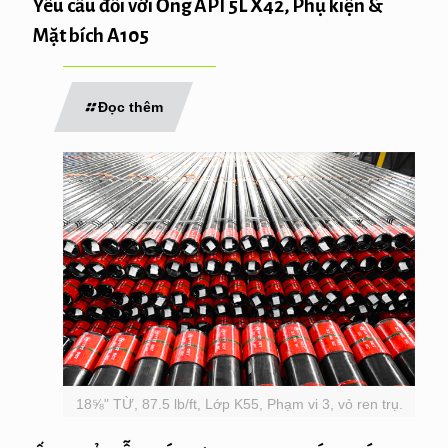
Yêu cầu đối với Ống API 5L X42, Phụ kiện &
Mặt bích A105
Đọc thêm
18⅝" TỪ, 87.5 lb/ft, Lớp K55, Phạm vi 3, vỏ ren trụ.