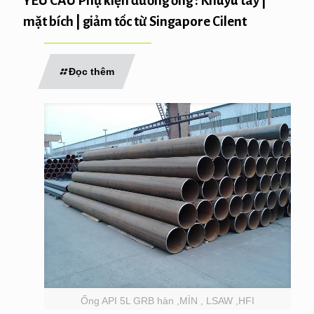
YÊU CẦU Phụ kiện đường ống : Khuỷu tay |
mặt bích | giảm tốc từ Singapore Cilent
Đọc thêm
Ống API 5L GRB hàn ,MÌN , LSAW ,HFI