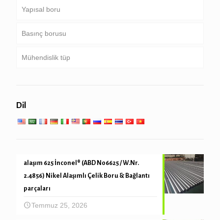
Yapısal boru
Basınç borusu
Yuvarlak, kare & dikdörtgen boru
Mühendislik tüp
Galvanizli boru
Kazan, ısı eşanjörü, kondansatör & kızdırıcı tüp
Boru kazık & sondaj
Düşük yüksek sıcaklıkta servis
Genel mühendislik hizmeti
Dil
Mekanik ve hassas tüp
alaşım 625 İnconel® (ABD N06625 / W.Nr.
2.4856) Nikel Alaşımlı Çelik Boru & Bağlantı
parçaları
Temmuz 25, 2026