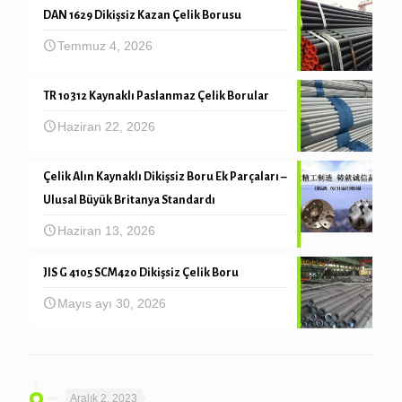
DAN 1629 Dikişsiz Kazan Çelik Borusu
Temmuz 4, 2026
TR 10312 Kaynaklı Paslanmaz Çelik Borular
Haziran 22, 2026
Çelik Alın Kaynaklı Dikişsiz Boru Ek Parçaları –
Ulusal Büyük Britanya Standardı
Haziran 13, 2026
JIS G 4105 SCM420 Dikişsiz Çelik Boru
Mayıs ayı 30, 2026
Aralık 2, 2023