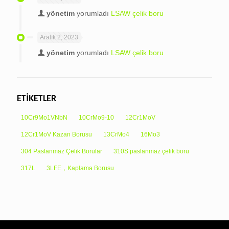
yönetim
yorumladı
LSAW çelik boru
Aralık 2, 2023
yönetim
yorumladı
LSAW çelik boru
ETİKETLER
10Cr9Mo1VNbN
10CrMo9-10
12Cr1MoV
12Cr1MoV Kazan Borusu
13CrMo4
16Mo3
304 Paslanmaz Çelik Borular
310S paslanmaz çelik boru
317L
3LFE，Kaplama Borusu