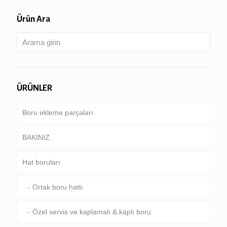
Ürün Ara
ÜRÜNLER
Boru ekleme parçaları
BAKINIZ
Hat boruları
Boru & kasa
Sondaj borusu
Ortak boru hattı
Ağır sondaj boru & Matkap yaka
Özel servis ve kaplamalı & kaplı boru