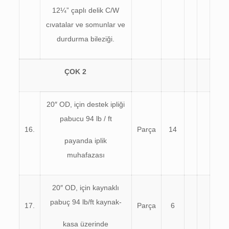
12¼” çaplı delik C/W
cıvatalar ve somunlar ve
durdurma bileziği.
ÇOK
2
20″ OD, için destek ipliği
pabucu 94 lb / ft
16.
Parça
14
payanda iplik
muhafazası
20″ OD, için kaynaklı
pabuç 94 lb/ft kaynak-
17.
Parça
6
kasa üzerinde