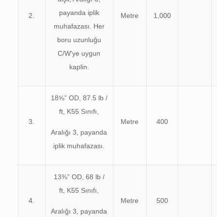
payanda iplik
2.
Metre
1,000
muhafazası. Her
boru uzunluğu
C/W'ye uygun
kaplin.
18⅝” OD, 87.5 lb /
ft, K55 Sınıfı,
3.
Metre
400
Aralığı 3, payanda
iplik muhafazası.
13⅜” OD, 68 lb /
ft, K55 Sınıfı,
4.
Metre
500
Aralığı 3, payanda