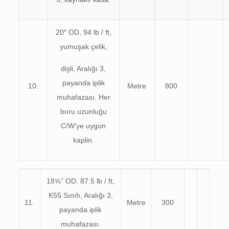
20″ OD, 94 lb / ft,
yumuşak çelik,
dişli, Aralığı 3,
payanda iplik
10.
Metre
800
muhafazası. Her
boru uzunluğu
C/W'ye uygun
kaplin.
18⅝” OD, 87.5 lb / ft,
K55 Sınıfı, Aralığı 3,
11.
Metre
300
payanda iplik
muhafazası.