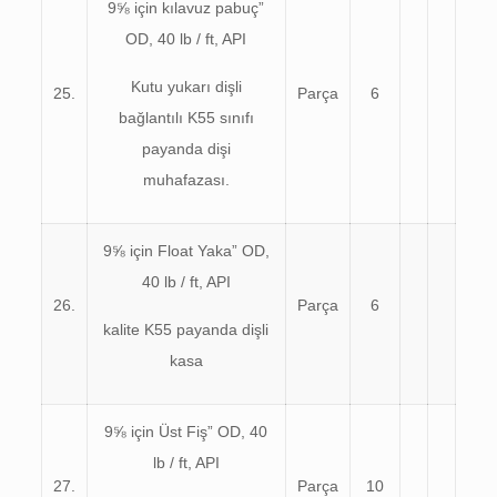
9⅝ için kılavuz pabuç”
OD, 40 lb / ft, API
Kutu yukarı dişli
25.
Parça
6
bağlantılı K55 sınıfı
payanda dişi
muhafazası.
9⅝ için Float Yaka” OD,
40 lb / ft, API
26.
Parça
6
kalite K55 payanda dişli
kasa
9⅝ için Üst Fiş” OD, 40
lb / ft, API
27.
Parça
10