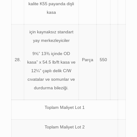
kalite K55 payanda dişli
kasa
için kaynaksız standart
yay merkezleyiciler
9⅝” 13⅜ içinde OD
28.
Parça
550
kasa” x 54.5 lb/ft kasa ve
12¼” çaplı delik C/W
cıvatalar ve somunlar ve
durdurma bileziği.
Toplam Maliyet Lot 1
Toplam Maliyet Lot 2