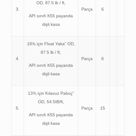
OD, 87.5 lb / ft,
3.
Parça
6
API sınıfı K55 payanda
dişli kasa
18⅝ için Float Yaka” OD,
87.5 lb / ft,
4.
Parça
6
API sınıfı K55 payanda
dişli kasa
13⅜ için Kılavuz Pabuç”
OD, 54.5IB/ft,
5.
Parça
15
API sınıfı K55 payanda
dişli kasa