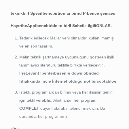
teknik
bir
l
Sp
e
cif
ben
c
bir
tionlar
bir
nd
P
r
ben
ce
şema
e
s
Hayır
the
Ap
p
l
ben
c
bir
b
le
t
o bir
l
l
S
c
h
e
ile ilgili
ONLAR:
Tedarik edilecek Mallar yeni olmalıdır, kullanılmamış
ve en son tasarım.
Malın teknik şartnameye uygunluğunu gösteren ilgili
tanımlayıcı literatürü teklifle birlikte verilecektir..
İ
r
r
e
Levant
l
ben
t
e
r
bir
sen
r
e
d
o
w
n
lo
bir
d
e
d
f
r
hakkında
inci
e
İ
n
t
e
r
n
e
t
olduğu
n
ot
bir
cc
p
tablo
e
.
İstekli, programlardan birinin veya her ikisinin temini
için teklif verebilir.. Alıntılanan her program,
CO
M
P
LET
duyarlı olarak nitelendirmek için. Bu
durumda, her programın 2
sürü.