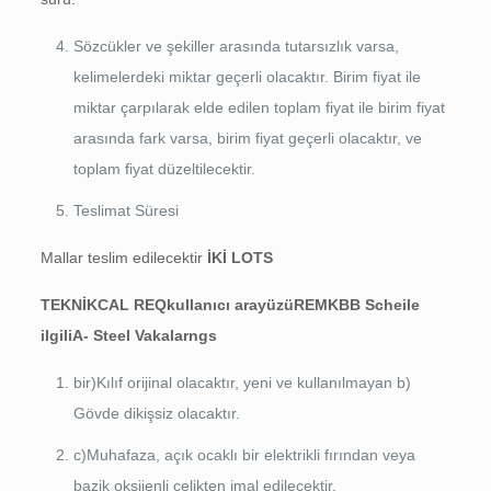
Sözcükler ve şekiller arasında tutarsızlık varsa,
kelimelerdeki miktar geçerli olacaktır. Birim fiyat ile
miktar çarpılarak elde edilen toplam fiyat ile birim fiyat
arasında fark varsa, birim fiyat geçerli olacaktır, ve
toplam fiyat düzeltilecektir.
Teslimat Süresi
Mallar teslim edilecektir
İKİ
L
O
T
S
TEKNİK
C
AL RE
Q
kullanıcı arayüzü
R
E
M
KBB
S
c
h
e
ile
ilgili
A-
S
t
e
e
l Vakalar
n
gs
bir)Kılıf orijinal olacaktır, yeni ve kullanılmayan b)
Gövde dikişsiz olacaktır.
c)Muhafaza, açık ocaklı bir elektrikli fırından veya
bazik oksijenli çelikten imal edilecektir.