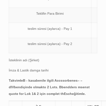
Teklifin Para Birimi
teslim süresi (aylarca) - Pay 1
teslim süresi (aylarca) - Pay 2
İsteklinin adı (Şirket)
İmza & Lastik damga tarihi
Takvim
l
eB
-
kasa
ben
ile ilgili
A
cc
s
s
o
r
ben
e
s
– –
d
IV
ben
d
içinde olmak
t
o
2
L
o
t
s
.
B
ben
d
d
ers
m
sen
s
t
quo
t
e f
o
r
L
o
k 1&
2
için
c
o
m
p
l
et t
h
Esc
h
eğitim
l
e.