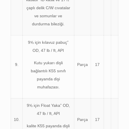
çaplı delik C/W cıvatalar
ve somunlar ve
durdurma bileziği.
9⅝ için kılavuz pabuç”
OD, 47 lb / ft, API
Kutu yukarı dişli
9.
Parça
17
bağlantılı K55 sınıfı
payanda dişi
muhafazası.
9⅝ için Float Yaka” OD,
47 lb / ft, API
10.
Parça
17
kalite K55 payanda dişli