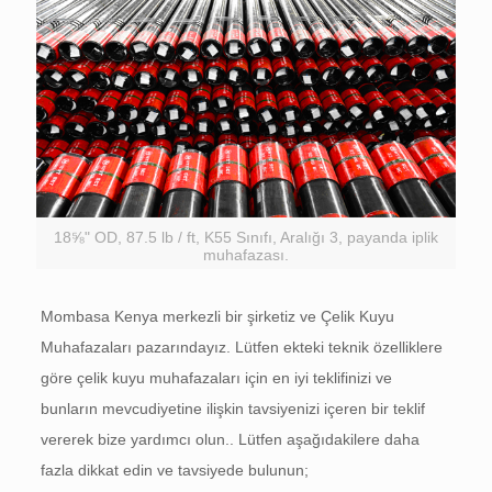
18⅝" OD, 87.5 lb / ft, K55 Sınıfı, Aralığı 3, payanda iplik
muhafazası.
Mombasa Kenya merkezli bir şirketiz ve Çelik Kuyu
Muhafazaları pazarındayız. Lütfen ekteki teknik özelliklere
göre çelik kuyu muhafazaları için en iyi teklifinizi ve
bunların mevcudiyetine ilişkin tavsiyenizi içeren bir teklif
vererek bize yardımcı olun.. Lütfen aşağıdakilere daha
fazla dikkat edin ve tavsiyede bulunun;