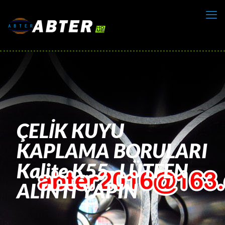
ÇELİK KUYU
KAPLAMA BORULARI
Kalite K55- LÜTFEN
ALINTI YAPIN