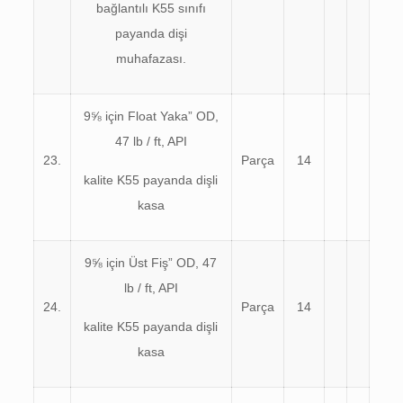
bağlantılı K55 sınıfı
payanda dişi
muhafazası.
9⅝ için Float Yaka” OD,
47 lb / ft, API
23.
Parça
14
kalite K55 payanda dişli
kasa
9⅝ için Üst Fiş” OD, 47
lb / ft, API
24.
Parça
14
kalite K55 payanda dişli
kasa