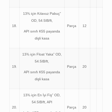
13⅜ için Kılavuz Pabuç”
OD, 54.5IB/ft,
18.
Parça
12
API sınıfı K55 payanda
dişli kasa
13⅜ için Float Yaka” OD,
54.5IB/ft,
19.
Parça
20
API sınıfı K55 payanda
dişli kasa
13⅜ için En İyi Fiş” OD,
54.5IB/ft, API
20.
Parça
20