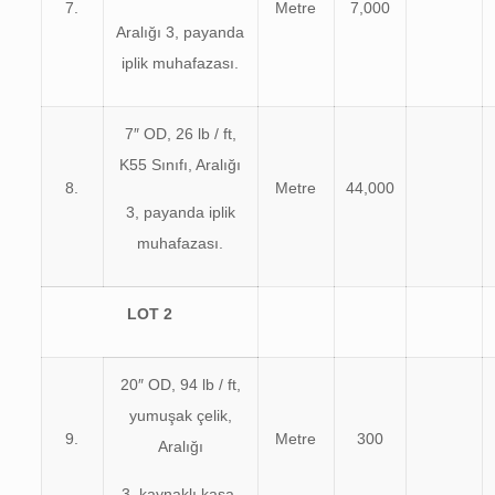
7.
Metre
7,000
Aralığı 3, payanda
iplik muhafazası.
7″ OD, 26 lb / ft,
K55 Sınıfı, Aralığı
8.
Metre
44,000
3, payanda iplik
muhafazası.
L
OT
2
20″ OD, 94 lb / ft,
yumuşak çelik,
9.
Metre
300
Aralığı
3, kaynaklı kasa.