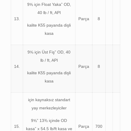
9⅝ için Float Yaka” OD,
40 lb / ft, API
13.
Parça
8
kalite K55 payanda dişli
kasa
9⅝ için Üst Fiş” OD, 40
lb / ft, API
14.
Parça
8
kalite K55 payanda dişli
kasa
için kaynaksız standart
yay merkezleyiciler
9⅝” 13⅜ içinde OD
15.
Parça
700
kasa” x 54.5 lb/ft kasa ve