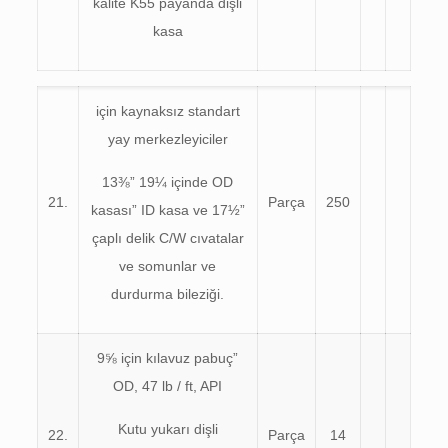
kalite K55 payanda dişli
kasa
için kaynaksız standart
yay merkezleyiciler
13⅜” 19¼ içinde OD
21.
Parça
250
kasası” ID kasa ve 17½”
çaplı delik C/W cıvatalar
ve somunlar ve
durdurma bileziği.
9⅝ için kılavuz pabuç”
OD, 47 lb / ft, API
Kutu yukarı dişli
22.
Parça
14