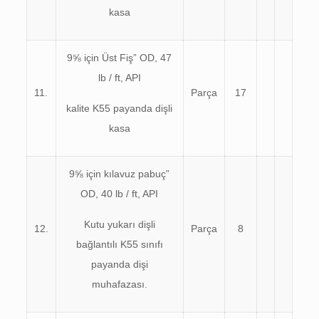
kasa
9⅝ için Üst Fiş” OD, 47
lb / ft, API
11.
Parça
17
kalite K55 payanda dişli
kasa
9⅝ için kılavuz pabuç”
OD, 40 lb / ft, API
Kutu yukarı dişli
12.
Parça
8
bağlantılı K55 sınıfı
payanda dişi
muhafazası.