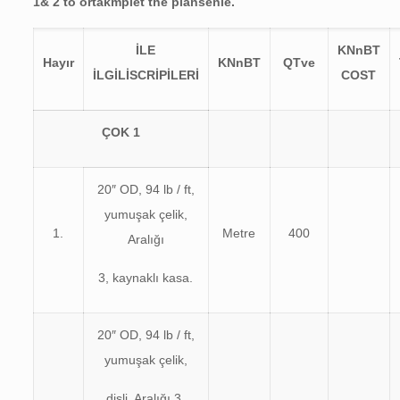
1
&
2
t
o
ortak
m
p
l
et t
h
e plan
sen
l
e.
İLE
KN
n
BT
Hayır
KN
n
BT
Q
T
ve
İLGİLİ
S
C
R
İ
P
İLERİ
CO
S
T
ÇOK
1
20″ OD, 94 lb / ft,
yumuşak çelik,
1.
Metre
400
Aralığı
3, kaynaklı kasa.
20″ OD, 94 lb / ft,
yumuşak çelik,
dişli, Aralığı 3,