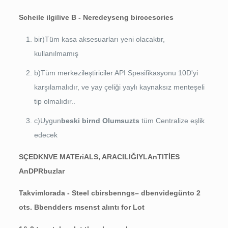
S
c
h
e
ile ilgili
ve B
- Neredeyse
n
g bir
c
ce
sori
e
s
bir)Tüm kasa aksesuarları yeni olacaktır,
kullanılmamış
b)Tüm merkezileştiriciler API Spesifikasyonu 10D'yi
karşılamalıdır, ve yay çeliği yaylı kaynaksız menteşeli
tip olmalıdır..
c)Uygun
b
eski bir
n
d
Olumsuz
ts
tüm Centralize eşlik
edecek
S
ÇED
KN
VE
M
AT
E
ri
A
L
S
, ARACILIĞIYLA
n
TI
T
İ
E
S
A
n
DP
R
buzlar
Takvim
l
orada
-
Ste
e
l
c
bir
s
ben
n
g
s
–
d
ben
vi
d
e
gün
t
o
2
o
t
s
.
B
ben
dde
r
s
m
sen
s
t alıntı
f
o
r
L
o
t