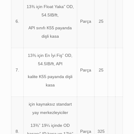
13⅜ için Float Yaka” OD,
54.5IB/ft,
6.
Parça
25
API sınıfı K55 payanda
dişli kasa
13⅜ için En İyi Fiş” OD,
54.5IB/ft, API
7.
Parça
25
kalite K55 payanda dişli
kasa
için kaynaksız standart
yay merkezleyiciler
13⅜” 19¼ içinde OD
8.
Parça
325
kasası” ID kasa ve 17½”