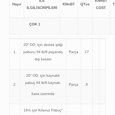
İLE
KN
n
BT
Hayır
KN
n
BT
Q
T
ve
İLGİLİ
S
C
R
İ
P
İLERİ
CO
S
T
ÇOK
1
20″ OD, için destek ipliği
1.
pabucu 94 lb/ft payanda
Parça
17
dişi kasası
20″ OD, için kaynaklı
pabuç 94 lb/ft kaynak-
2.
Parça
8
kasa üzerinde
18⅝ için Kılavuz Pabuç”