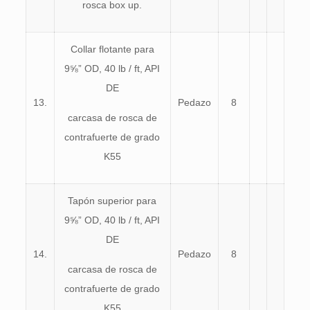
rosca box up.
Collar flotante para
9⅝” OD, 40 lb / ft, API
DE
13.
Pedazo
8
carcasa de rosca de
contrafuerte de grado
K55
Tapón superior para
9⅝” OD, 40 lb / ft, API
DE
14.
Pedazo
8
carcasa de rosca de
contrafuerte de grado
K55