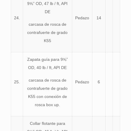
9⅝” OD, 47 lb / ft, API
DE
24.
Pedazo
14
carcasa de rosca de
contrafuerte de grado
K55
Zapata guía para 9⅝”
OD, 40 lb / ft, API DE
carcasa de rosca de
25.
Pedazo
6
contrafuerte de grado
K55 con conexión de
rosca box up.
Collar flotante para