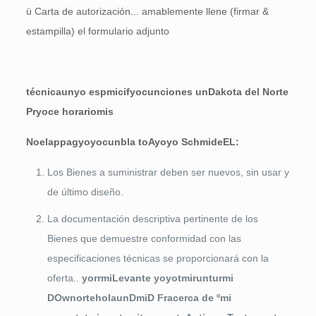
ü Carta de autorización... amablemente llene (firmar &
estampilla) el formulario adjunto
técnica
un
yo
esp
mi
cif
yo
c
un
ciones
un
Dakota del Norte
P
r
yo
ce
horario
mi
s
No
el
ap
pag
yo
yo
c
un
b
la
t
oA
yo
yo
S
c
h
mi
de
EL:
Los Bienes a suministrar deben ser nuevos, sin usar y
de último diseño.
La documentación descriptiva pertinente de los
Bienes que demuestre conformidad con las
especificaciones técnicas se proporcionará con la
oferta..
yo
r
r
mi
Levante
yo
yo
t
mi
r
un
tu
r
mi
D
O
w
norte
hola
un
D
mi
D
F
r
acerca de
º
mi