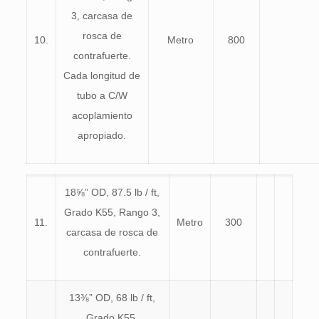
3, carcasa de
rosca de
10.
Metro
800
contrafuerte.
Cada longitud de
tubo a C/W
acoplamiento
apropiado.
18⅝” OD, 87.5 lb / ft,
Grado K55, Rango 3,
11.
Metro
300
carcasa de rosca de
contrafuerte.
13⅜” OD, 68 lb / ft,
Grado K55,