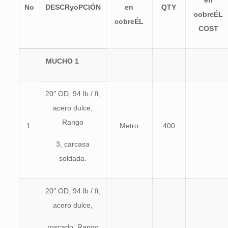
en
No
DE
S
C
R
yo
P
CIÓN
en
Q
T
Y
cobre
ÉL
cobre
ÉL
CO
S
T
MUCHO
1
20″ OD, 94 lb / ft,
acero dulce,
Rango
1.
Metro
400
3, carcasa
soldada.
20″ OD, 94 lb / ft,
acero dulce,
roscado, Rango