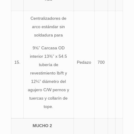
Centralizadores de
arco estándar sin
soldadura para
9⅝” Carcasa OD
interior 13⅜” x 54.5
15.
Pedazo
700
tubería de
revestimiento lb/ft y
12¼” diámetro del
agujero C/W pernos y
tuercas y collarín de
tope.
MUCHO
2