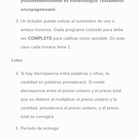
yo
norte
t
mi
r
norte
mi
t
es
norte
Antiguo Testamento
un
cc
pag
mesa
mi
.
Un licitador puede cotizar el suministro de uno o
ambos horarios. Cada programa cotizado para debe
ser
CO
M
P
LETE
para calificar como sensible. En este
caso cada horario tiene 2
Lotes.
Si hay discrepancia entre palabras y cifras, la
cantidad en palabras prevalecerá. Si existe
discrepancia entre el precio unitario y el precio total
que se obtiene al multiplicar el precio unitario y la
cantidad, prevalecerá el precio unitario, y el precio
total se corregirá.
Período de entrega