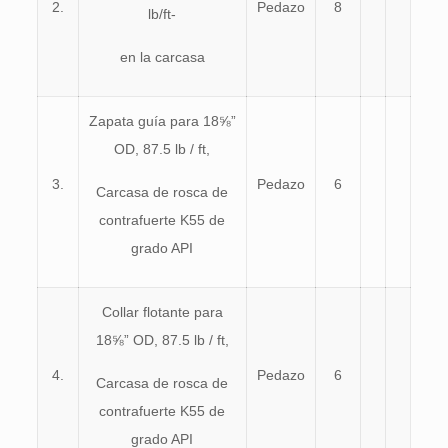
2.
Pedazo
8
lb/ft-
en la carcasa
Zapata guía para 18⅝”
OD, 87.5 lb / ft,
3.
Pedazo
6
Carcasa de rosca de
contrafuerte K55 de
grado API
Collar flotante para
18⅝” OD, 87.5 lb / ft,
4.
Pedazo
6
Carcasa de rosca de
contrafuerte K55 de
grado API