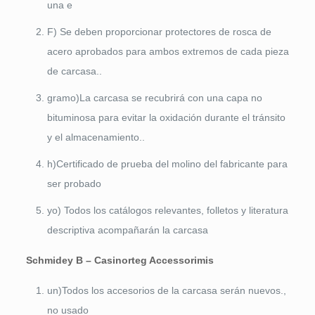
una e
F) Se deben proporcionar protectores de rosca de
acero aprobados para ambos extremos de cada pieza
de carcasa..
gramo)La carcasa se recubrirá con una capa no
bituminosa para evitar la oxidación durante el tránsito
y el almacenamiento..
h)Certificado de prueba del molino del fabricante para
ser probado
yo) Todos los catálogos relevantes, folletos y literatura
descriptiva acompañarán la carcasa
S
c
h
mi
de
y B
– Casi
norte
g A
c
ce
ssori
mi
s
un)Todos los accesorios de la carcasa serán nuevos.,
no usado