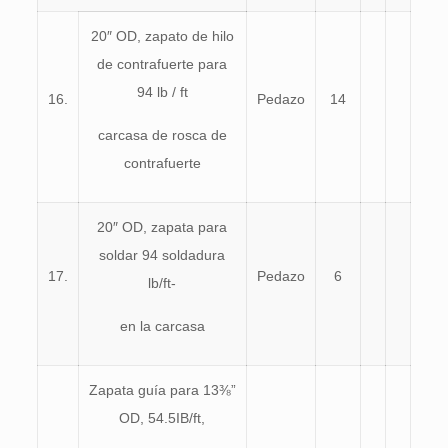
20″ OD, zapato de hilo
de contrafuerte para
94 lb / ft
16.
Pedazo
14
carcasa de rosca de
contrafuerte
20″ OD, zapata para
soldar 94 soldadura
17.
Pedazo
6
lb/ft-
en la carcasa
Zapata guía para 13⅜”
OD, 54.5IB/ft,