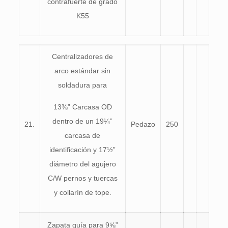
contrafuerte de grado
K55
Centralizadores de
arco estándar sin
soldadura para
13⅜” Carcasa OD
dentro de un 19¼”
21.
Pedazo
250
carcasa de
identificación y 17½”
diámetro del agujero
C/W pernos y tuercas
y collarín de tope.
Zapata guía para 9⅝”