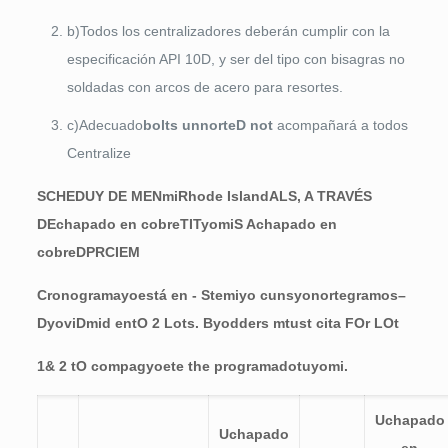
b)Todos los centralizadores deberán cumplir con la
especificación API 10D, y ser del tipo con bisagras no
soldadas con arcos de acero para resortes.
c)Adecuado
b
olts un
norte
D
no
t
acompañará a todos
Centralize
S
CHED
U
Y DE
M
EN
mi
Rhode Island
A
L
S
, A TRAVÉS
DE
chapado en cobre
TI
T
yo
mi
S
A
chapado en
cobre
DP
R
CIEM
Cronograma
yo
está en
-
Ste
mi
yo
c
un
s
yo
norte
gramo
s
–
D
yo
vi
D
mi
d en
t
O
2
Lo
t
s
.
B
yo
dde
r
s
m
tu
s
t cita
F
O
r
L
O
t
1
&
2
t
O
co
m
pag
yo
ete t
h
e programado
tu
yo
mi.
U
chapado
U
chapado