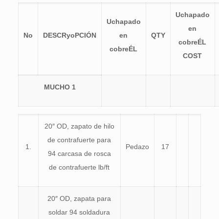
U
chapado
U
chapado
en
No
DE
S
C
R
yo
P
CIÓN
en
Q
T
Y
cobre
ÉL
cobre
ÉL
CO
S
T
MUCHO
1
20″ OD, zapato de hilo
de contrafuerte para
1.
Pedazo
17
94 carcasa de rosca
de contrafuerte lb/ft
20″ OD, zapata para
soldar 94 soldadura