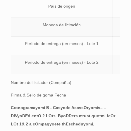
País de origen
Moneda de licitación
Período de entrega (en meses) - Lote 1
Período de entrega (en meses) - Lote 2
Nombre del licitador (Compañía)
Firma & Sello de goma Fecha
Cronograma
yo
mi B
-
Cas
yo
de
A
cc
s
s
O
r
yo
mi
s
– –
D
IV
yo
D
Ed en
t
O
2
L
O
t
s
.
B
yo
D
D
ers
m
tu
s
t quo
t
mi fe
O
r
L
O
t 1&
2
a
c
O
m
pag
yo
ete t
h
Esc
h
edu
yo
mi.