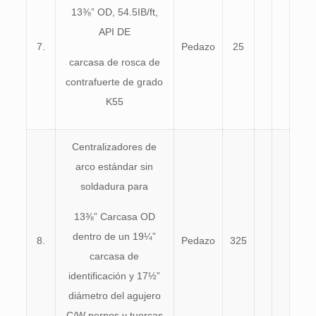
13⅜” OD, 54.5IB/ft,
API DE
7.
Pedazo
25
carcasa de rosca de
contrafuerte de grado
K55
Centralizadores de
arco estándar sin
soldadura para
13⅜” Carcasa OD
dentro de un 19¼”
8.
Pedazo
325
carcasa de
identificación y 17½”
diámetro del agujero
C/W pernos y tuercas