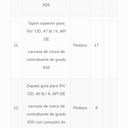
K55
Tapón superior para
9⅝” OD, 47 lb / ft, API
DE
11.
Pedazo
17
carcasa de rosca de
contrafuerte de grado
K55
Zapata guía para 9⅝”
OD, 40 lb / ft, API DE
carcasa de rosca de
12.
Pedazo
8
contrafuerte de grado
K55 con conexión de