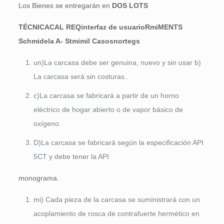
Los Bienes se entregarán en
DOS
L
O
T
S
TÉCNICA
C
AL RE
Q
interfaz de usuario
R
mi
M
ENTS
S
c
h
mi
de
la A-
S
t
mi
mi
l Casos
norte
gs
un)La carcasa debe ser genuina, nuevo y sin usar b)
La carcasa será sin costuras..
c)La carcasa se fabricará a partir de un horno
eléctrico de hogar abierto o de vapor básico de
oxígeno.
D)La carcasa se fabricará según la especificación API
5CT y debe tener la API
monograma.
mi) Cada pieza de la carcasa se suministrará con un
acoplamiento de rosca de contrafuerte hermético en