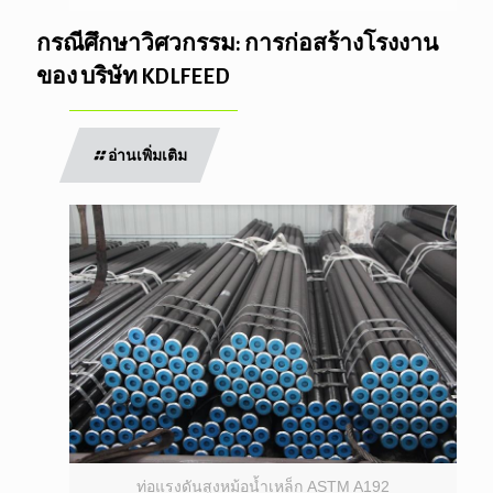
กรณีศึกษาวิศวกรรม: การก่อสร้างโรงงาน
ของ บริษัท KDLFEED
อ่านเพิ่มเติม
ท่อแรงดันสูงหม้อน้ำเหล็ก ASTM A192