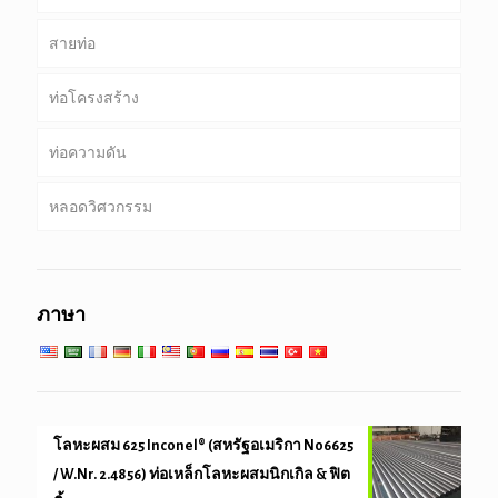
สายท่อ
ท่อ & เคส
ท่อโครงสร้าง
เจาะท่อ
ท่อที่พบบ่อย
ท่อความดัน
เจาะท่อน้ำหนักหนัก & เจาะคอ
บริการพิเศษและการเคลือบ & ท่อเรียงราย
กลม, สแควร์ & ท่อสี่เหลี่ยม
หลอดวิศวกรรม
ท่อชุบสังกะสี
หม้อไอน้ำ, แลกเปลี่ยนความร้อน, คอนเดนเซอร์ & หลอด
เครื่องทำความร้อนสุด
เสาเข็มท่อ & เจาะ
วิศวกรรมบริการทั่วไป
บริการที่อุณหภูมิต่ำสูง
ภาษา
วิศวกรรมและความแม่นยำหลอด
โลหะผสม 625 Inconel® (สหรัฐอเมริกา N06625
/ W.Nr. 2.4856) ท่อเหล็กโลหะผสมนิกเกิล & ฟิต