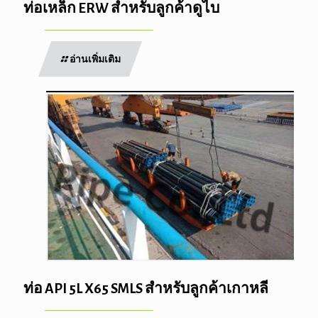
ท่อเหล็ก ERW สำหรับลูกค้าดูไบ
อ่านเพิ่มเติม
ท่อ API 5L X65 SMLS สำหรับลูกค้าเกาหลี