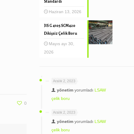
Standardı
Haziran 13, 2026
JIS G 4105 SCM420
Dikişsiz Çelik Boru
Mayıs ayı 30,
2026
Aralık 2, 2023
yönetim
yorumladı
LSAW
çelik boru
0
Aralık 2, 2023
yönetim
yorumladı
LSAW
çelik boru