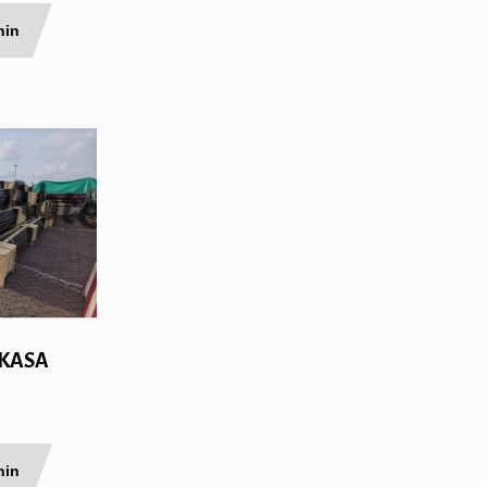
nin
5 KASA
nin