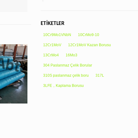
ETİKETLER
10Cr9Mo1VNbN
10CrMo9-10
12Cr1MoV
12Cr1MoV Kazan Borusu
13CrMo4
16Mo3
304 Paslanmaz Çelik Borular
310S paslanmaz çelik boru
317L
3LFE，Kaplama Borusu