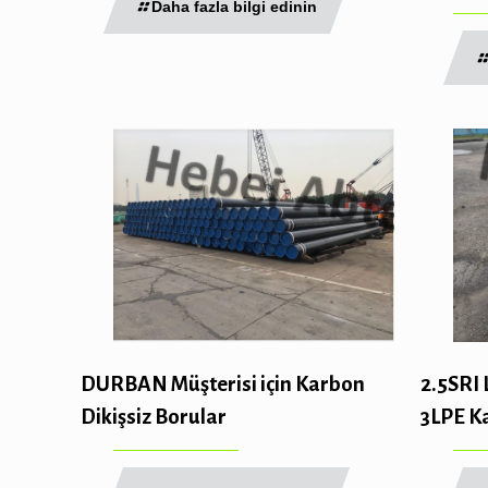
Daha fazla bilgi edinin
2.5SRI
DURBAN Müşterisi için Karbon
3LPE K
Dikişsiz Borular