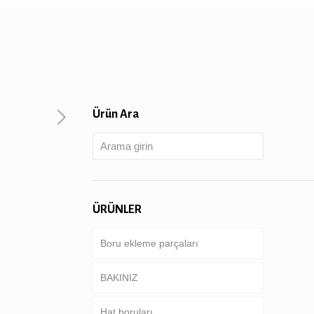
Ürün Ara
ÜRÜNLER
Boru ekleme parçaları
BAKINIZ
Hat boruları
Boru & kasa