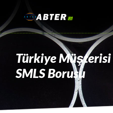
Türkiye Müşteris
SMLS Borusu