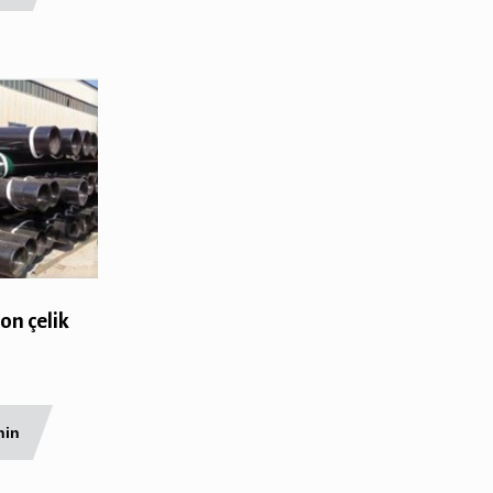
on çelik
nin