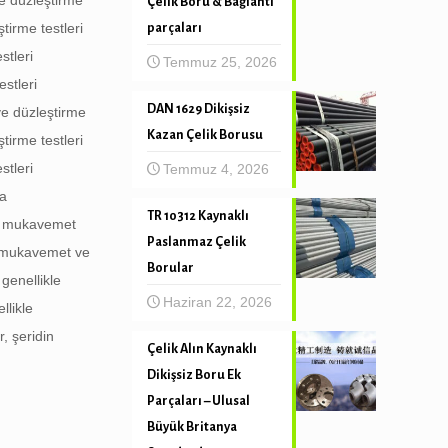
ve düzleştirme
Çelik Boru & Bağlantı
tirme testleri
parçaları
stleri
Temmuz 25, 2026
estleri
DAN 1629 Dikişsiz
ve düzleştirme
Kazan Çelik Borusu
tirme testleri
stleri
Temmuz 4, 2026
ma
TR 10312 Kaynaklı
le mukavemet
Paslanmaz Çelik
le mukavemet ve
Borular
 genellikle
Haziran 22, 2026
llikle
, şeridin
Çelik Alın Kaynaklı
Dikişsiz Boru Ek
Parçaları – Ulusal
Büyük Britanya