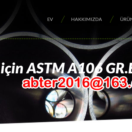
EV
HAKKIMIZDA
ÜRÜ
i için ASTM A106 GR.