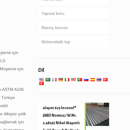
Yapısal boru
Sondaj borusu
Ortak boru hattı
Basınç borusu
Ağır sondaj boru & Matkap
Özel servis ve kaplamalı & kaplı
Yuvarlak, kare & dikdörtgen
yaka
boru
boru
Mühendislik tüp
Kazan, ısı eşanjörü,
kondansatör & kızdırıcı tüp
Galvanizli boru
erisi için
Genel mühendislik hizmeti
MLS
Boru kazık & sondaj
Düşük yüksek sıcaklıkta servis
üşterisi için
Dil
Mekanik ve hassas tüp
çin ASTM A106
 Türkiye
obil
alaşım 625 İnconel®
 dikişsiz çelik
(ABD N06625 / W.Nr.
 sağlamak için
2.4856) Nikel Alaşımlı