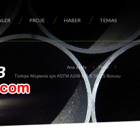
NLER
PROJE
HABER
TEMAS
B
Ana sayfa
Proje
Türkiye Müşterisi için ASTM A106 GR.B SMLS Borusu