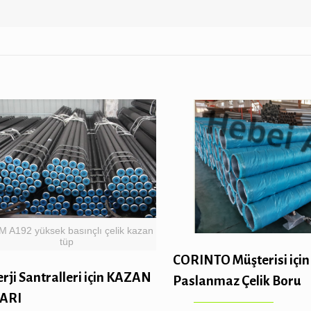
 A192 yüksek basınçlı çelik kazan
tüp
CORINTO Müşterisi için
rji Santralleri için KAZAN
Paslanmaz Çelik Boru
ARI