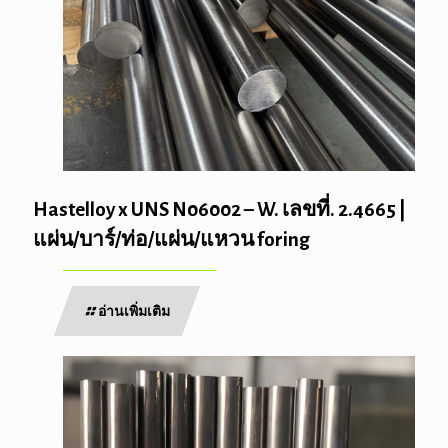
Hastelloy x UNS N06002 – W. เลขที่. 2.4665 |
แผ่น/บาร์/ท่อ/แผ่น/แหวน foring
อ่านเพิ่มเติม