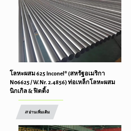
โลหะผสม 625 Inconel® (สหรัฐอเมริกา
N06625 / W.Nr. 2.4856) ท่อเหล็กโลหะผสม
นิกเกิล & ฟิตติ้ง
อ่านเพิ่มเติม