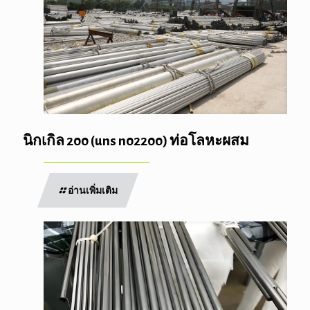
นิกเกิล 200 (uns n02200) ท่อโลหะผสม
อ่านเพิ่มเติม