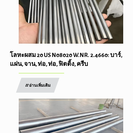
โลหะผสม 20 US N08020 W.NR. 2.4660: บาร์,
แผ่น, จาน, ท่อ, ท่อ, ฟิตติ้ง, ครีบ
อ่านเพิ่มเติม