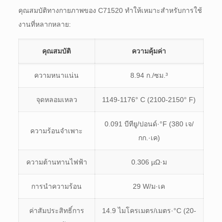
คุณสมบัติทางกายภาพของ C71520 ทำให้เหมาะสำหรับการใช้
งานที่หลากหลาย:
คุณสมบัติ
ความคุ้มค่า
ความหนาแน่น
8.94 ก./ซม.³
จุดหลอมเหลว
1149-1176° C (2100-2150° F)
0.091 บีทียู/ปอนด์·°F (380 เจ/
ความร้อนจำเพาะ
กก.·เค)
ความต้านทานไฟฟ้า
0.306 µΩ·ม
การนำความร้อน
29 W/ม·เค
ค่าสัมประสิทธิ์การ
14.9 ไมโครเมตร/เมตร·°C (20-