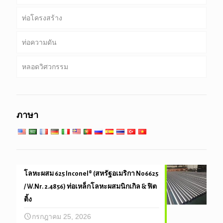
ท่อโครงสร้าง
เจาะท่อ
ท่อที่พบบ่อย
ท่อความดัน
เจาะท่อน้ำหนักหนัก & เจาะคอ
บริการพิเศษและการเคลือบ & ท่อเรียงราย
กลม, สแควร์ & ท่อสี่เหลี่ยม
หลอดวิศวกรรม
ท่อชุบสังกะสี
หม้อไอน้ำ, แลกเปลี่ยนความร้อน, คอนเดนเซอร์ & หลอด
เครื่องทำความร้อนสุด
เสาเข็มท่อ & เจาะ
วิศวกรรมบริการทั่วไป
บริการที่อุณหภูมิต่ำสูง
ภาษา
วิศวกรรมและความแม่นยำหลอด
โลหะผสม 625 Inconel® (สหรัฐอเมริกา N06625
/ W.Nr. 2.4856) ท่อเหล็กโลหะผสมนิกเกิล & ฟิต
ติ้ง
กรกฎาคม 25, 2026