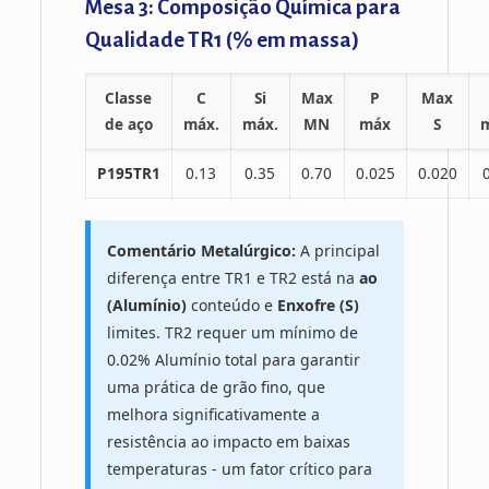
Mesa 3: Composição Química para
Qualidade TR1 (% em massa)
Classe
C
Si
Max
P
Max
de aço
máx.
máx.
MN
máx
S
P195TR1
0.13
0.35
0.70
0.025
0.020
Comentário Metalúrgico:
A principal
diferença entre TR1 e TR2 está na
ao
(Alumínio)
conteúdo e
Enxofre (S)
limites. TR2 requer um mínimo de
0.02% Alumínio total para garantir
uma prática de grão fino, que
melhora significativamente a
resistência ao impacto em baixas
temperaturas - um fator crítico para