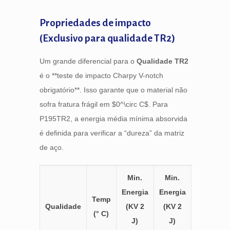
Propriedades de impacto
(Exclusivo para qualidade TR2)
Um grande diferencial para o
Qualidade TR2
é o **teste de impacto Charpy V-notch
obrigatório**. Isso garante que o material não
sofra fratura frágil em
$0^\circ C$
. Para
P195TR2, a energia média mínima absorvida
é definida para verificar a “dureza” da matriz
de aço.
Min.
Min.
Energia
Energia
Temp
Qualidade
(KV 2
(KV 2
(° C)
J)
J)