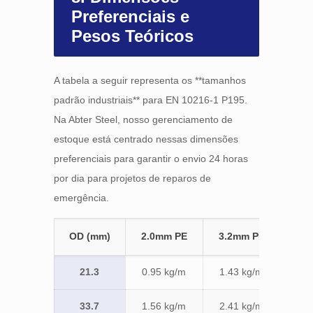
Preferenciais e
Pesos Teóricos
A tabela a seguir representa os **tamanhos
padrão industriais** para EN 10216-1 P195.
Na Abter Steel, nosso gerenciamento de
estoque está centrado nessas dimensões
preferenciais para garantir o envio 24 horas
por dia para projetos de reparos de
emergência.
OD (mm)
2.0mm PE
3.2mm PE
4.
21.3
0.95 kg/m
1.43 kg/m
33.7
1.56 kg/m
2.41 kg/m
2.9