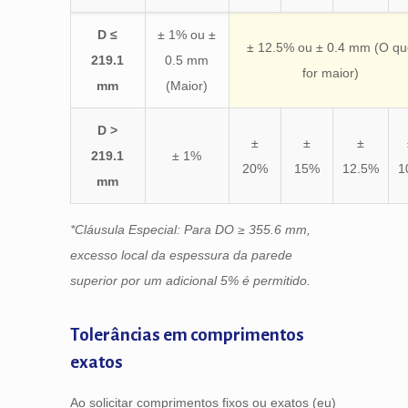
D ≤
± 1% ou ±
± 12.5% ou ± 0.4 mm (O q
219.1
0.5 mm
for maior)
mm
(Maior)
D >
±
±
±
219.1
± 1%
20%
15%
12.5%
1
mm
*Cláusula Especial: Para DO ≥ 355.6 mm,
excesso local da espessura da parede
superior por um adicional 5% é permitido.
Tolerâncias em comprimentos
exatos
Ao solicitar comprimentos fixos ou exatos (eu)