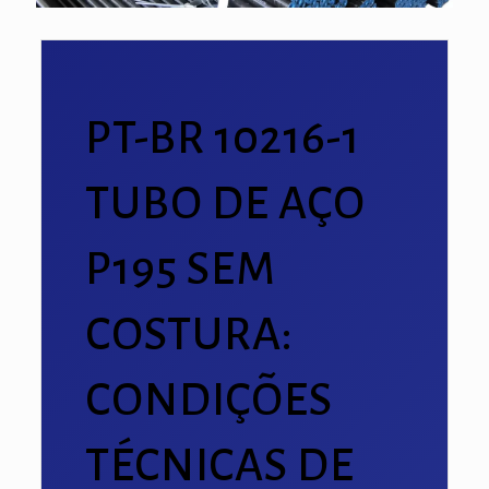
PT-BR 10216-1
TUBO DE AÇO
P195 SEM
COSTURA:
CONDIÇÕES
TÉCNICAS DE