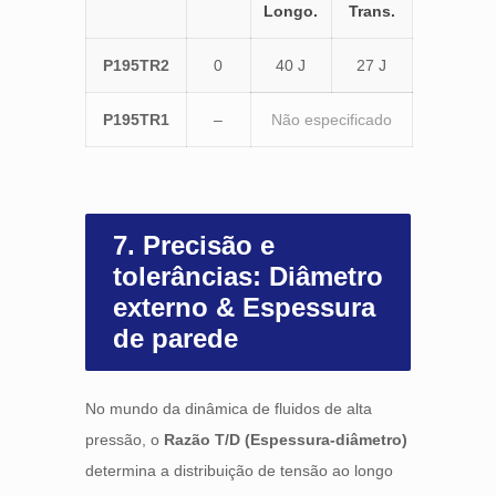
Longo.
Trans.
P195TR2
0
40 J
27 J
P195TR1
–
Não especificado
7. Precisão e
tolerâncias: Diâmetro
externo & Espessura
de parede
No mundo da dinâmica de fluidos de alta
pressão, o
Razão T/D (Espessura-diâmetro)
determina a distribuição de tensão ao longo