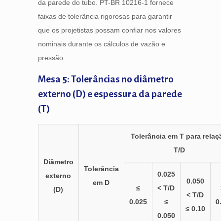
da parede do tubo. PT-BR 10216-1 fornece
faixas de tolerância rigorosas para garantir
que os projetistas possam confiar nos valores
nominais durante os cálculos de vazão e
pressão.
Mesa 5: Tolerâncias no diâmetro
externo (D) e espessura da parede
(T)
Tolerância em T para relaç
T/D
Diâmetro
Tolerância
0.025
externo
0.050
em D
≤
< T/D
(D)
< T/D
0.025
≤
0
≤ 0.10
0.050