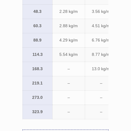
48.3
2.28 kg/m
3.56 kg/m
4.3
60.3
2.88 kg/m
4.51 kg/m
5.5
88.9
4.29 kg/m
6.76 kg/m
8.3
114.3
5.54 kg/m
8.77 kg/m
10.
168.3
–
13.0 kg/m
16.
219.1
–
–
21.
273.0
–
–
26.
323.9
–
–