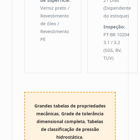
de superfície:
21 Dias
Verniz preto /
(Dependente
Revestimento
do estoque)
de óleo /
Inspeção:
Revestimento
PT-BR 10204
PE
3.1 / 3.2
(SGS, BV,
TUV)
Grandes tabelas de propriedades
mecânicas
,
Grade de tolerância
dimensional completa
,
Tabelas
de classificação de pressão
hidrostática
.