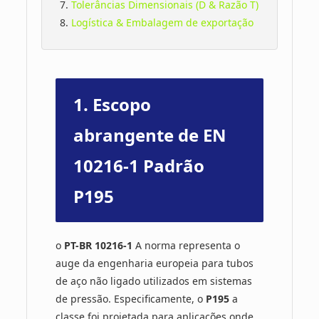
7.
Tolerâncias Dimensionais (D & Razão T)
8.
Logística & Embalagem de exportação
1. Escopo
abrangente de EN
10216-1 Padrão
P195
o
PT-BR 10216-1
A norma representa o
auge da engenharia europeia para tubos
de aço não ligado utilizados em sistemas
de pressão. Especificamente, o
P195
a
classe foi projetada para aplicações onde