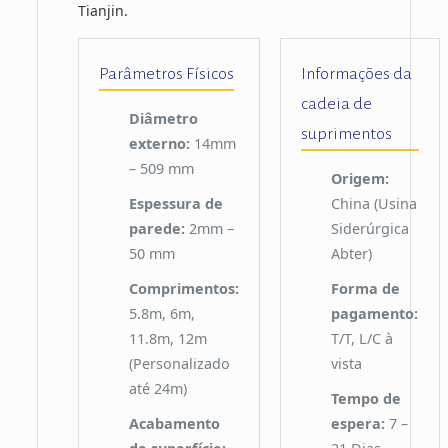
Tianjin.
Parâmetros Físicos
Informações da
cadeia de
Diâmetro
suprimentos
externo:
14mm
– 509 mm
Origem:
Espessura de
China (Usina
parede:
2mm –
Siderúrgica
50 mm
Abter)
Comprimentos:
Forma de
5.8m, 6m,
pagamento:
11.8m, 12m
T/T, L/C à
(Personalizado
vista
até 24m)
Tempo de
Acabamento
espera:
7 –