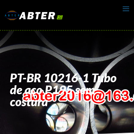
PT-BR 10216-1 Tubo
de aço P195 sem
costura