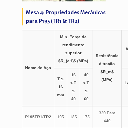
Mesa 4: Propriedades Mecânicas
para P195 (TR1 & TR2)
Min. Força de
rendimento
A
superior
Resistência
$R_{eH}$
(MPa)
à tração
Nome do Aço
$R_m$
16
40
T ≤
(MPa)
< T
< T
L
16
≤
≤
mm
40
60
320 Para
P195TR1/TR2
195
185
175
440