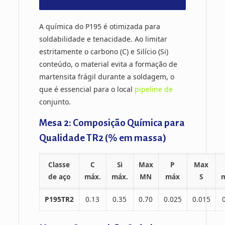
A química do P195 é otimizada para
soldabilidade e tenacidade. Ao limitar
estritamente o carbono (C) e Silício (Si)
conteúdo, o material evita a formação de
martensita frágil durante a soldagem, o
que é essencial para o local
pipeline de
conjunto.
Mesa 2: Composição Química para
Qualidade TR2 (% em massa)
Classe
C
Si
Max
P
Max
de aço
máx.
máx.
MN
máx
S
P195TR2
0.13
0.35
0.70
0.025
0.015