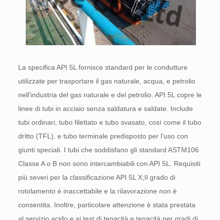
La specifica API 5L fornisce standard per le condutture
utilizzate per trasportare il gas naturale, acqua, e petrolio
nell'industria del gas naturale e del petrolio. API 5L copre le
linee di tubi in acciaio senza saldatura e saldate. Include
tubi ordinari, tubo filettato e tubo svasato, così come il tubo
dritto (TFL), e tubo terminale predisposto per l'uso con
giunti speciali. I tubi che soddisfano gli standard ASTM106
Classe A o B non sono intercambiabili con API 5L. Requisiti
più severi per la classificazione API 5L X;Il grado di
rotolamento è inaccettabile e la rilavorazione non è
consentita. Inoltre, particolare attenzione è stata prestata
al servizio acido e ai test di tenacità e tenacità per gradi di