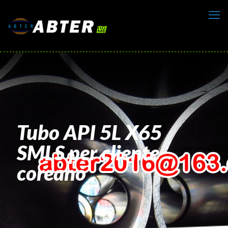
Tubo API 5L X65
SMLS per cliente
coreano