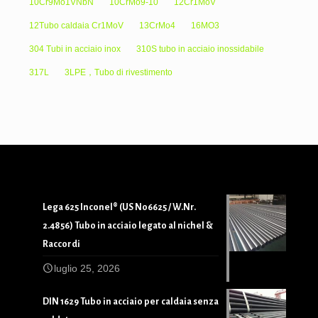
10Cr9Mo1VNbN
10CrMo9-10
12Cr1MoV
12Tubo caldaia Cr1MoV
13CrMo4
16MO3
304 Tubi in acciaio inox
310S tubo in acciaio inossidabile
317L
3LPE，Tubo di rivestimento
Lega 625 Inconel® (US N06625 / W.Nr.
2.4856) Tubo in acciaio legato al nichel &
Raccordi
luglio 25, 2026
DIN 1629 Tubo in acciaio per caldaia senza