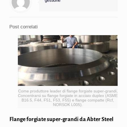
gestione
Post correlati
Come produttore leader di flange forgiate super-grandi,
Concentrarsi su flange forgiate in acciaio duplex (ASME
B16.5, F44, F51, F53, F55) e flange compatte (Rcf,
NORSOK L005).
Flange forgiate super-grandi da Abter Steel