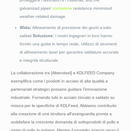
proteggere i lavoratori e i materiali,
and the
galvanized pipes’
corrosione
resistance minimized
weather-related damage
.
Sfida:
Allineamento di precisione dei giunti a tubo
saldati.
Soluzione:
I nostri ingegneri in loco hanno
fornito una guida in tempo reale, Utilizzo di strumenti
di allineamento laser per garantire saldature accurate
e integrità strutturale.
La collaborazione tra [Abtersteel] e KDLFEED Company
esemplifica come i prodotti in acciaio di alta qualità e
partenariati strategici possano guidare l'innovazione
industriale. Fornendo tubi in acciaio zincato e saldato su
misura per le specifiche di KDLFeed, Abbiamo contribuito
alla creazione di una struttura all'avanguardia pronta a
soddisfare la crescente domanda di sottoprodotti di pollo e
pasto di pollo in polvere. Mentre il progetto avanza verso il