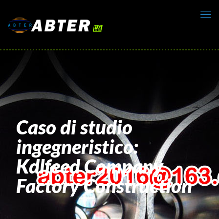
Caso di studio
ingegneristico:
Kdlfeed Company
Factory Construction