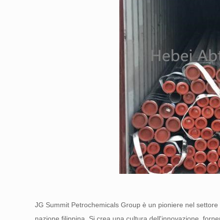
JG Summit Petrochemicals Group è un pioniere nel settore p
nazione filippina. Si crea una cultura dell'innovazione, for