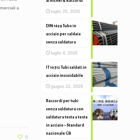
al nichel & Raccordi
merciali a
luglio 25, 2026
DIN 1629 Tubo in
acciaio per caldaia
senza saldatura
luglio 4, 2026
IT 10312 Tubi saldati in
acciaio inossidabile
giugno 22, 2026
Raccordi per tubi
senza saldatura con
saldatura testa a testa
in acciaio – Standard
nazionale GB
0