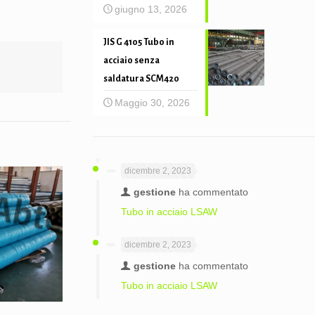
giugno 13, 2026
JIS G 4105 Tubo in
acciaio senza
saldatura SCM420
Maggio 30, 2026
dicembre 2, 2023
gestione
ha commentato
Tubo in acciaio LSAW
dicembre 2, 2023
gestione
ha commentato
Tubo in acciaio LSAW