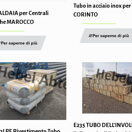
Tubo in acciaio inox per
ALDAIA per Centrali
CORINTO
iche MAROCCO
Per saperne di più
Per saperne di più
E235 TUBO DELL'INVO
3LPE Rivestimento Tubo