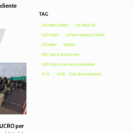
 cliente
TAG
10Cr9Mo1VNbN
10CrMo9-10
12Cr1MoV
12Tubo caldaia Cr1MoV
13CrMo4
16MO3
304 Tubi in acciaio inox
310S tubo in acciaio inossidabile
317L
3LPE，Tubo di rivestimento
LUCRO per