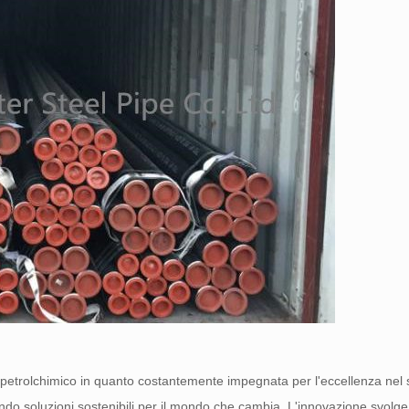
etrolchimico in quanto costantemente impegnata per l'eccellenza nel s
nendo soluzioni sostenibili per il mondo che cambia. L'innovazione svolge