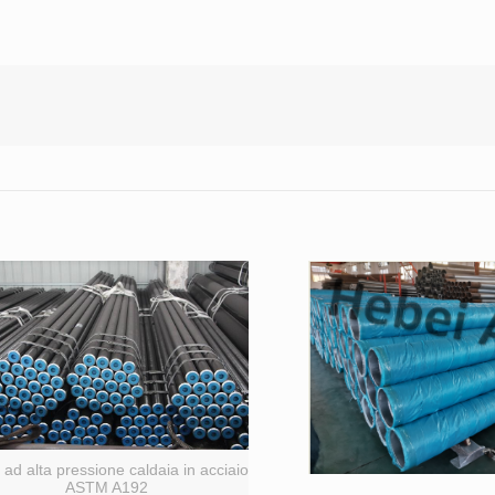
ad alta pressione caldaia in acciaio
ASTM A192