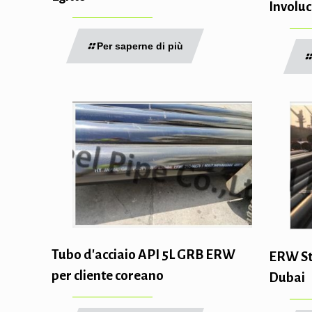
Involuc
Per saperne di più
Tubo d'acciaio API 5L GRB ERW
ERW Ste
per cliente coreano
Dubai