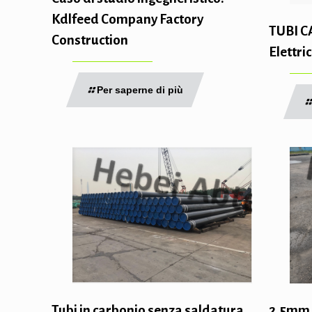
Kdlfeed Company Factory
TUBI C
Construction
Elettr
Per saperne di più
2.5mm 
Tubi in carbonio senza saldatura