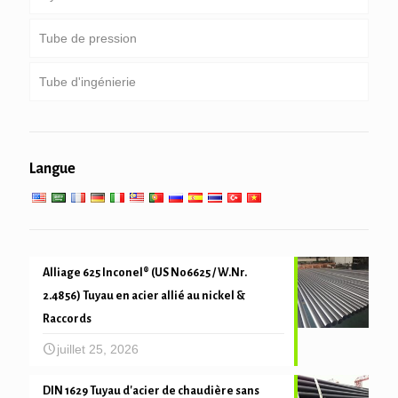
Tube de pression
une tige de forage de poids lourd & collier de forage
Service spécial et enduit & conduite chemisée
Rond, place & tube rectangulaire
Tube d'ingénierie
Tubes galvanisés
Chaudière, échangeur de chaleur, condenseur &
super-tube chauffant
entassement Pipe & forage
services d'ingénierie générale
Service à basse température
Langue
mécanique du tube et de précision
Alliage 625 Inconel® (US N06625 / W.Nr.
2.4856) Tuyau en acier allié au nickel &
Raccords
juillet 25, 2026
DIN 1629 Tuyau d'acier de chaudière sans