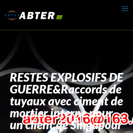
RESTES EXPLOSIFS DE
GUERRE&Raccords de
tuyaux avec ciment de
mortier interne pour
un client de Singapour