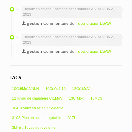
Tuyaux en acier au carbone sans soudure ASTM A106 2,
2023
gestion
Commentaire du
Tube d’acier LSAW
Tuyaux en acier au carbone sans soudure ASTM A106 2,
2023
gestion
Commentaire du
Tube d’acier LSAW
TAGS
10Cr9Mo1VNbN
10CrMo9-10
12Cr1MoV
12Tuyau de chaudière Cr1MoV
13CrMo4
16MO3
304 Tuyaux en acier inoxydable
310S Pipe en acier inoxydable
317L
3LPE，Tuyau de revêtement