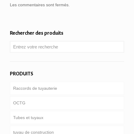
Les commentaires sont fermés.
Rechercher des produits
PRODUITS
Raccords de tuyauterie
OCTG
Tubes et tuyaux
Tube & boîtier
tuyau de construction
Tiges de forage
pipeline commun