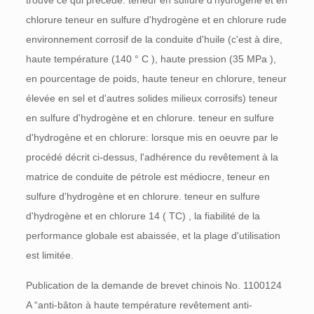
trouvé ce qui précède. teneur en sulfure d'hydrogène et en
chlorure
teneur en sulfure d'hydrogène et en chlorure
rude
environnement corrosif de la conduite d'huile (c'est à dire,
haute température (140 °
C
), haute pression (35
MPa
),
en pourcentage de poids, haute teneur en chlorure, teneur
élevée en sel et d'autres solides milieux corrosifs) teneur
en sulfure d'hydrogène et en chlorure. teneur en sulfure
d'hydrogène et en chlorure: lorsque mis en oeuvre par le
procédé décrit ci-dessus, l'adhérence du revêtement à la
matrice de conduite de pétrole est médiocre, teneur en
sulfure d'hydrogène et en chlorure. teneur en sulfure
d'hydrogène et en chlorure 14 (
TC)
, la fiabilité de la
performance globale est abaissée, et la plage d'utilisation
est limitée.
Publication de la demande de brevet chinois No. 1100124
A
“anti-bâton à haute température revêtement anti-