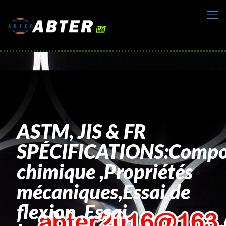
ASTM, JIS & FR
SPÉCIFICATIONS:Compo
chimique ,Propriétés
mécaniques,Essai de
flexion ,Essai