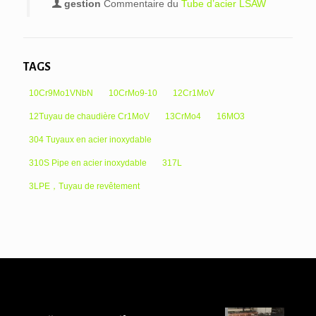
gestion
Commentaire du
Tube d’acier LSAW
TAGS
10Cr9Mo1VNbN
10CrMo9-10
12Cr1MoV
12Tuyau de chaudière Cr1MoV
13CrMo4
16MO3
304 Tuyaux en acier inoxydable
310S Pipe en acier inoxydable
317L
3LPE，Tuyau de revêtement