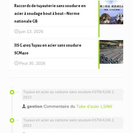
Raccords de tuyauterie sans soudure en
acier à soudage bout à bout – Norme
nationale GB
juin 13, 2026
JIS G 4105 Tuyau en acier sans soudure
SCM420
Peut 30, 2026
Tuyaux en acier au carbone sans soudure ASTM A106 2,
2023
gestion
Commentaire du
Tube d’acier LSAW
Tuyaux en acier au carbone sans soudure ASTM A106 2,
2023