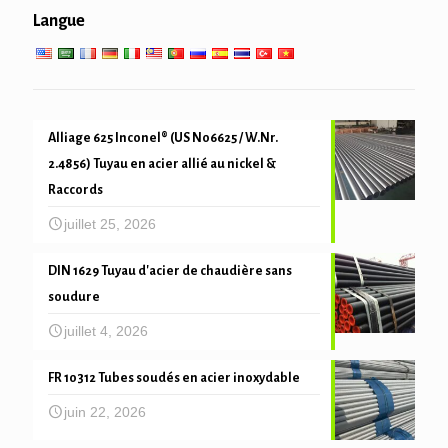
Langue
mécanique du tube et de précision
Alliage 625 Inconel® (US N06625 / W.Nr.
2.4856) Tuyau en acier allié au nickel &
Raccords
juillet 25, 2026
DIN 1629 Tuyau d'acier de chaudière sans
soudure
juillet 4, 2026
FR 10312 Tubes soudés en acier inoxydable
juin 22, 2026