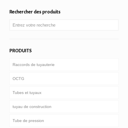
Rechercher des produits
PRODUITS
Raccords de tuyauterie
OCTG
Tubes et tuyaux
Tube & boîtier
tuyau de construction
Tiges de forage
pipeline commun
Tube de pression
une tige de forage de poids lourd & collier de forage
Service spécial et enduit & conduite chemisée
Rond, place & tube rectangulaire