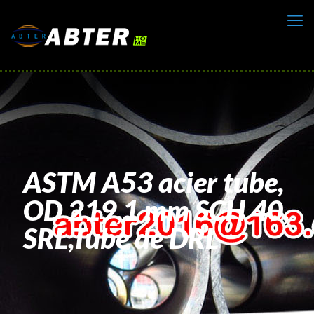
ASTM A53 acier tube,
OD 219,1 mm SCH 40,
SRL,Tube de DRL