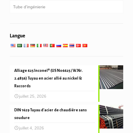
Tube d'ingénierie
Tubes galvanisés
Chaudière, échangeur de chaleur, condenseur &
super-tube chauffant
entassement Pipe & forage
services d'ingénierie générale
Service à basse température
Langue
mécanique du tube et de précision
Alliage 625 Inconel® (US N06625 / W.Nr.
2.4856) Tuyau en acier allié au nickel &
Raccords
juillet 25, 2026
DIN 1629 Tuyau d'acier de chaudière sans
soudure
juillet 4, 2026