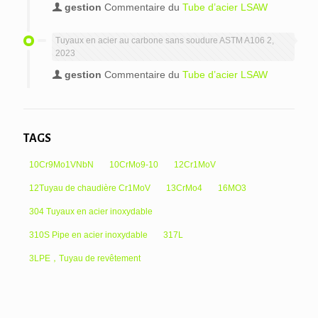
gestion
Commentaire du
Tube d’acier LSAW
Tuyaux en acier au carbone sans soudure ASTM A106 2,
2023
gestion
Commentaire du
Tube d’acier LSAW
TAGS
10Cr9Mo1VNbN
10CrMo9-10
12Cr1MoV
12Tuyau de chaudière Cr1MoV
13CrMo4
16MO3
304 Tuyaux en acier inoxydable
310S Pipe en acier inoxydable
317L
3LPE，Tuyau de revêtement