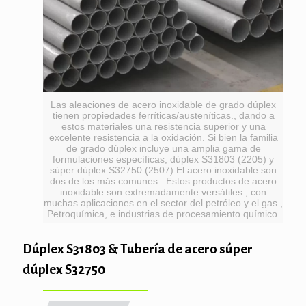
Las aleaciones de acero inoxidable de grado dúplex
tienen propiedades ferríticas/austeníticas., dando a
estos materiales una resistencia superior y una
excelente resistencia a la oxidación. Si bien la familia
de grado dúplex incluye una amplia gama de
formulaciones específicas, dúplex S31803 (2205) y
súper dúplex S32750 (2507) El acero inoxidable son
dos de los más comunes.. Estos productos de acero
inoxidable son extremadamente versátiles., con
muchas aplicaciones en el sector del petróleo y el gas.,
Petroquímica, e industrias de procesamiento químico.
Dúplex S31803 & Tubería de acero súper
dúplex S32750