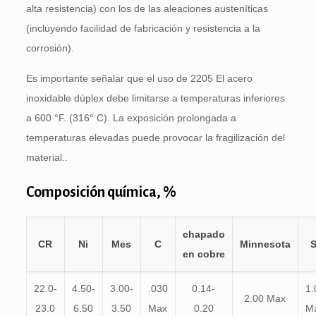
alta resistencia) con los de las aleaciones austeníticas
(incluyendo facilidad de fabricación y resistencia a la
corrosión).
Es importante señalar que el uso de 2205 El acero
inoxidable dúplex debe limitarse a temperaturas inferiores
a 600 °F. (316° C). La exposición prolongada a
temperaturas elevadas puede provocar la fragilización del
material..
Composición química, %
chapado
CR
Ni
Mes
C
Minnesota
S
en cobre
22.0-
4.50-
3.00-
.030
0.14-
1.
2.00 Max
23.0
6.50
3.50
Max
0.20
M