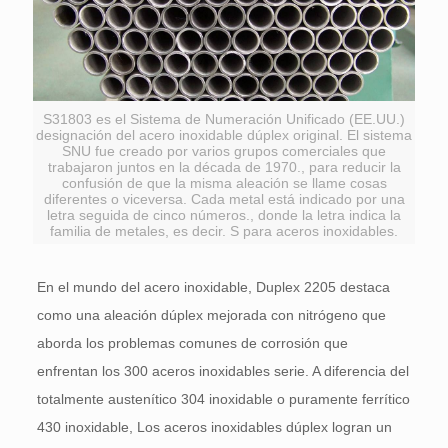
S31803 es el Sistema de Numeración Unificado (EE.UU.)
designación del acero inoxidable dúplex original. El sistema
SNU fue creado por varios grupos comerciales que
trabajaron juntos en la década de 1970., para reducir la
confusión de que la misma aleación se llame cosas
diferentes o viceversa. Cada metal está indicado por una
letra seguida de cinco números., donde la letra indica la
familia de metales, es decir. S para aceros inoxidables.
En el mundo del acero inoxidable, Duplex 2205 destaca
como una aleación dúplex mejorada con nitrógeno que
aborda los problemas comunes de corrosión que
enfrentan los 300 aceros inoxidables serie. A diferencia del
totalmente austenítico 304 inoxidable o puramente ferrítico
430 inoxidable, Los aceros inoxidables dúplex logran un