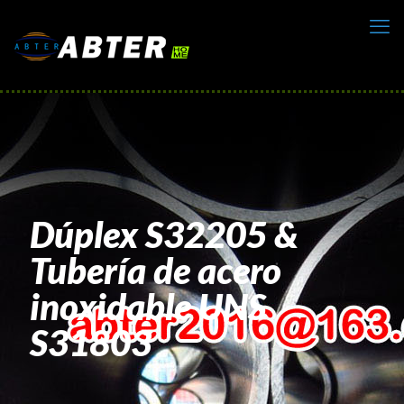
Dúplex S32205 &
Tubería de acero
inoxidable UNS
S31803