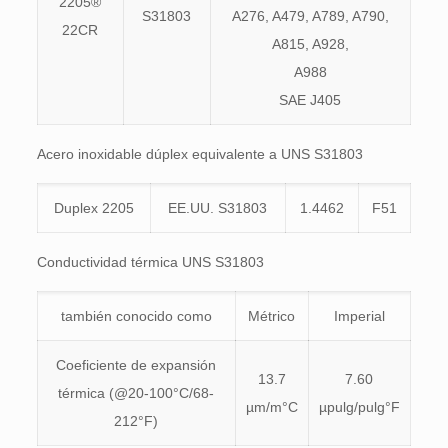
2205®
S31803
A276, A479, A789, A790,
22CR
A815, A928,
A988
SAE J405
Acero inoxidable dúplex equivalente a UNS S31803
Duplex 2205
EE.UU. S31803
1.4462
F51
Conductividad térmica UNS S31803
también conocido como
Métrico
Imperial
Coeficiente de expansión
13.7
7.60
térmica (@20-100°C/68-
µm/m°C
µpulg/pulg°F
212°F)