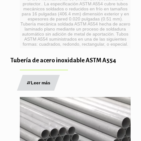
protector.. La especificación ASTM A554 cubre tubos
mecánicos soldados o reducidos en frío en tamaños
para 16 pulgadas (406.4 mm) dimensión exterior y en
espesores de pared 0.020 pulgadas (0.51 mm).
Tubería mecánica soldada ASTM A554 hecha de acero
laminado plano mediante un proceso de soldadura
automático sin adición de metal de aportación. Tubos
ASTM A554 suministrados en una de las siguientes
formas: cuadrados, redondo, rectangular, o especial.
Tubería de acero inoxidable ASTM A554
Leer más