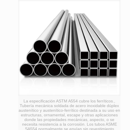
La especificación ASTM A554 cubre los ferríticos.,
Tubería mecánica soldada de acero inoxidable dúplex
austenítico y austenítico-ferrítico destinada a su uso en
estructuras, ornamental, escape y otras aplicaciones
donde las propiedades mecánicas, aspecto, o se
necesita resistencia a la corrosión. Los tubos ASME
SA554 normalmente se envían sin revestimiento