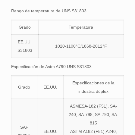
Rango de temperatura de UNS S31803
Grado
Temperatura
EE.UU.
1020-1100°C/1868-2012°F
S31803
Especificación de Astm A790 UNS S31803
Especificaciones de la
Grado
EE.UU.
industria dúplex
ASMESA-182 (F51), SA-
240, SA-798, SA-790, SA-
815
SAF
EE.UU.
ASTM A182 (F51),A240,