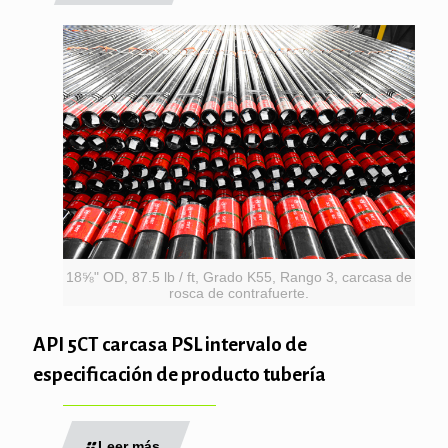
18⅝" OD, 87.5 lb / ft, Grado K55, Rango 3, carcasa de
rosca de contrafuerte.
API 5CT carcasa PSL intervalo de
especificación de producto tubería
Leer más