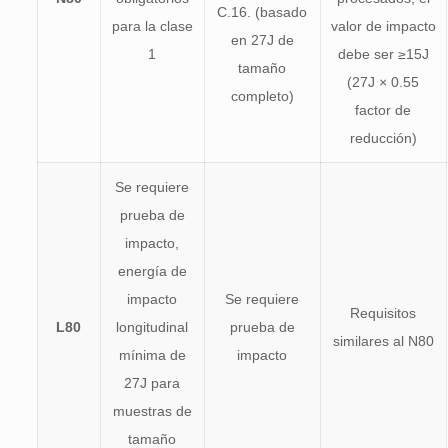
C.16. (basado
para la clase
valor de impacto
en 27J de
1
debe ser ≥15J
tamaño
(27J × 0.55
completo)
factor de
reducción)
Se requiere
prueba de
impacto,
energía de
impacto
Se requiere
Requisitos
L80
longitudinal
prueba de
similares al N80
mínima de
impacto
27J para
muestras de
tamaño