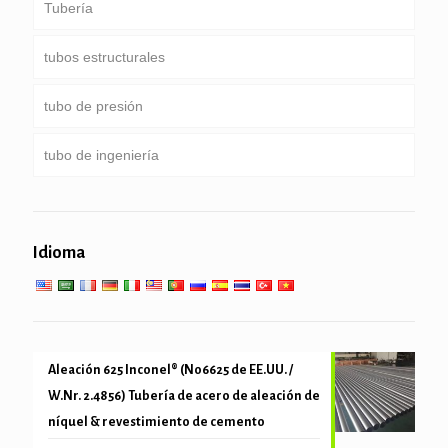
Tubería
tubos estructurales
ducto común
tubo de presión
Servicio especial y recubiertos & tubería revestida
Ronda, Plaza & tubo rectangular
tubo de ingeniería
Pipa galvanizada
Caldera, intercambiador de calor, condensador &
tubo súper calentador
pilotes de tubería & de perforación
servicios generales de ingeniería
Servicio de baja temperatura alta
Idioma
tubo mecánica y precisión
Aleación 625 Inconel® (N06625 de EE.UU. /
W.Nr. 2.4856) Tubería de acero de aleación de
níquel & revestimiento de cemento