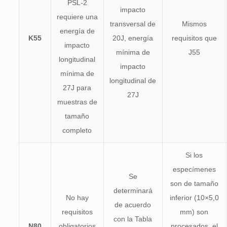
PSL-2
impacto
requiere una
transversal de
Mismos
energía de
K55
20J, energía
requisitos que
impacto
mínima de
J55
longitudinal
impacto
mínima de
longitudinal de
27J para
27J
muestras de
tamaño
completo
Si los
especímenes
Se
son de tamaño
determinará
No hay
inferior (10×5,0
de acuerdo
requisitos
mm) son
con la Tabla
N80
obligatorios
procesados, el