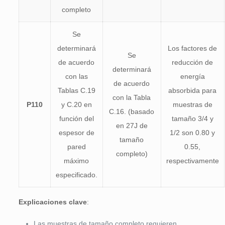
completo
Se
determinará
Los factores de
Se
de acuerdo
reducción de
determinará
con las
energía
de acuerdo
Tablas C.19
absorbida para
con la Tabla
P110
y C.20 en
muestras de
C.16. (basado
función del
tamaño 3/4 y
en 27J de
espesor de
1/2 son 0.80 y
tamaño
pared
0.55,
completo)
máximo
respectivamente
especificado.
Explicaciones clave
:
Las muestras de tamaño completo requieren