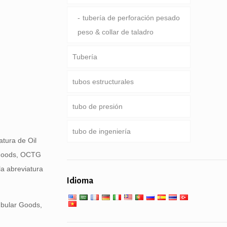
tubería de perforación pesado
peso & collar de taladro
Tubería
tubos estructurales
ducto común
tubo de presión
Servicio especial y recubiertos
Ronda, Plaza & tubo
& tubería revestida
rectangular
tubo de ingeniería
Caldera, intercambiador de
tura de Oil
calor, condensador & tubo súper
Pipa galvanizada
r Goods, OCTG
servicios generales de
calentador
a abreviatura
ingeniería
pilotes de tubería & de
Idioma
perforación
Servicio de baja temperatura
tubo mecánica y precisión
alta
ubular Goods,