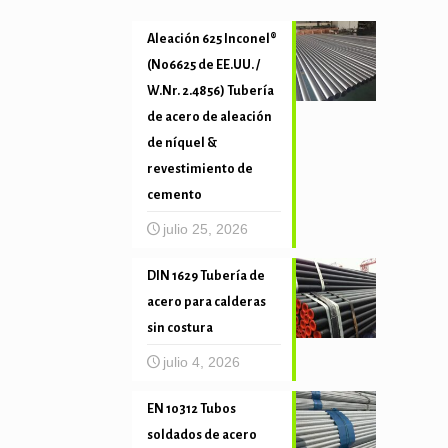
Aleación 625 Inconel®
(N06625 de EE.UU. /
W.Nr. 2.4856) Tubería
de acero de aleación
de níquel &
revestimiento de
cemento
julio 25, 2026
DIN 1629 Tubería de
acero para calderas
sin costura
julio 4, 2026
EN 10312 Tubos
soldados de acero