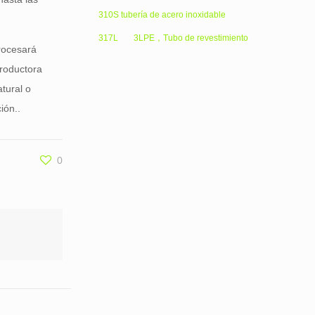
310S tubería de acero inoxidable
317L
3LPE，Tubo de revestimiento
procesará
productora
tural o
ión..
0