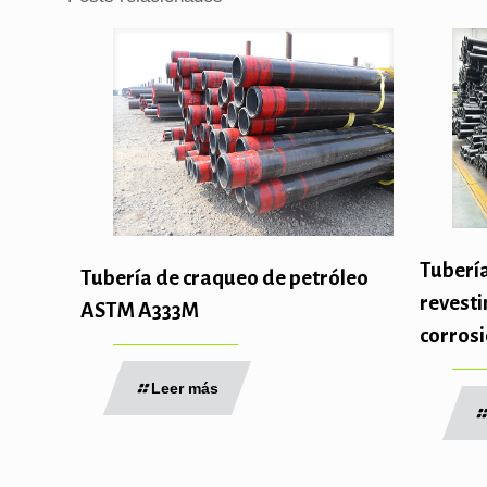
Tubería
Tubería de craqueo de petróleo
revesti
ASTM A333M
corros
Leer más