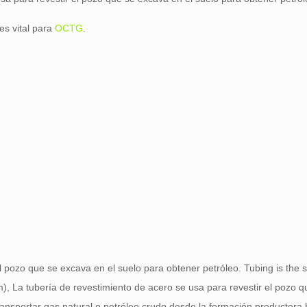
es vital para
OCTG
.
el pozo que se excava en el suelo para obtener petróleo.
Tubing is the s
m), La tubería de revestimiento de acero se usa para revestir el pozo 
ransportar gas natural o petróleo crudo desde la formación productora 