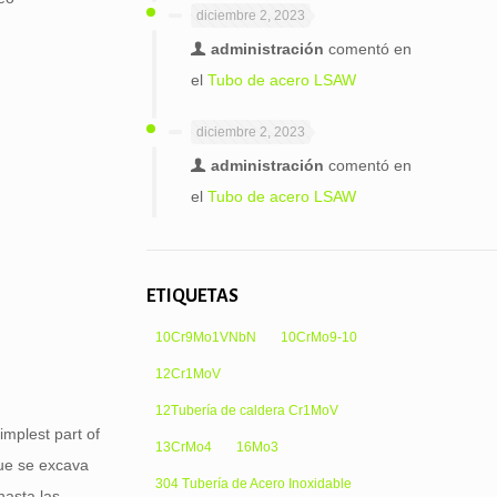
diciembre 2, 2023
administración
comentó en
el
Tubo de acero LSAW
diciembre 2, 2023
administración
comentó en
el
Tubo de acero LSAW
ETIQUETAS
10Cr9Mo1VNbN
10CrMo9-10
12Cr1MoV
12Tubería de caldera Cr1MoV
implest part of
13CrMo4
16Mo3
que se excava
304 Tubería de Acero Inoxidable
hasta las