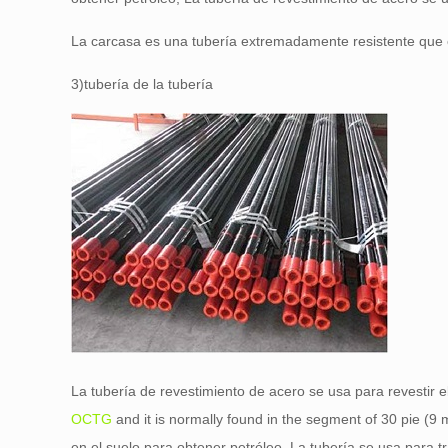
La carcasa es una tubería extremadamente resistente que 
3)tubería de la tubería
La tubería de revestimiento de acero se usa para revestir 
OCTG
and it is normally found in the segment of
30 pie (9 
en el suelo para obtener petróleo. La tubería se usa para t