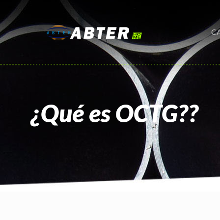
C
¿Qué es OCTG??