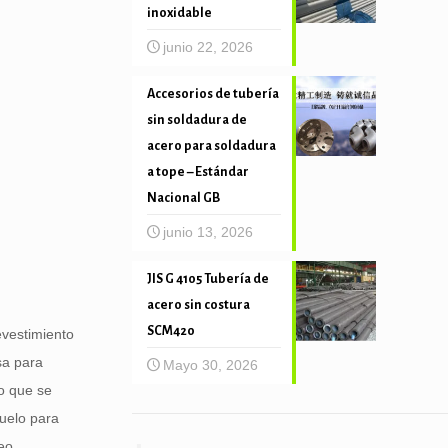
inoxidable
junio 22, 2026
Accesorios de tubería
sin soldadura de
acero para soldadura
a tope – Estándar
Nacional GB
junio 13, 2026
JIS G 4105 Tubería de
acero sin costura
SCM420
evestimiento
sa para
Mayo 30, 2026
zo que se
suelo para
leo