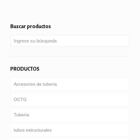
Buscar productos
PRODUCTOS
Accesorios de tubería
OCTG
Tubería
Tubería & carcasa
tubos estructurales
Tubería de perforación
ducto común