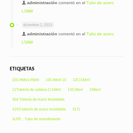
administración
comentó en el
Tubo de acero
LSAW
diciembre 2, 2023
administración
comentó en el
Tubo de acero
LSAW
ETIQUETAS
10Cr9Mo1VNbN
10CrMo9-10
12Cr1MoV
12Tubería de caldera Cr1MoV
13CrMo4
16Mo3
304 Tubería de Acero Inoxidable
310S tubería de acero inoxidable
317L
3LPE，Tubo de revestimiento