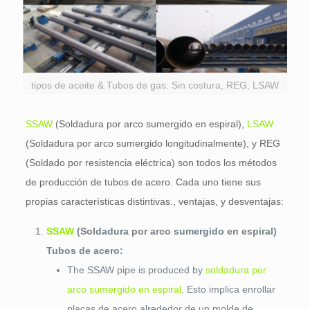
tipos de aceite & Tubos de gas: Sin costura, REG, LSAW
SSAW
(Soldadura por arco sumergido en espiral),
LSAW
(Soldadura por arco sumergido longitudinalmente), y REG
(Soldado por resistencia eléctrica) son todos los métodos
de producción de tubos de acero. Cada uno tiene sus
propias características distintivas., ventajas, y desventajas:
SSAW
(Soldadura por arco sumergido en espiral)
Tubos de acero:
The SSAW pipe is produced by
soldadura por
arco sumergido en espiral
. Esto implica enrollar
placas de acero alrededor de un molde de