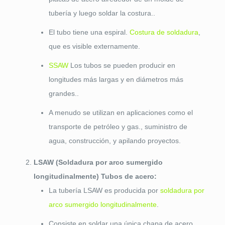
tubería y luego soldar la costura..
El tubo tiene una espiral.
Costura de soldadura
,
que es visible externamente.
SSAW
Los tubos se pueden producir en
longitudes más largas y en diámetros más
grandes..
A menudo se utilizan en aplicaciones como el
transporte de petróleo y gas., suministro de
agua, construcción, y apilando proyectos.
LSAW (Soldadura por arco sumergido
longitudinalmente) Tubos de acero:
La tubería LSAW es producida por
soldadura por
arco sumergido longitudinalmente
.
Consiste en soldar una única chapa de acero