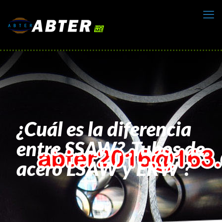
¿Cuál es la diferencia
entre SSAW? ,Tubos de
acero LSAW y ERW ?