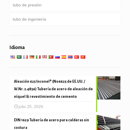
tubo de presión
tubería de perforación pesado peso & collar de
Servicio especial y recubiertos & tubería revestida
Ronda, Plaza & tubo rectangular
taladro
tubo de ingeniería
Pipa galvanizada
Caldera, intercambiador de calor, condensador &
tubo súper calentador
pilotes de tubería & de perforación
servicios generales de ingeniería
Servicio de baja temperatura alta
Idioma
tubo mecánica y precisión
Aleación 625 Inconel® (N06625 de EE.UU. /
W.Nr. 2.4856) Tubería de acero de aleación de
níquel & revestimiento de cemento
julio 25, 2026
DIN 1629 Tubería de acero para calderas sin
costura