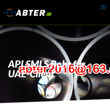
API SMLS Rohr für
UAE-Client