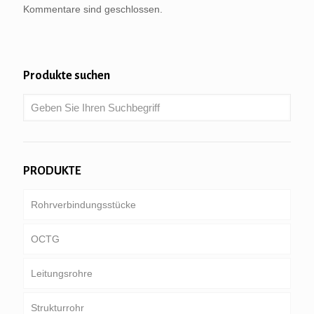
Kommentare sind geschlossen.
Produkte suchen
PRODUKTE
Rohrverbindungsstücke
OCTG
Leitungsrohre
Schläuche & Gehäuse
Strukturrohr
Bohrgestänge
gemeinsame Pipeline