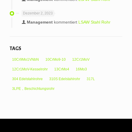
Dezember 2, 2023
Management
kommentiert
LSAW Stahl Rohr
TAGS
10Cr9Mo1VNbN
10CrMo9-10
12Cr1MoV
12Cr1MoV-Kesselrohr
13CrMo4
16Mo3
304 Edelstahlrohre
310S Edelstahlrohr
317L
3LPE，Beschichtungsrohr