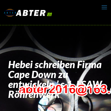
Hebei schreiben Firma
Cape Down zu
entwickeln ’ s 1. LSAW
Röhrenwerk