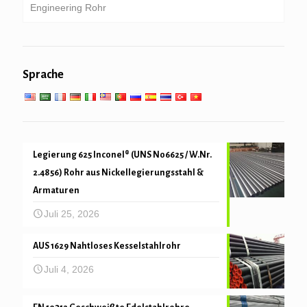
Engineering Rohr
Galvanisiertes Rohr
Kessel, Wärmetauscher, Kondensator & Super
Heizrohr
Rohrbohlen & Bohren
Allgemeiner Maschinenbau Service
Einsatz bei niedrigen, hohen Temperaturen
Sprache
Mechanische und Präzisionsrohr
Legierung 625 Inconel® (UNS N06625 / W.Nr.
2.4856) Rohr aus Nickellegierungsstahl &
Armaturen
Juli 25, 2026
AUS 1629 Nahtloses Kesselstahlrohr
Juli 4, 2026