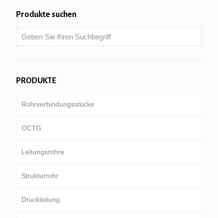
Produkte suchen
PRODUKTE
Rohrverbindungsstücke
OCTG
Leitungsrohre
Schläuche & Gehäuse
Strukturrohr
Bohrgestänge
gemeinsame Pipeline
Druckleitung
Schweres Bohrrohrelement & Bohrer-Kragen
Besonderer Service und beschichtet &
Runde, Platz & Rechteckrohr
ausgekleideten Rohr