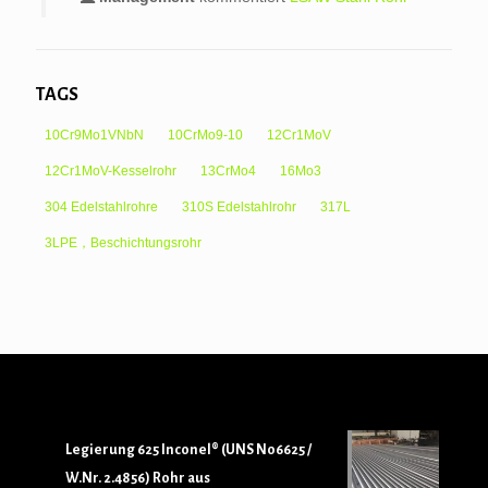
TAGS
10Cr9Mo1VNbN
10CrMo9-10
12Cr1MoV
12Cr1MoV-Kesselrohr
13CrMo4
16Mo3
304 Edelstahlrohre
310S Edelstahlrohr
317L
3LPE，Beschichtungsrohr
Legierung 625 Inconel® (UNS N06625 /
W.Nr. 2.4856) Rohr aus