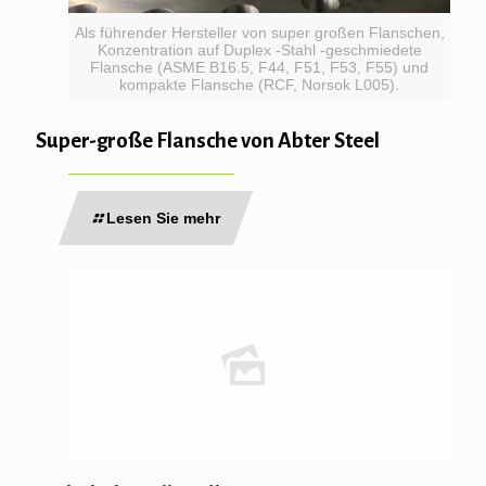
Als führender Hersteller von super großen Flanschen,
Konzentration auf Duplex -Stahl -geschmiedete
Flansche (ASME B16.5, F44, F51, F53, F55) und
kompakte Flansche (RCF, Norsok L005).
Super-große Flansche von Abter Steel
Lesen Sie mehr