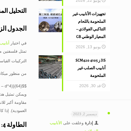
يونيو 22, 2026
التحليل المق
تجهيزات الأنابيب غير
الملحومة باللحام
الجدول الزمني 40 ضد. الجدول الزمني 80: 
التناكبي الفولاذي –
المعيار الوطني GB
في اختيار
أنابيب
يونيو 13, 2026
تمثل فلسفتين مت
التركيبات القياسية, الزياد
JIS ز 4105 SCM420
أنابيب الصلب غير
من منظور ميكان
الملحومة
قد 30, 2026
$$I = \frac{\pi(D^4 – d^4)}{64}$$
ويمكن تمثيل هذا 
مقاومة أكبر للان
العمودية). إذا كانت الأنابيب نفسها 30% أثقل, يتم تقليل الارتفاع الإجمال
ديسمبر 2, 2023
إدارة
وعلقت على
الأنابيب
الطاولة 4: المقارنة الميكانيكية (1.5″ الاسمي حجم الأنابيب)