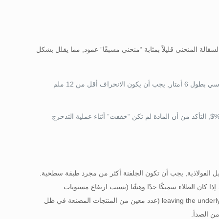
نبوب السقالة المنحني قليلاً بمثابة “منحني مسبقًا” عمود, مما يقلل بشكل
(حيث L هو الطول). لأنبوب قياسي بطول 6 أمتار, يجب أن يكون الانحراف أقل من 12 ملم
, التأكد من أن المادة لم تكن “خففت” أثناء عملية التدحرج
 الفولاذية, يجب أن تكون الجلفنة أكثر من مجرد طبقة سطحية.
ا كان الطلاء سميكًا جدًا وهشًا (بسبب ارتفاع مستويات
leaving the underly
(عدد معين من المنتجات المصنعة في ظل
ن الصدأ.