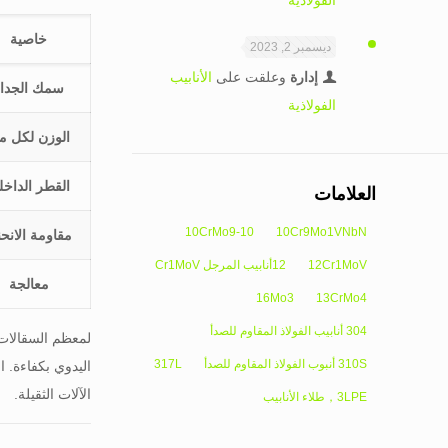
الفولاذية
خاصية
ديسمبر 2, 2023
إدارة
وعلقت على
الأنابيب
سمك الجدار
الفولاذية
الوزن لكل مت
القطر الداخل
العلامات
10CrMo9-10
10Cr9Mo1VNbN
مقاومة الانحن
12Cr1MoV
12أنابيب المرجل Cr1MoV
معالجة
16Mo3
13CrMo4
304 أنابيب الفولاذ المقاوم للصدأ
لمعظم السقالات 
310S أنبوب الفولاذ المقاوم للصدأ
317L
الآلات الثقيلة.
3LPE，طلاء الأنابيب