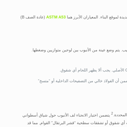
 لموقع البناء. المعياران الأبرز هما
ASTM A53
(عادة الصف B)
ابيب. يتم وضع عينة من الأنبوب بين لوحين متوازيين وضغطها.
ضمن أن الفولاذ خالي من التصفيحات الداخلية أو “متسخ”
2
المحددة.
يتضمن اختبار الانحناء لف الأنبوب حول شياق أسطواني
نبوب). يجب أن يصل الأنبوب إلى زاوية 90 درجة دون حدوث أي شقوق أو تشققات سطحية “قشر البرتقال” القوام, مما قد