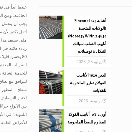
الجاذبية. ومن ا
أشابة 625 Inconel®
(الولايات المتحدة
N06625 / W.Nr. 2.4856)
أنابيب الصلب سبائك
زيادة هائلة في 
النيكل & توصيلات
يوليو 25, 2026
الضربات المعدنية
للخدمة الشاقة ود
الدين 1629 الأنابيب
الفولاذية غير الملحومة
سطح - المظهر ال
للغلايات
اختبار التسطيح,
يوليو 4, 2026
بين الألواح جزءً
أون 10312 أنابيب الفولاذ
المقاوم للصدأ الملحومة
للأغراض العامة. 