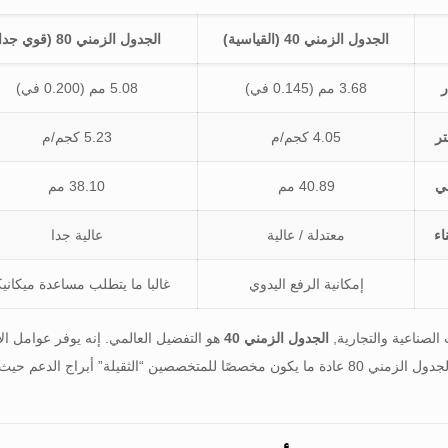
الجدول الزمني 40 (القياسية)
الجدول الزمني 80 (قوي جدا)
3.68 مم (0.145 في)
5.08 مم (0.200 في)
ر
4.05 كجم/م
5.23 كجم/م
ي
40.89 مم
38.10 مم
اء
معتدلة / عالية
عالية جدا
إمكانية الرفع اليدوي
غالبا ما يتطلب مساعدة ميكانيك
الصناعية والتجارية,
الجدول الزمني 40
هو التفضيل العالمي. إنه يوفر عوامل ال
اليدوي بكفاءة. الجدول الزمني 80 عادة ما يكون مخصصًا للمتخصصين “الثقيلة”