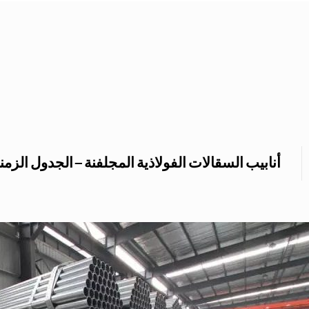
أنابيب السقالات الفولاذية المجلفنة – الجدول الزمني 40 ضد. الجدول الزمني