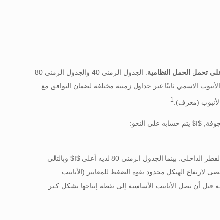
على تحمل الحمل النظامية
. الجدول الزمني 40 والجدول الزمني 80
أنبوب الاسمي ثابتًا عبر جداول زمنية مختلفة لضمان التوافق مع
1
جوفة,
$I$
يتم حسابه على النحو:
طر الداخلي. بينما الجدول الزمني 80 لديه أعلى
$I$
وبالتالي
قصى لارتفاع الهيكل محدود بقوة الضغط للمعايير (الأنابيب