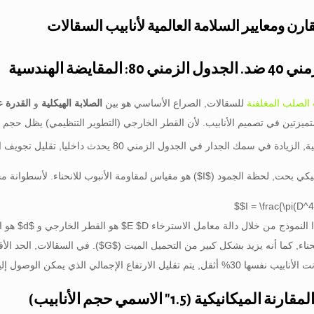
ارن ومعايير السلامة العالمية لأنابيب السقالات
المقايضة الهندسية
 الصلب المغلفنة
للسقالات, الصراع الأساسي هو بين
الصلابة الهيكلية
و
القدرة 
ميزتين في تصميم الأنابيب.
لأن القطر الخارجي (التطوير التنظيمي) يظل حجم ال
ة في سمك الجدار في الجدول الزمني 80 يحدث داخليا, تقليل تجويف الأنبوب (معرف).
يكي بحت, لحظة الجمود (
$I$
) هو مقياس لمقاومة الأنبوب للانحناء. لأسطوانة م
النموذج من خلال دالة معامل الاسترخاء E
$D$
هو القطر الخارجي و
$d$
هو الق
حناء, كما أنه يزيد بشكل كبير من التحميل الميت (
$G$
). في السقالات, الحد الأ
ي الذي يمكن الوصول إليه قبل أن تصل الأنابيب الأساسية إلى نقطة إنتاجها بشكل كبير.