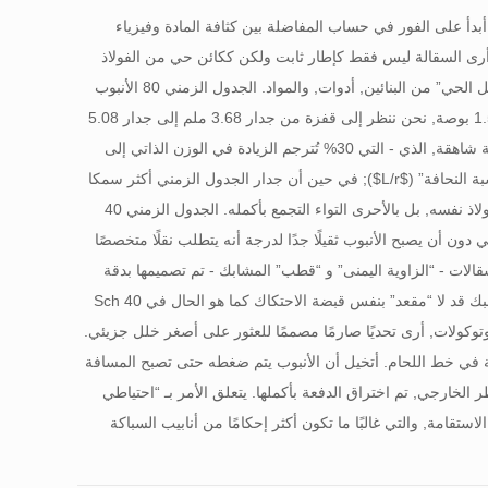
دول الزمني 40 والجدول الزمني 80 في سياق السقالات, أبدأ على الفور في حساب المفاضلة بين كثافة المادة وفيزياء
, أرى السقالة ليس فقط كإطار ثابت ولكن ككائن حي من الفولاذ
يجب أن يتحمل وزنه – “حمولة ميتة”- قبل أن تتمكن حتى من البدء في حمل الملف بأمان “الحمل الحي” من البنائين, أدوات, والمواد. الجدول الزمني 80 الأنبوب
أثقل بكثير لأن سمك الجدار يزداد بينما يبقى القطر الخارجي ثابتًا; لأنبوب اسمي قياسي مقاس 1.5 بوصة, نحن ننظر إلى قفزة من جدار 3.68 ملم إلى جدار 5.08
ملم. يضيف هذا الفولاذ الإضافي تقريبًا 30% المزيد من الوزن لكل قدم. إذا كنت تقوم ببناء سقالة شاهقة, الذي - التي 30% تُترجم الزيادة في الوزن الذاتي إلى
 النحافة” (
$L/r$
); في حين أن جدار الجدول الزمني أكثر سمكا
80 يحسن قليلا نصف قطر الدوران, وضع الفشل الأساسي في السقالات لا يكون عادةً سحق الفولاذ نفسه, بل بالأحرى التواء التجمع بأكمله. الجدول الزمني 40
دون أن يصبح الأنبوب ثقيلًا جدًا لدرجة أنه يتطلب نقلًا متخصصًا
سقالات - “الزاوية اليمنى” و “قطب” المشابك - تم تصميمها بدقة
لتتوافق مع نطاق محدد من صلابة الفولاذ وسمكه. إذا كان الأنبوب جامدًا جدًا (مثل ش 80), المشبك قد لا “مقعد” بنفس قبضة الاحتكاك كما هو الحال في Sch 40
بروتوكولات, أرى تحديًا صارمًا مصممًا للعثور على أصغر خلل جزيئي.
في خط اللحام. أتخيل أن الأنبوب يتم ضغطه حتى تصبح المسافة
الخارجي, تم اختراق الدفعة بأكملها. يتعلق الأمر بـ “احتياطي
امة تفاوتات الاستقامة, والتي غالبًا ما تكون أكثر إحكامًا من أنابيب السباكة