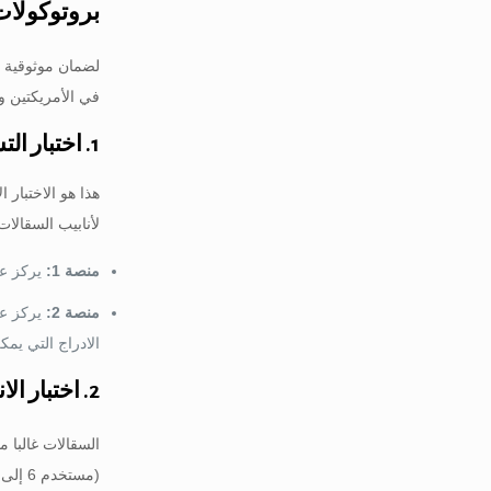
بروتوكولات الا
لضمان موثوقية أن
في الأمريكتين و
1. اختبار التسطيح (ASTM A53)
هذا هو الاختبار 
لأنابيب السقالا
منصة 1:
يركز على الل
منصة 2:
يركز على
الادراج التي يمك
2. اختبار الانحناء البارد
السقالات غالبا م