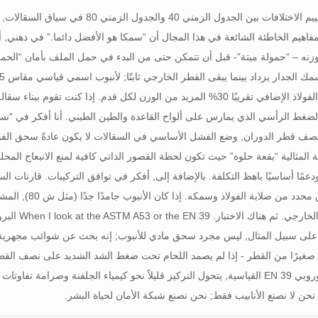
عندما أبدأ في تقييم الاختلافات بين الج
لمفاهيم الخاطئة الشائعة في هذا المجال أن “سمكا هو الأفضل دائما.” في ذهني
الضغط الرأسي الذي يمارس على ألواح القاعدة والطين الطيني. أنا أفكر في “نسبة
 المثالية “بقعة حلوة” حيث تكون لحظة القصور الذاتي كافية لمنع الانبعاج المحلي 
عمًا أساسيًا باهظ التكلفة. بالإضافة إلى, أفكر في توافق التركيبات. قارنات ال
خارجي. ثم هناك الاختبار.
When I look at the ASTM A53 or the EN
39 ال
 على سبيل المثال, ليس مجرد سحق مادي للأنبوب; إنه بحث عن شوائب مجهرية 
ا صغيرًا من القطر - إذا لم يصمد اللحام تحت ضغط الشد الشديد على نصف القطر 
اللدونة.” في الأوروبي EN 39 القياسية, يتحول التركيز قليلاً نحو كيمياء الجلفنة وصر
نحن لا نصنع الأنابيب فقط; نحن نصنع شبكة الأمان لحياة البشر.