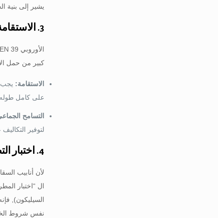
يشير إلى بنية ال
3. الاستقامة والتسامح الأبعاد (أون 39)
كبير من حمل الإ
الاستقامة:
يجب أ
على كامل طوله.
التسامح الجماعي
لتوفير التكاليف
4. اختبار التصاق الزنك (أستم A123 / أ153)
لأن أنابيب السق
ال “اختبار المط
السيليكون), فإ
نفس شروط الخصا