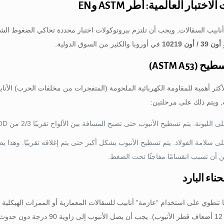
ختبار العالمية: أطر ASTM وEN
ابيب السقالات, ويجب أن تلتزم ببروتوكولات اختبار محددة تحاكي الضغوط الشديدة
أون 39 / أون 10219
في أوروبا والكثير من السوق الدولية.
الأكثر أهمية للمقاومة الكهربائية الملحومة (المتفجرات من مخلفات الحرب) الأن
ت, ويتم ذلك على مرحلتين:
يونة. يتم تسطيح الأنبوب حتى تصبح المسافة بين الألواح تقريبًا 2/3 من OD الأصلي. يجب ألا يظهر اللحام أي شقوق.
 سلامة الفولاذ. يتم تسطيح الأنبوب بشكل أكبر حتى يتم إغلاقه تقريبًا. وهذا ي
ن أن تسبب انقسامًا مفاجئًا تحت الضغط.
ا تنطوي على استخدام “عازمة” أنابيب للسقالات المعمارية أو الممرات الهيكلية 
(مستخدم 6 إلى 12 أضعاف قطر الأ