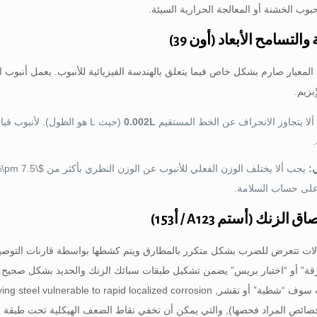
حبوب الخشنة أو المعالجة الحرارية السيئة.
الأوروبي EN 39 المعيار صارم بشكل خاص فيما يتعلق بالهندسة الفيزيائية للأنبوب. يعمل أ
بزيم.
لا يتجاوز الانحراف عن الخط المستقيم
0.002L
:
يجب ألا يختلف الوزن الفعلي للأنبوب عن الوزن النظري بأكثر من
$\pm 7.5\%$
 على حساب السلامة.
الات تتعرض للضرب بشكل متكرر بالمطارق ويتم كشطها بواسطة قارنات التوصيل
رقة” أو “اختبار بريس” يضمن تشكيل طبقات سبائك الزنك والحديد بشكل صحيح. إذ
نه سوف “شظية” أو تقشر,
ing steel vulnerable to rapid localized corrosion
ئص المراد فحصها), والتي يمكن أن تخفي نقاط الضعف الهيكلية تحت طبقة م