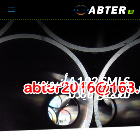
A192 SMLS أنبوب
للعميل تايلاند