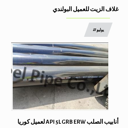
غلاف الزيت للعميل البولندي
يوليو
أنابيب الصلب API 5L GRB ERW لعميل كوريا