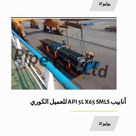
يوليو
أنابيب API 5L X65 SMLS للعميل الكوري
يوليو