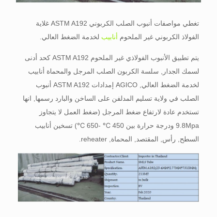
تغطي مواصفات أنبوب الصلب الكربوني ASTM A192 غلاية
الفولاذ الكربوني غير الملحوم
أنابيب
لخدمة الضغط العالي.
يتم تطبيق الأنبوب الفولاذي غير الملحوم ASTM A192 كحد أدنى
لسمك الجدار, سلسة الكربون الصلب المرجل والمحماة أنابيب
لخدمة الضغط العالي, AGICO إمدادات ASTM A192 أنبوب
الصلب في ولاية تسليم المدلفن على الساخن والبارد رسمها, انها
تستخدم عادة لارتفاع ضغط المرجل (ضغط العمل لا يتجاوز
9.8Mpa ودرجة حرارة بين 450 ℃ -650 ℃) تسخين أنابيب
السطح, رأس, المقتصد, المحماة, reheater.