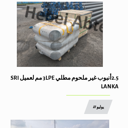
2.5أنبوب غير ملحوم مطلي 3LPE مم لعميل SRI
LANKA
يوليو