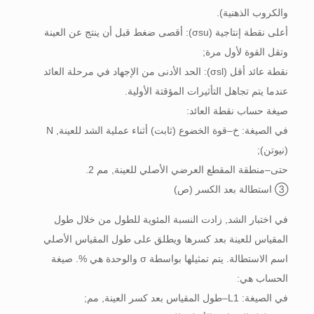
والكروب الذهنية).
أعلى نقطة إنتاجية (σsu): أقصى ضغط قبل أن ينتج عن العينة
وتقل القوة لأول مرة;
نقطة عائد أقل (σsl): الحد الأدنى من الإجهاد في مرحلة العائد
عندما يتم تجاهل التأثيرات المؤقتة الأولية.
صيغة حساب نقطة العائد:
في الصيغة: خ–قوة الخضوع (ثابت) أثناء عملية الشد للعينة, N
(نيوتن);
حتى–منطقة المقطع العرضي الأصلي للعينة, مم 2.
③ استطالة بعد الكسر (ص)
في اختبار الشد, زادت النسبة المئوية للطول من خلال طول
المقياس للعينة بعد كسرها ويطلق على طول المقياس الأصلي
اسم الاستطالة. يتم تمثيلها بواسطة σ والوحدة هي %. صيغة
الحساب هي:
في الصيغة: L1–طول المقياس بعد كسر العينة, مم;