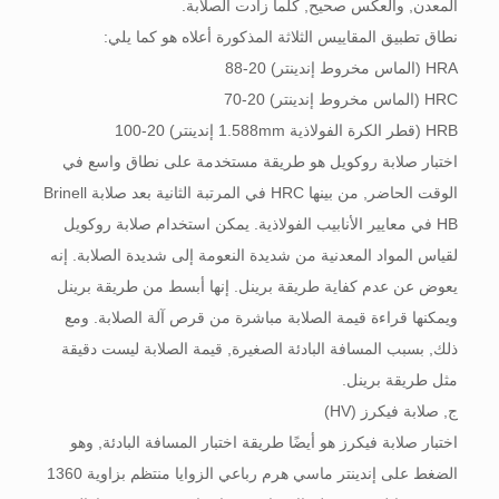
المعدن, والعكس صحيح, كلما زادت الصلابة.
نطاق تطبيق المقاييس الثلاثة المذكورة أعلاه هو كما يلي:
HRA (الماس مخروط إندينتر) 20-88
HRC (الماس مخروط إندينتر) 20-70
HRB (قطر الكرة الفولاذية 1.588mm إندينتر) 20-100
اختبار صلابة روكويل هو طريقة مستخدمة على نطاق واسع في
الوقت الحاضر, من بينها HRC في المرتبة الثانية بعد صلابة Brinell
HB في معايير الأنابيب الفولاذية. يمكن استخدام صلابة روكويل
لقياس المواد المعدنية من شديدة النعومة إلى شديدة الصلابة. إنه
يعوض عن عدم كفاية طريقة برينل. إنها أبسط من طريقة برينل
ويمكنها قراءة قيمة الصلابة مباشرة من قرص آلة الصلابة. ومع
ذلك, بسبب المسافة البادئة الصغيرة, قيمة الصلابة ليست دقيقة
مثل طريقة برينل.
ج, صلابة فيكرز (HV)
اختبار صلابة فيكرز هو أيضًا طريقة اختبار المسافة البادئة, وهو
الضغط على إندينتر ماسي هرم رباعي الزوايا منتظم بزاوية 1360