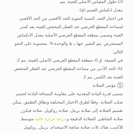
L0–طول المقياس الأصلي للعينة, مم.
معدل انكماش القسم (ψ)
في اختبار الشد, النسبة المئوية للحد الأقصى من الحد الأقصى
لمساحة المقطع العرضي عند القطر المخفض للعينة بعد كسر
العينة وتسمى منطقة المقطع العرضي الأصلية معدل الانكماش
المستعرض. يتم التعبير عنها بـ ψ والوحدة %. محسوبة على النحو
التالي:
في الصيغة: ق 0–منطقة المقطع العرضي الأصلي للعينة, مم 2;
S1–الحد الأدنى من مساحة المقطع العرضي عند القطر المخفض
للعينة بعد الكسر, مم 2.
⑤ مؤشر الصلابة
تسمى قدرة المادة المعدنية على مقاومة المسافة البادئة لجسم
صلب الصلابة. وفقًا لطرق الاختبار المختلفة ونطاق التطبيق, يمكن
تقسيم الصلابة إلى صلابة برينل, صلابة روكويل, صلابة فيكرز,
صلابة الشاطئ, الصلادة الدقيقة و
درجة حرارة عالية
متوسط.
للأنابيب, هناك ثلاث صلابة شائعة الاستخدام: برينل, روكويل