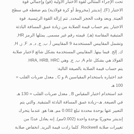
تحت الإجراء المتتالي لقوة الاختبار الأولية (فو) وإجمالي قوة
الاختبار (F), إندينتر (مخروط أو كرة فولاذية) يتم ضغطه في سطح
العينة, وبعد وقت الحجز المحدد, تتم إزالة القوة الرئيسية. قوة
الاختبار, يتم حساب قيمة الصلابة من زيادة عمق المسافة البادئة
المتبقية المقاسة (هـ). قيمته رقم غير مسمى, يمثلها الرمز HR,
وتشمل المقاييس المستخدمة 9 المقاييس أ, ب, ج, د, ه, F, ز, H,
ك, إلخ. فيما بينها, المقاييس المستخدمة بشكل شائع لاختبار صلابة
الفولاذ هي بشكل عام A, ب, ج, وهي HRA, HRB, HRC.
يتم حساب قيمة الصلابة بالصيغة التالية:
عند اختباره باستخدام المقياسين A و C., معدل ضربات القلب =
100 هـ
عند استخدام اختبار المقياس B., معدل ضربات القلب = 130 هـ
في الصيغة, هـ–زيادة عمق المسافة البادئة المتبقية, والتي يتم
التعبير عنها بوحدة محددة تبلغ 0.002 مم, هذا هو, عندما يتحرك
إندينتر محوريًا بوحدة واحدة (0.002مم), إنه يعادل عددًا من
تغييرات صلابة Rockwell. كلما زادت قيمة البريد, انخفاض صلابة