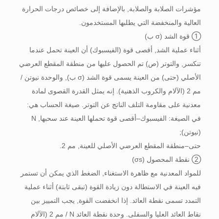
مؤشرات الصلابة والصلابة, بالإضافة إلى خصائص درجات الحرارة
العالية والمنخفضة التي يطلبها المستخدمون.
① قوة الشد (σ ب)
أثناء عملية الشد, أقصى قوة (الفيسبوك) أن العينة تحمل عندما
تنكسر, والتوتر (ص) تم الحصول عليها من منطقة المقطع العرضي
الأصلي (حتى) من العينة يسمى قوة الشد (σ ب), والوحدة نيوتن /
مم 2 (الآلام والكروب الذهنية). إنه يمثل القدرة القصوى لمادة
معدنية على مقاومة التلف الناتج عن التوتر. صيغة الحساب هي:
في الصيغة: الفيسبوك–أقصى قوة تحملها العينة عند سحبها, N
(نيوتن);
حتى–منطقة المقطع العرضي الأصلي للعينة, مم 2.
② نقطة المحصول (σs)
للمواد المعدنية مع ظاهرة الاستغناء, الضغط الذي يمكن أن تستمر
فيه العينة في الاستطالة دون زيادة القوة (تبقى ثابتة) أثناء عملية
التمدد تسمى نقطة العائد. إذا انخفضت القوة, يجب التمييز بين
نقاط العائد العليا والسفلى. وحدة نقطة العائد N / مم 2 (الآلام