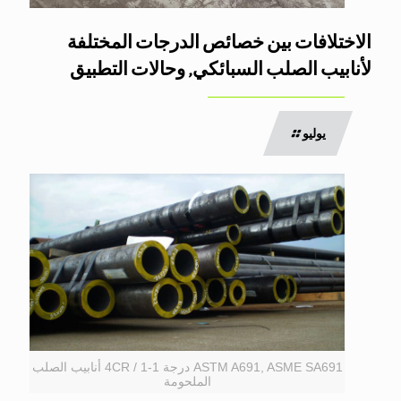
الاختلافات بين خصائص الدرجات المختلفة
لأنابيب الصلب السبائكي, وحالات التطبيق
يوليو
ASTM A691, ASME SA691 درجة 1-1 / 4CR أنابيب الصلب
الملحومة