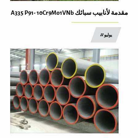
مقدمة لأنابيب سبائك A335 P91- 10Cr9Mo1VNb
يوليو