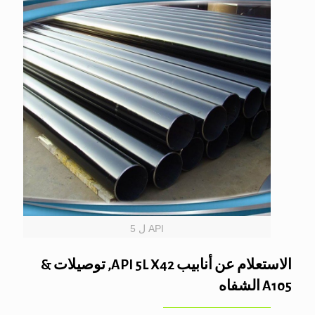
API ل 5
الاستعلام عن أنابيب API 5L X42, توصيلات &
A105 الشفاه