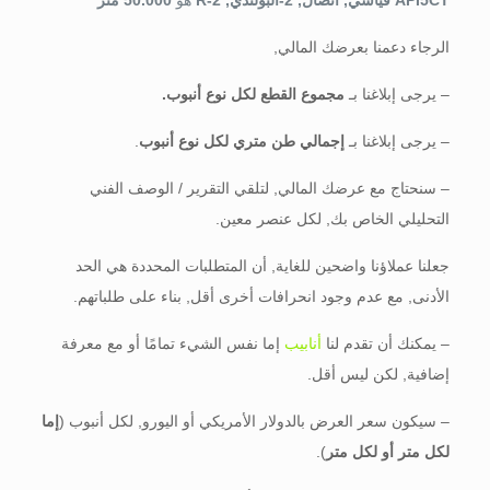
الرجاء دعمنا بعرضك المالي,
– يرجى إبلاغنا بـ
مجموع القطع لكل نوع أنبوب.
– يرجى إبلاغنا بـ
إجمالي طن متري لكل نوع أنبوب
.
– سنحتاج مع عرضك المالي, لتلقي التقرير / الوصف الفني
التحليلي الخاص بك, لكل عنصر معين.
جعلنا عملاؤنا واضحين للغاية, أن المتطلبات المحددة هي الحد
الأدنى, مع عدم وجود انحرافات أخرى أقل, بناء على طلباتهم.
– يمكنك أن تقدم لنا
أنابيب
إما نفس الشيء تمامًا أو مع معرفة
إضافية, لكن ليس أقل.
– سيكون سعر العرض بالدولار الأمريكي أو اليورو, لكل أنبوب (
إما
لكل متر أو لكل متر
).