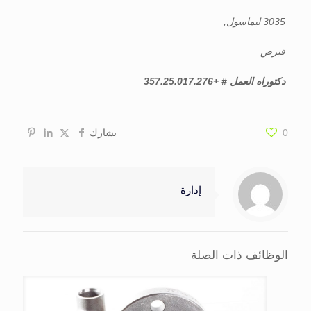
3035 ليماسول,
قبرص
دكتوراه العمل #
+357.25.017.276
0
يشارك
إدارة
الوظائف ذات الصلة