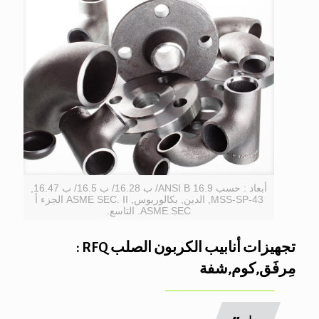
أبعاد : حسب ANSI B 16.9/ ب 16.28/ ب 16.5/ ب 16.47,
MSS-SP-43, الدين, بكالوريوس, ASME SEC. II الجزء أ
ASME SEC. التاسع.
تجهيزات أنابيب الكربون الصلب RFQ :
مِرفَق,كوم,شفة