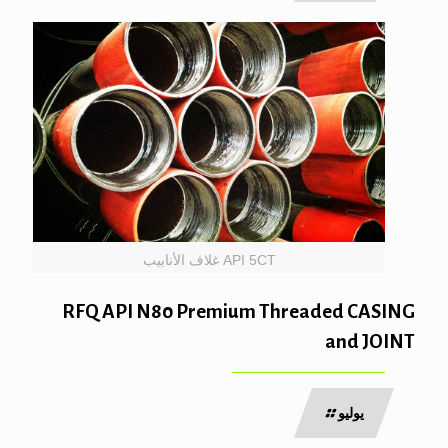
API 5CT غلاف الأنابيب
RFQ API N80 Premium Threaded CASING
and JOINT
يوليو