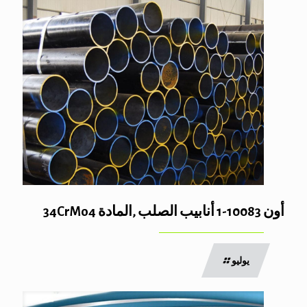
أون 10083-1 أنابيب الصلب ,المادة 34CrMo4
يوليو