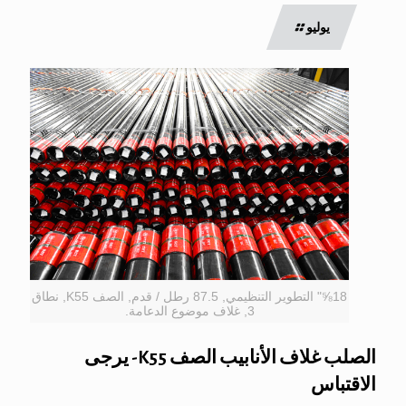
يوليو
18⅝" التطوير التنظيمي, 87.5 رطل / قدم, الصف K55, نطاق
3, غلاف موضوع الدعامة.
الصلب غلاف الأنابيب الصف K55- يرجى
الاقتباس