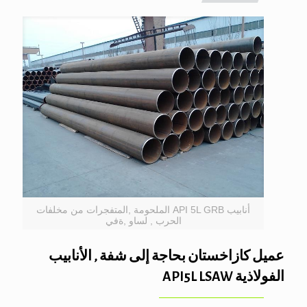
أنابيب API 5L GRB الملحومة ,المتفجرات من مخلفات
الحرب , لساو ,ةفي
عميل كازاخستان بحاجة إلى شفة , الأنابيب
الفولاذية API5L LSAW