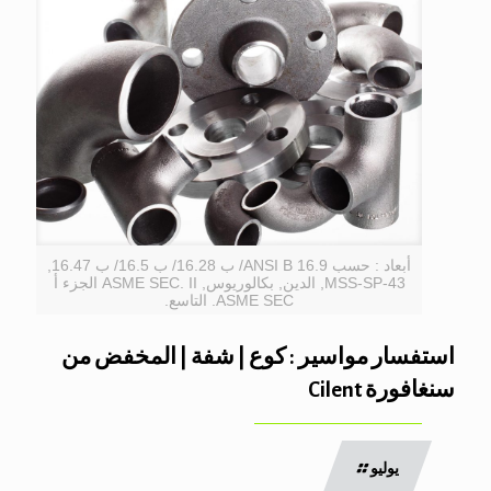
أبعاد : حسب ANSI B 16.9/ ب 16.28/ ب 16.5/ ب 16.47,
MSS-SP-43, الدين, بكالوريوس, ASME SEC. II الجزء أ
ASME SEC. التاسع.
استفسار مواسير : كوع | شفة | المخفض من
سنغافورة Cilent
يوليو