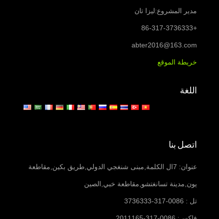
مدير المشروع:ليزا تان
+86-317-3736333
abter2016@163.com
خريطة الموقع
اللغة
اتصل بنا
عنوان: 7ال الكلمة,مبنى شنغجي الدولي,طريق بكين,مقاطعة
يون,مدينة تسانغتشو,مقاطعة خبي,الصين
تل : 0086-317-3736333
فاكس: 0086-317-2011165