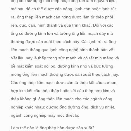
ống xốp sử dụng thỏi thép hoặc ống rắn làm nguyên liệu,
mà sau đó có thể được cán nóng, lạnh cán hoặc lạnh rút
ra. ống thép liền mạch cán nóng được làm từ thép phôi
rèn, đục, cán, hình thành và quá trình khác. Đối với các
ống có đường kính lớn và tường ống liền mạch dày mà
thường được sản xuất theo cách này. Cái lạnh rút ra ống
liền mạch thông qua lạnh công nghệ hình thành bản vẽ.
Vật liệu này là thấp trong sức mạnh và có rất mịn màng và
bề mặt kiểm soát nội bộ. đường kính nhỏ và bức tường
mỏng ống liền mạch thường được sản xuất theo cách này.
Các ống thép liền mạch được cán từ thép kết cấu carbon,
hợp kim kết cấu thép thấp hoặc kết cấu thép hợp kim và
thép không gỉ. ống thép liền mạch cho các ngành công
nghiệp khác nhau: đường ống đường ống, dịch vụ nhiệt,
ngành công nghiệp máy móc thiết bị.
Làm thế nào là ống thép hàn được sản xuất?