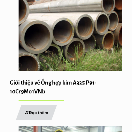
Giới thiệu về Ống hợp kim A335 P91-
10Cr9Mo1VNb
Đọc thêm