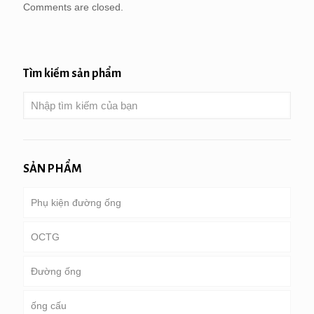
Comments are closed.
Tìm kiếm sản phẩm
SẢN PHẨM
Phụ kiện đường ống
OCTG
Đường ống
Ống & vỏ bọc
ống cấu
Ống khoan
đường ống dẫn chung