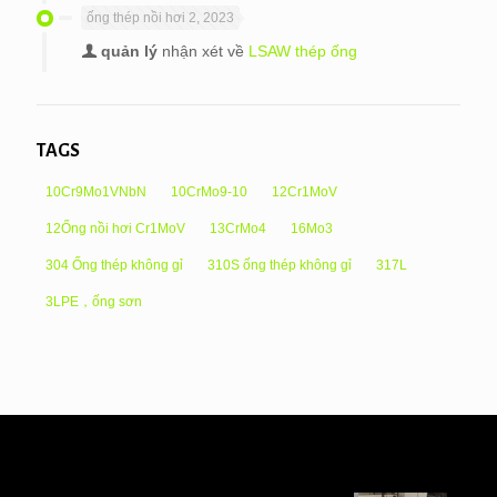
ống thép nồi hơi 2, 2023
quản lý
nhận xét về
LSAW thép ống
TAGS
10Cr9Mo1VNbN
10CrMo9-10
12Cr1MoV
12Ống nồi hơi Cr1MoV
13CrMo4
16Mo3
304 Ống thép không gỉ
310S ống thép không gỉ
317L
3LPE，ống sơn