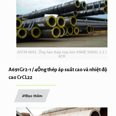
ASTM A691, Ống hàn thép hợp kim ASME SA691 1-1 /
4CR
A691Gr2-1 / 4Ống thép áp suất cao và nhiệt độ
cao CrCL22
Đọc thêm