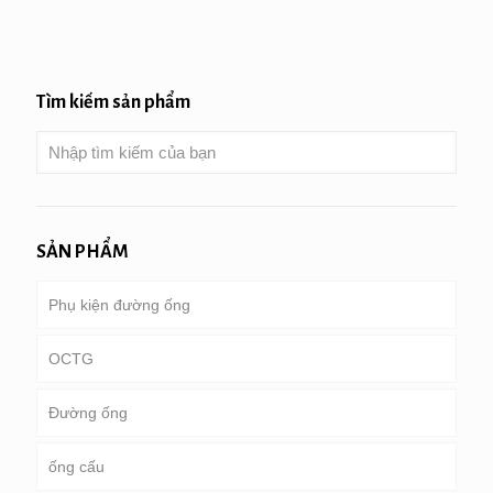
Tìm kiếm sản phẩm
SẢN PHẨM
Phụ kiện đường ống
OCTG
Đường ống
Ống & vỏ bọc
ống cấu
Ống khoan
đường ống dẫn chung