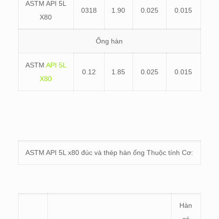
ASTM API 5L
0318
1.90
0.025
0.015
X80
Ống hàn
ASTM
API 5L
0.12
1.85
0.025
0.015
X80
ASTM API 5L x80 đúc và thép hàn ống Thuộc tính Cơ:
Hàn