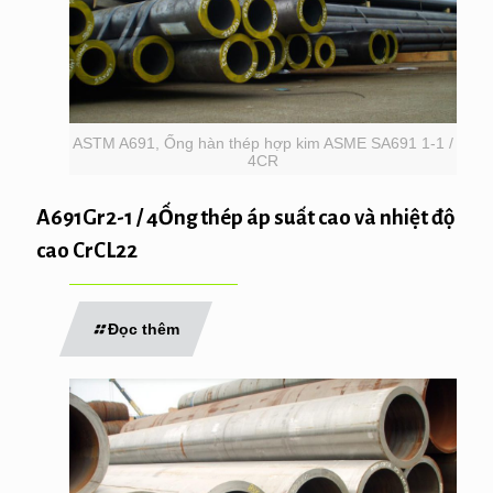
ASTM A691, Ống hàn thép hợp kim ASME SA691 1-1 /
4CR
A691Gr2-1 / 4Ống thép áp suất cao và nhiệt độ
cao CrCL22
Đọc thêm