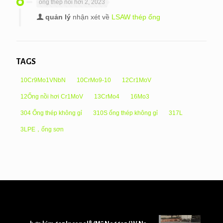
ống thép nồi hơi 2, 2023
quản lý
nhận xét về
LSAW thép ống
TAGS
10Cr9Mo1VNbN
10CrMo9-10
12Cr1MoV
12Ống nồi hơi Cr1MoV
13CrMo4
16Mo3
304 Ống thép không gỉ
310S ống thép không gỉ
317L
3LPE，ống sơn