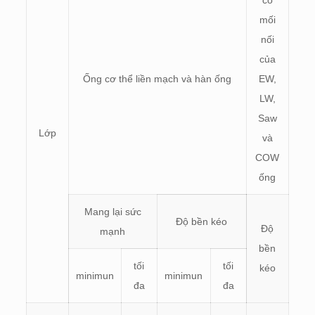
có
mối
nối
của
Ống cơ thể liền mạch và hàn ống
EW,
LW,
Saw
Lớp
và
COW
ống
Mang lại sức
Độ bền kéo
Độ
mạnh
bền
tối
tối
kéo
minimun
minimun
đa
đa