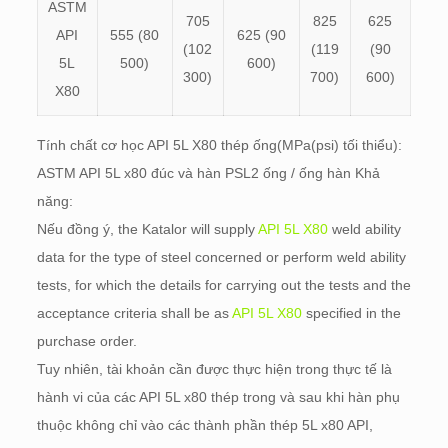
ASTM
705
825
625
API
555 (80
625 (90
(102
(119
(90
5L
500)
600)
300)
700)
600)
X80
Tính chất cơ học API 5L X80 thép ống(MPa(psi) tối thiểu):
ASTM API 5L x80 đúc và hàn PSL2 ống / ống hàn Khả
năng:
Nếu đồng ý,
the Katalor will supply
API 5L X80
weld ability
data for the type of steel concerned or perform weld ability
tests
,
for which the details for carrying out the tests and the
acceptance criteria shall be as
API 5L X80
specified in the
purchase order
.
Tuy nhiên, tài khoản cần được thực hiện trong thực tế là
hành vi của các API 5L x80 thép trong và sau khi hàn phụ
thuộc không chỉ vào các thành phần thép 5L x80 API,